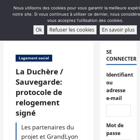
Aller
Nous utilisons des cookies pour vous garantir la meilleure expér
au
notre site. Si vous continuez à utiliser ce dernier, nous considé
contenu
vous acceptez l'utilisation des cookies.
ABONNEMENT
Ok
Refuser les cookies
En savoir plus
Menu
principal
SE
Logement social
CONNECTER
La Duchère /
Identifiant
Sauvegarde:
ou
protocole de
adresse
e-mail
relogement
signé
Mot de
Les partenaires du
passe
projet et GrandLyon