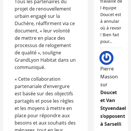
Tous les partenaires du
travaille de
l équipe
projet de renouvellement
Doucet est
urbain engagé sur la
à annular
Duchère, réaffirment via ce
où à revoir
document, « leur volonté
! Bien fait
de mettre en place des
pour…
processus de relogement
de qualité », souligne
GrandLyon Habitat dans un
communiqué.
Pierre
Masson
« Cette collaboration
sur
partenariale d’envergure
Doucet
est basée sur des objectifs
et Van
partagés et pose les règles
et les moyens à mettre en
Styvendael
place pour répondre aux
s’opposent
besoins et aux souhaits des
à Sarselli
ménages, tout en leur