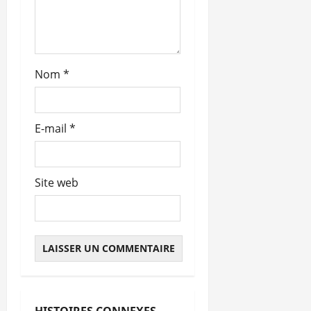
i
c
l
Nom
*
e
E-mail
*
Site web
Abonnés