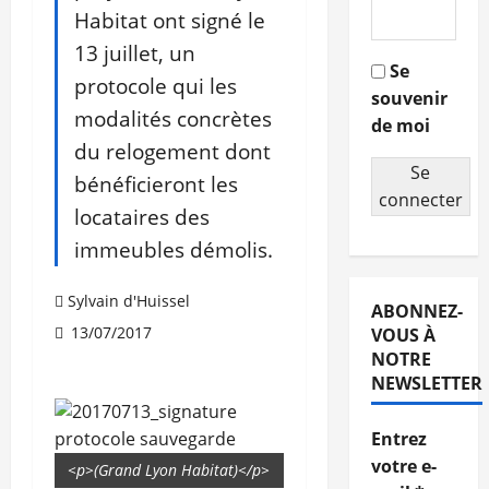
Habitat ont signé le
13 juillet, un
Se
protocole qui les
souvenir
modalités concrètes
de moi
du relogement dont
Se
bénéficieront les
connecter
locataires des
immeubles démolis.
Sylvain d'Huissel
ABONNEZ-
13/07/2017
VOUS À
NOTRE
NEWSLETTER
Entrez
votre e-
<p>(Grand Lyon Habitat)</p>