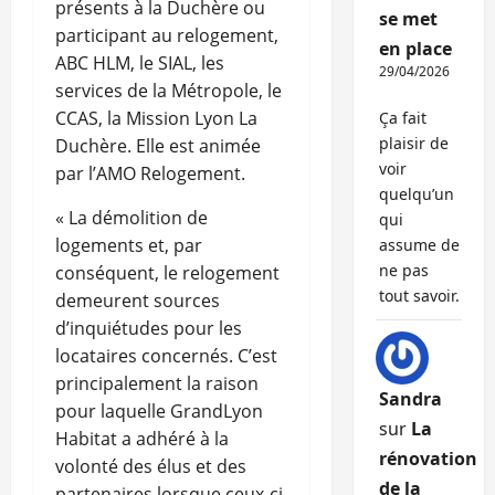
présents à la Duchère ou
se met
participant au relogement,
en place
ABC HLM, le SIAL, les
29/04/2026
services de la Métropole, le
CCAS, la Mission Lyon La
Ça fait
plaisir de
Duchère. Elle est animée
voir
par l’AMO Relogement.
quelqu’un
« La démolition de
qui
logements et, par
assume de
ne pas
conséquent, le relogement
tout savoir.
demeurent sources
d’inquiétudes pour les
locataires concernés. C’est
principalement la raison
Sandra
pour laquelle GrandLyon
sur
La
Habitat a adhéré à la
rénovation
volonté des élus et des
de la
partenaires lorsque ceux-ci