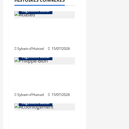
HISTOIRES CONNEXES
L'actualité du neuf
Logement social
Bron : pose de la
première pierre
d’Atlaseo
Sylvain d'Huissel
15/07/2026
Abonnés
Logement social
Philippe Bion élu
président d’Auvergne
Habitat
Sylvain d'Huissel
15/07/2026
Abonnés
Logement social
Renouvellement des
instances d’Action