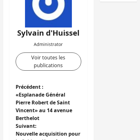
Sylvain d'Huissel
Administrator
Voir toutes les
publications
N
Précédent :
«Esplanade Général
a
Pierre Robert de Saint
Vincent» au 14 avenue
v
Berthelot
i
Suivant:
Nouvelle acquisition pour