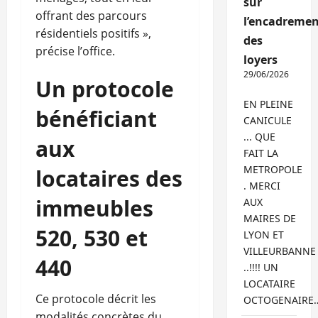
sur
offrant des parcours
l’encadremen
résidentiels positifs »,
des
précise l’office.
loyers
29/06/2026
Un protocole
EN PLEINE
bénéficiant
CANICULE
... QUE
aux
FAIT LA
METROPOLE
locataires des
. MERCI
immeubles
AUX
MAIRES DE
520, 530 et
LYON ET
VILLEURBANNE
440
..!!!! UN
LOCATAIRE
Ce protocole décrit les
OCTOGENAIRE
modalités concrètes du