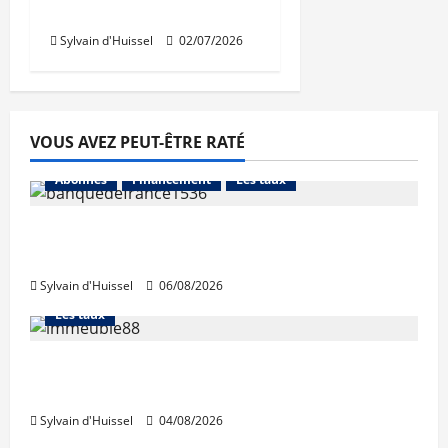
Logement Immobilier
Sylvain d'Huissel
02/07/2026
VOUS AVEZ PEUT-ÊTRE RATÉ
Abonnés
Financement
Les taux
La production de crédit retrouve ses
niveaux d’octobre
Sylvain d'Huissel
06/08/2026
Abonnés
Financement
L'avis des courtiers
Les taux
Les taux stables en août, après une
hausse en juillet
Sylvain d'Huissel
04/08/2026