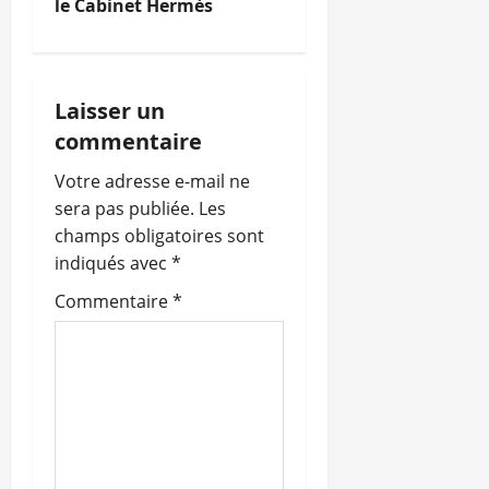
g
le Cabinet Hermès
a
t
Laisser un
i
commentaire
o
Votre adresse e-mail ne
sera pas publiée.
Les
n
champs obligatoires sont
indiqués avec
*
d
Commentaire
*
’
a
r
t