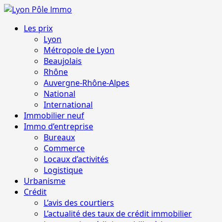
Aller
au
Menu
Les prix
contenu
principal
Lyon
Métropole de Lyon
Beaujolais
Rhône
Auvergne-Rhône-Alpes
National
International
Immobilier neuf
Immo d’entreprise
Bureaux
Commerce
Locaux d’activités
Logistique
Urbanisme
Crédit
L’avis des courtiers
L’actualité des taux de crédit immobilier