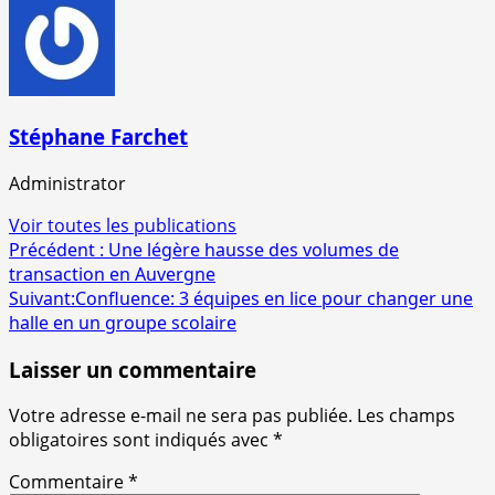
Stéphane Farchet
Administrator
Voir toutes les publications
Navigation
Précédent :
Une légère hausse des volumes de
transaction en Auvergne
d’article
Suivant:
Confluence: 3 équipes en lice pour changer une
halle en un groupe scolaire
Laisser un commentaire
Votre adresse e-mail ne sera pas publiée.
Les champs
obligatoires sont indiqués avec
*
Commentaire
*