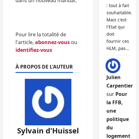
dans un nouveau mandat.
: tout à fait
souhaitable.
Mais c'est
l'Etat qui
Pour lire la totalité de
doit
fournir ces
l'article,
abonnez-vous
ou
HLM, pas…
identifiez-vous
À PROPOS DE L'AUTEUR
Julien
Carpentier
sur
Pour
la FFB,
une
politique
du
Sylvain d'Huissel
logement