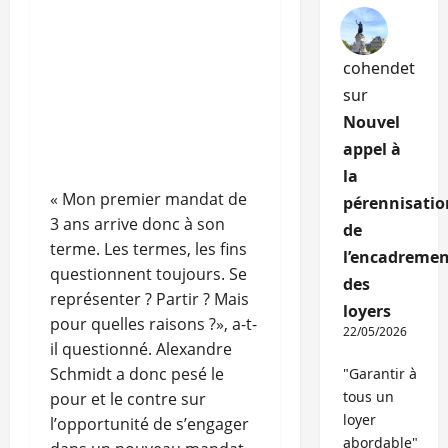
cohendet
sur
Nouvel
appel à
la
« Mon premier mandat de
pérennisatio
3 ans arrive donc à son
de
terme. Les termes, les fins
l’encadremen
questionnent toujours. Se
des
représenter ? Partir ? Mais
loyers
pour quelles raisons ?», a-t-
22/05/2026
il questionné. Alexandre
Schmidt a donc pesé le
"Garantir à
tous un
pour et le contre sur
loyer
l’opportunité de s’engager
abordable"