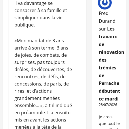
il va davantage se
consacrer à sa famille et
Fred
s’impliquer dans la vie
Durand
publique.
sur
Les
travaux
«Mon mandat de 3 ans
de
arrive à son terme. 3 ans
rénovation
de joies, de combats, de
des
surprises, pas toujours
trémies
drôles, de découvertes, de
de
rencontres, de défis, de
Perrache
concessions, de paris, de
rires, et d’actions
débutent
grandement menées
ce mardi
ensemble... », a-t-il indiqué
28/07/2026
en préambule. Il a ensuite
Je crois
mis en avant les actions
que tout le
menées à la tête de la