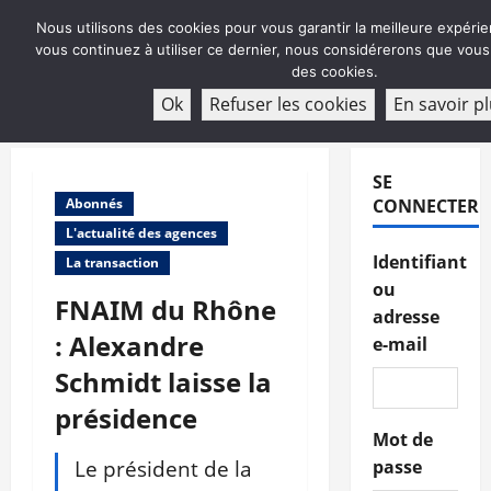
Aller
Nous utilisons des cookies pour vous garantir la meilleure expérien
au
vous continuez à utiliser ce dernier, nous considérerons que vous a
contenu
des cookies.
ABONNEMENT
Ok
Refuser les cookies
En savoir p
Menu
principal
SE
Abonnés
CONNECTER
L'actualité des agences
Identifiant
La transaction
ou
FNAIM du Rhône
adresse
: Alexandre
e-mail
Schmidt laisse la
présidence
Mot de
Le président de la
passe