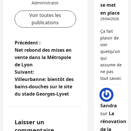
Administrator
se met
en place
Voir toutes les
29/04/2026
publications
Ça fait
plaisir de
N
Précédent :
voir
Net rebond des mises en
quelqu’un
a
vente dans la Métropole
qui
de Lyon
assume de
v
Suivant:
ne pas
tout savoir.
i
Villeurbanne: bientôt des
bains-douches sur le site
g
du stade Georges-Lyvet
a
Sandra
sur
La
t
Laisser un
rénovation
i
de la
commentaire