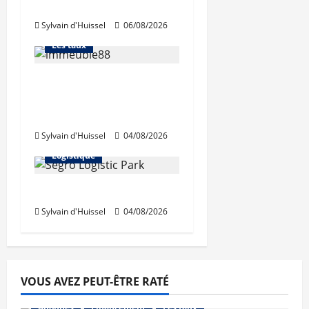
d’octobre
Financement
Sylvain d'Huissel
06/08/2026
L'avis des courtiers
Les taux
Les taux stables en
août, après une
hausse en juillet
Abonnés
Sylvain d'Huissel
04/08/2026
Immo d'entreprise
Logistique
Prologis acquiert Segro
Sylvain d'Huissel
04/08/2026
VOUS AVEZ PEUT-ÊTRE RATÉ
Abonnés
Financement
Les taux