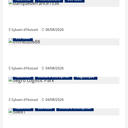
La production de crédit retrouve ses
niveaux d’octobre
Sylvain d'Huissel
06/08/2026
Abonnés
Financement
L'avis des courtiers
Les taux
Les taux stables en août, après une
hausse en juillet
Sylvain d'Huissel
04/08/2026
Abonnés
Immo d'entreprise
Logistique
Prologis acquiert Segro
Sylvain d'Huissel
04/08/2026
Abonnés
Bureaux
Immo d'entreprise
IWG acquiert Wojo