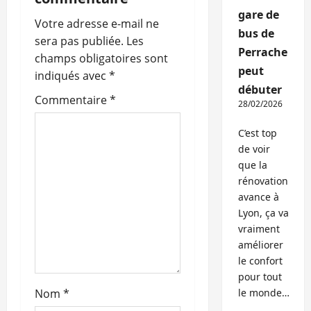
gare de
o
Votre adresse e-mail ne
bus de
sera pas publiée.
Les
n
Perrache
champs obligatoires sont
peut
indiqués avec
*
d
débuter
Commentaire
*
28/02/2026
’
C’est top
a
de voir
que la
r
rénovation
t
avance à
Lyon, ça va
i
vraiment
améliorer
c
le confort
pour tout
l
Nom
*
le monde…