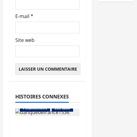
e
E-mail
*
Site web
HISTOIRES CONNEXES
Abonnés
Financement
Les taux
La production de crédit
retrouve ses niveaux
Abonnés