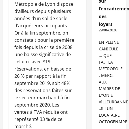
sur
Métropole de Lyon dispose
l’encadremen
d’ailleurs depuis plusieurs
des
années d’un solide socle
loyers
d’acquéreurs occupants.
29/06/2026
Or à la fin septembre, on
constatait pour la première
EN PLEINE
fois depuis la crise de 2008
CANICULE
une baisse significative de
... QUE
celui-ci, avec 819
FAIT LA
réservations, en baisse de
METROPOLE
. MERCI
26 % par rapport à la fin
AUX
septembre 2019, soit 48%
MAIRES DE
des réservations faites sur
LYON ET
le secteur marchand à fin
VILLEURBANNE
septembre 2020. Les
..!!!! UN
ventes à TVA réduite ont
LOCATAIRE
représenté 33 % de ce
OCTOGENAIRE
marché.