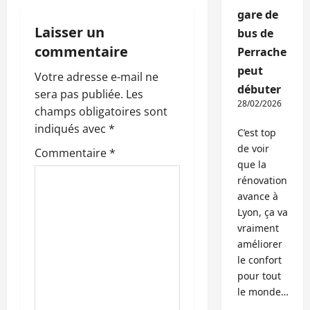
a
gare de
Laisser un
bus de
t
commentaire
Perrache
i
peut
Votre adresse e-mail ne
débuter
o
sera pas publiée.
Les
28/02/2026
champs obligatoires sont
n
indiqués avec
*
C’est top
de voir
d
Commentaire
*
que la
’
rénovation
avance à
a
Lyon, ça va
vraiment
r
améliorer
le confort
t
pour tout
le monde…
i