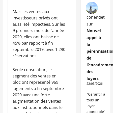
Mais les ventes aux
cohendet
investisseurs privés ont
sur
aussi été impactées. Sur les
9 premiers mois de l’année
Nouvel
2020, elles ont baissé de
appel à
45% par rapport à fin
la
septembre 2019, avec 1.290
pérennisatio
réservations.
de
l’encadremen
Seule consolation, le
des
segment des ventes en
loyers
bloc ont représenté 969
22/05/2026
logements à fin septembre
"Garantir à
2020 avec une forte
tous un
augmentation des ventes
loyer
aux institutionnels dans le
abordable"