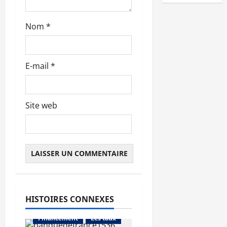
c
Nom
*
l
e
E-mail
*
Site web
HISTOIRES CONNEXES
Abonnés
Financement
Les taux