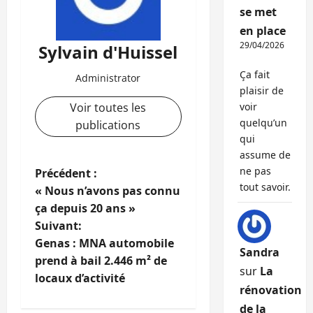
se met
en place
29/04/2026
Sylvain d'Huissel
Ça fait
Administrator
plaisir de
Voir toutes les
voir
quelqu’un
publications
qui
assume de
N
ne pas
Précédent :
tout savoir.
« Nous n’avons pas connu
a
ça depuis 20 ans »
Suivant:
v
Genas : MNA automobile
Sandra
i
prend à bail 2.446 m² de
sur
La
locaux d’activité
g
rénovation
de la