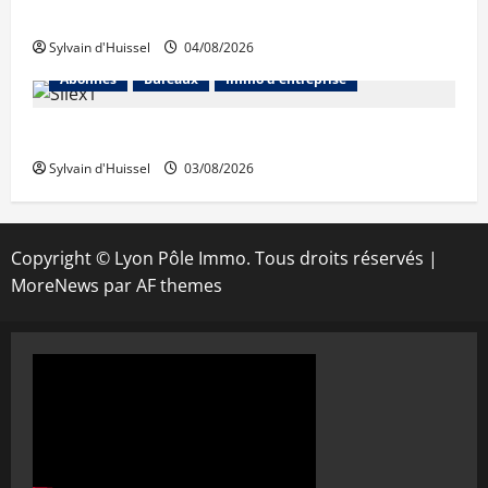
Prologis acquiert Segro
Sylvain d'Huissel
04/08/2026
Abonnés
Bureaux
Immo d'entreprise
IWG acquiert Wojo
Sylvain d'Huissel
03/08/2026
Copyright © Lyon Pôle Immo. Tous droits réservés
|
MoreNews
par AF themes