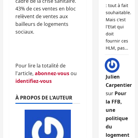
cadre de la crise sanitaire.
: tout à fait
43% de ces ventes en bloc
souhaitable.
relèvent de ventes aux
Mais c'est
bailleurs de logements
l'Etat qui
sociaux.
doit
fournir ces
HLM, pas…
Pour lire la totalité de
l'article,
abonnez-vous
ou
Julien
identifiez-vous
Carpentier
sur
Pour
À PROPOS DE L'AUTEUR
la FFB,
une
politique
du
logement