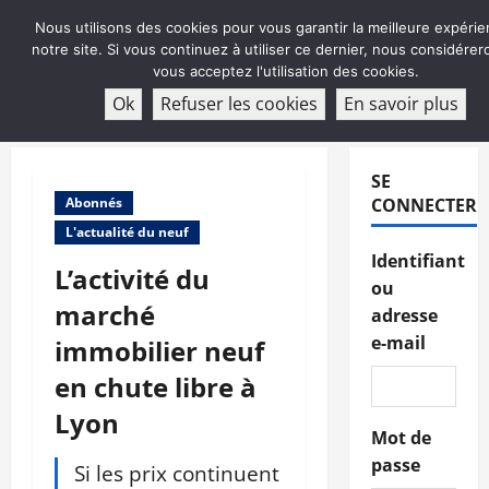
Aller
Nous utilisons des cookies pour vous garantir la meilleure expérie
au
notre site. Si vous continuez à utiliser ce dernier, nous considére
contenu
vous acceptez l'utilisation des cookies.
ABONNEMENT
Ok
Refuser les cookies
En savoir plus
Menu
principal
SE
Abonnés
CONNECTER
L'actualité du neuf
Identifiant
L’activité du
ou
marché
adresse
e-mail
immobilier neuf
en chute libre à
Lyon
Mot de
passe
Si les prix continuent