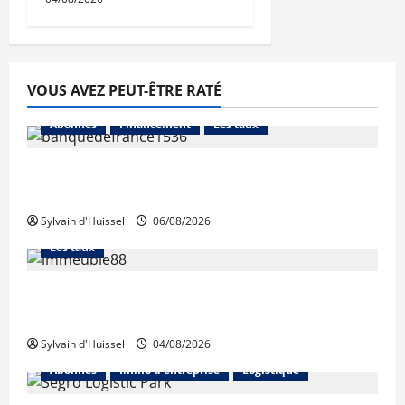
VOUS AVEZ PEUT-ÊTRE RATÉ
Abonnés
Financement
Les taux
La production de crédit retrouve ses
niveaux d’octobre
Sylvain d'Huissel
06/08/2026
Abonnés
Financement
L'avis des courtiers
Les taux
Les taux stables en août, après une
hausse en juillet
Sylvain d'Huissel
04/08/2026
Abonnés
Immo d'entreprise
Logistique