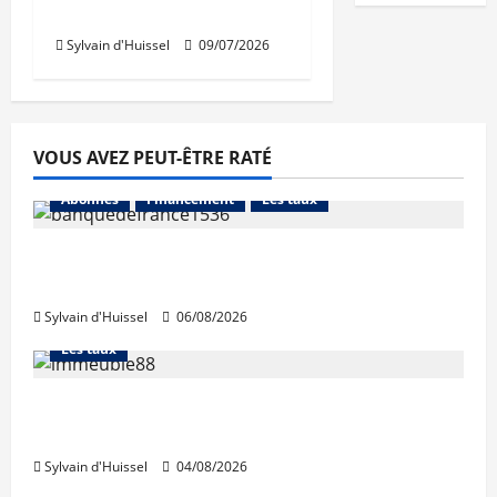
la SPL Lyon Part-Dieu
Sylvain d'Huissel
09/07/2026
VOUS AVEZ PEUT-ÊTRE RATÉ
Abonnés
Financement
Les taux
La production de crédit retrouve ses
niveaux d’octobre
Sylvain d'Huissel
06/08/2026
Abonnés
Financement
L'avis des courtiers
Les taux
Les taux stables en août, après une
hausse en juillet
Sylvain d'Huissel
04/08/2026