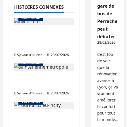
gare de
HISTOIRES CONNEXES
bus de
Urbanisme
Perrache
peut
La Métropole de Lyon
débuter
abandonne le projet
28/02/2026
Rive droite du Rhône
C’est top
Sylvain d'Huissel
23/07/2026
de voir
Urbanisme
que la
rénovation
Régis Juanico élu au
avance à
bureau de la FNAU
Lyon, ça va
Sylvain d'Huissel
23/07/2026
vraiment
améliorer
Urbanisme
le confort
pour tout
Béatrice de Montille,
le monde…
nouvelle présidente de