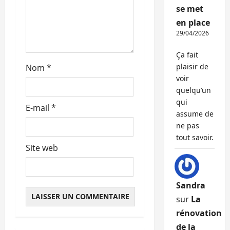
se met
c
en place
29/04/2026
l
Ça fait
e
plaisir de
Nom
*
voir
quelqu’un
qui
E-mail
*
assume de
ne pas
tout savoir.
Site web
Sandra
sur
La
rénovation
de la