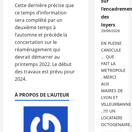
sur
Cette dernière précise que
l’encadremen
ce temps d’information
des
sera complété par un
loyers
deuxième temps à
29/06/2026
l’automne et précède la
concertation sur le
EN PLEINE
réaménagement qui
CANICULE
devrait démarrer au
... QUE
FAIT LA
printemps 2022. Le début
METROPOLE
des travaux est prévu pour
. MERCI
2024.
AUX
MAIRES DE
À PROPOS DE L'AUTEUR
LYON ET
VILLEURBANNE
..!!!! UN
LOCATAIRE
OCTOGENAIRE