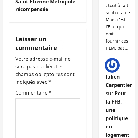
Saint-Etienne Métropole
a
: tout à fait
récompensée
souhaitable.
t
Mais c'est
l'Etat qui
i
doit
Laisser un
fournir ces
o
commentaire
HLM, pas…
n
Votre adresse e-mail ne
sera pas publiée.
Les
d
champs obligatoires sont
Julien
’
indiqués avec
*
Carpentier
Commentaire
*
sur
Pour
a
la FFB,
r
une
politique
t
du
i
logement