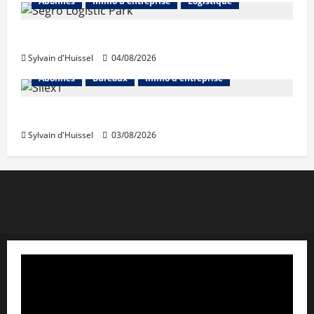
Abonnés
Immo d'entreprise
Logistique
Prologis acquiert Segro
Sylvain d'Huissel
04/08/2026
Abonnés
Bureaux
Immo d'entreprise
IWG acquiert Wojo
Sylvain d'Huissel
03/08/2026
Copyright © Lyon Pôle Immo. Tous droits réservés
|
MoreNews
par AF themes