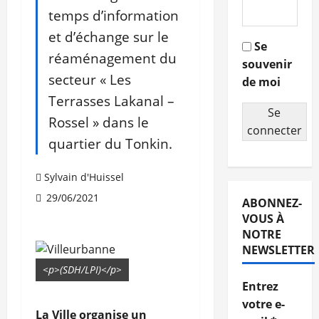
temps d’information
et d’échange sur le
Se
réaménagement du
souvenir
secteur « Les
de moi
Terrasses Lakanal –
Se
Rossel » dans le
connecter
quartier du Tonkin.
Sylvain d'Huissel
29/06/2021
ABONNEZ-
VOUS À
NOTRE
NEWSLETTER
<p>(SDH/LPI)</p>
Entrez
votre e-
La Ville organise un