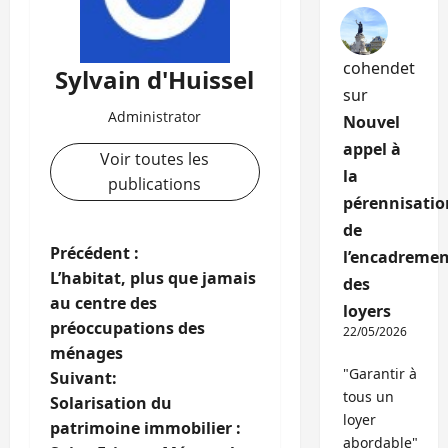
cohendet
Sylvain d'Huissel
sur
Administrator
Nouvel
appel à
Voir toutes les
la
publications
pérennisatio
de
N
Précédent :
l’encadremen
L’habitat, plus que jamais
des
a
au centre des
loyers
préoccupations des
22/05/2026
v
ménages
"Garantir à
i
Suivant:
tous un
Solarisation du
g
loyer
patrimoine immobilier :
abordable"