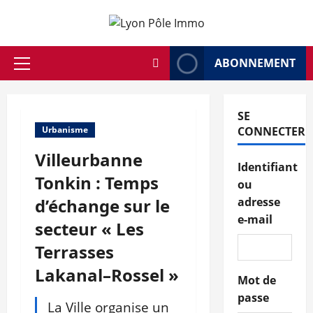
Aller
au
contenu
ABONNEMENT
Menu
principal
SE
Urbanisme
CONNECTER
Villeurbanne
Identifiant
Tonkin : Temps
ou
d’échange sur le
adresse
e-mail
secteur « Les
Terrasses
Lakanal–Rossel »
Mot de
passe
La Ville organise un