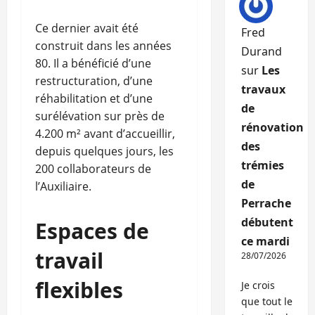
Ce dernier avait été
Fred
construit dans les années
Durand
80. Il a bénéficié d’une
sur
Les
restructuration, d’une
travaux
réhabilitation et d’une
de
surélévation sur près de
rénovation
4.200 m² avant d’accueillir,
des
depuis quelques jours, les
trémies
200 collaborateurs de
de
l’Auxiliaire.
Perrache
débutent
Espaces de
ce mardi
travail
28/07/2026
flexibles
Je crois
que tout le