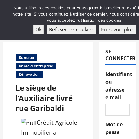
Aller
Nous utilisons des cookies pour vous garantir la meilleure expér
au
notre site. Si vous continuez à utiliser ce dernier, nous considé
contenu
vous acceptez l'utilisation des cookies.
ABONNEMENT
Ok
Refuser les cookies
En savoir plus
Menu
principal
SE
Bureaux
CONNECTER
Immo d'entreprise
Identifiant
Rénovation
ou
Le siège de
adresse
l’Auxiliaire livré
e-mail
rue Garibaldi
Crédit Agricole
Mot de
Immobilier a
passe