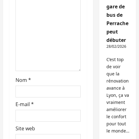
’
gare de
a
bus de
Perrache
r
peut
t
débuter
28/02/2026
i
C’est top
c
de voir
que la
l
Nom
*
rénovation
avance à
e
Lyon, ça va
vraiment
E-mail
*
améliorer
le confort
pour tout
Site web
le monde…