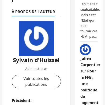
: tout à fait
souhaitable.
À PROPOS DE L'AUTEUR
Mais c'est
l'Etat qui
doit
fournir ces
HLM, pas…
Julien
Sylvain d'Huissel
Carpentier
Administrator
sur
Pour
la FFB,
Voir toutes les
une
publications
politique
du
N
Précédent :
logement