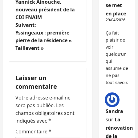
Yannick Ainouche,
se met
a
nouveau président de la
en place
CDI FNAIM
v
29/04/2026
Suivant:
i
Yssingeaux : première
Ça fait
pierre de la résidence «
plaisir de
g
voir
Taillevent »
quelqu’un
a
qui
assume de
t
ne pas
Laisser un
tout savoir.
i
commentaire
o
Votre adresse e-mail ne
sera pas publiée.
Les
n
Sandra
champs obligatoires sont
sur
La
indiqués avec
*
d
rénovation
Commentaire
*
de la