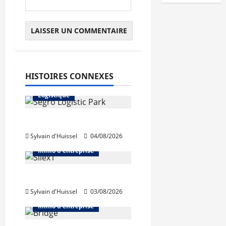
Abonnés
HISTOIRES CONNEXES
Immo d'entreprise
Logistique
Prologis acquiert Segro
Sylvain d'Huissel
04/08/2026
Abonnés
Bureaux
Immo d'entreprise
IWG acquiert Wojo
Sylvain d'Huissel
03/08/2026
Abonnés
Bureaux
Immo d'entreprise