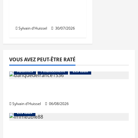
Tassin-la-Demi-Lune :
Dymasco acquiert 350
m² de bureaux
Sylvain d'Huissel
30/07/2026
VOUS AVEZ PEUT-ÊTRE RATÉ
Abonnés
Financement
Les taux
La production de crédit retrouve ses
niveaux d’octobre
Sylvain d'Huissel
06/08/2026
Abonnés
Financement
L'avis des courtiers
Les taux
Les taux stables en août, après une
hausse en juillet