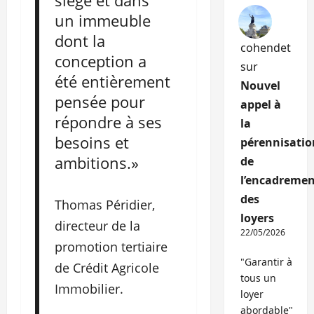
siège et dans
un immeuble
dont la
cohendet
conception a
sur
été entièrement
Nouvel
pensée pour
appel à
répondre à ses
la
besoins et
pérennisatio
ambitions.»
de
l’encadremen
des
Thomas Péridier,
loyers
directeur de la
22/05/2026
promotion tertiaire
"Garantir à
de Crédit Agricole
tous un
Immobilier.
loyer
abordable"