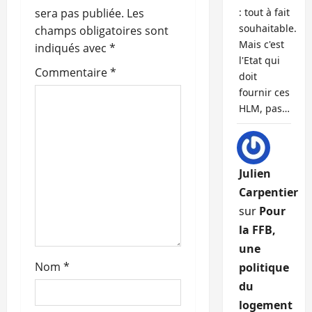
o
sera pas publiée.
Les
: tout à fait
n
souhaitable.
champs obligatoires sont
Mais c'est
indiqués avec
*
d
l'Etat qui
Commentaire
*
doit
’
fournir ces
HLM, pas…
a
r
t
Julien
Carpentier
i
sur
Pour
c
la FFB,
une
l
Nom
*
politique
du
e
logement