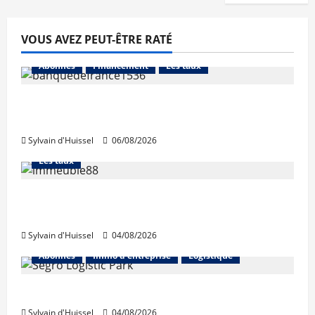
VOUS AVEZ PEUT-ÊTRE RATÉ
Abonnés
Financement
Les taux
La production de crédit retrouve ses
niveaux d’octobre
Sylvain d'Huissel
06/08/2026
Abonnés
Financement
L'avis des courtiers
Les taux
Les taux stables en août, après une
hausse en juillet
Sylvain d'Huissel
04/08/2026
Abonnés
Immo d'entreprise
Logistique
Prologis acquiert Segro
Sylvain d'Huissel
04/08/2026