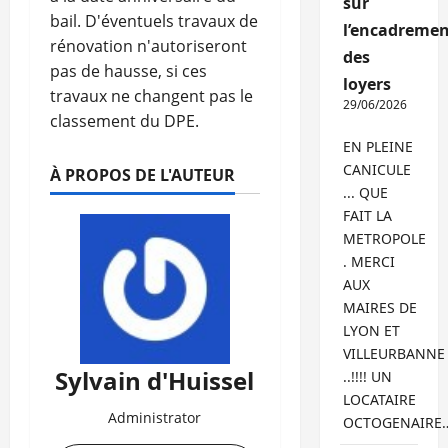
sur
bail. D'éventuels travaux de
l’encadremen
rénovation n'autoriseront
des
pas de hausse, si ces
loyers
travaux ne changent pas le
29/06/2026
classement du DPE.
EN PLEINE
CANICULE
À PROPOS DE L'AUTEUR
... QUE
FAIT LA
METROPOLE
. MERCI
AUX
MAIRES DE
LYON ET
VILLEURBANNE
Sylvain d'Huissel
..!!!! UN
LOCATAIRE
Administrator
OCTOGENAIRE