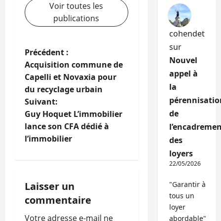
Voir toutes les
publications
cohendet
sur
N
Précédent :
Nouvel
Acquisition commune de
a
appel à
Capelli et Novaxia pour
la
du recyclage urbain
v
pérennisatio
Suivant:
i
de
Guy Hoquet L’immobilier
lance son CFA dédié à
l’encadremen
g
l’immobilier
des
loyers
a
22/05/2026
t
Laisser un
"Garantir à
i
tous un
commentaire
loyer
Votre adresse e-mail ne
abordable"