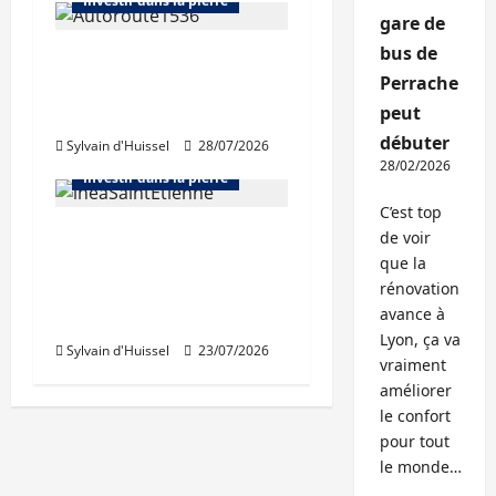
Investir dans la pierre
gare de
bus de
Chiffre d’affaires en
Perrache
hausse au premier
Abonnés
peut
semestre pour APRR
Bourse et actualité des foncières
débuter
Sylvain d'Huissel
28/07/2026
Bureaux
Immo d'entreprise
28/02/2026
Investir dans la pierre
C’est top
Des revenus locatifs
de voir
quasiment stables au
que la
rénovation
1er semestre pour
avance à
Inéa
Lyon, ça va
Sylvain d'Huissel
23/07/2026
vraiment
améliorer
le confort
pour tout
le monde…