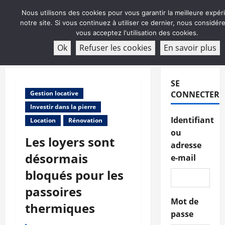
Aller
Nous utilisons des cookies pour vous garantir la meilleure expér
au
notre site. Si vous continuez à utiliser ce dernier, nous considé
contenu
vous acceptez l'utilisation des cookies.
ABONNEMENT
Ok
Refuser les cookies
En savoir plus
Menu
principal
SE
Gestion locative
CONNECTER
Investir dans la pierre
Identifiant
Location
Rénovation
ou
Les loyers sont
adresse
désormais
e-mail
bloqués pour les
passoires
Mot de
thermiques
passe