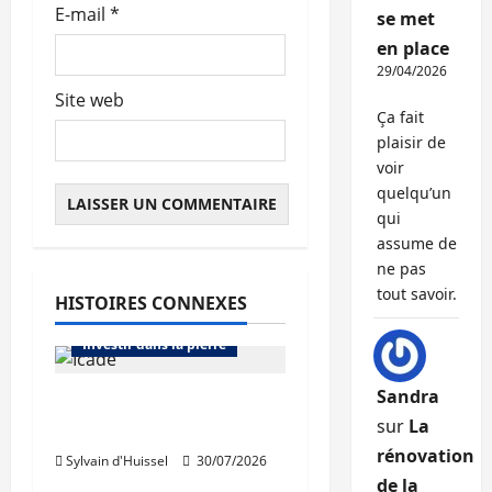
E-mail
*
se met
en place
29/04/2026
Site web
Ça fait
plaisir de
voir
quelqu’un
qui
assume de
Abonnés
ne pas
Bourse et actualité des foncières
tout savoir.
HISTOIRES CONNEXES
Bureaux
Immo d'entreprise
Investir dans la pierre
Sandra
Icade acquiert 81,5%
sur
La
de Comet
Abonnés
rénovation
Sylvain d'Huissel
30/07/2026
Bourse et actualité des foncières
de la