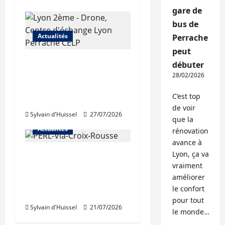
gare de
bus de
Actualités
Perrache
peut
Les travaux de
débuter
rénovation des
28/02/2026
trémies de Perrache
C’est top
débutent ce mardi
de voir
Sylvain d'Huissel
27/07/2026
que la
Actualités
rénovation
avance à
Lyon, ça va
Une nouvelle
vraiment
résidence en nue-
améliorer
propriété à la Croix-
le confort
Rousse
pour tout
Sylvain d'Huissel
21/07/2026
le monde…