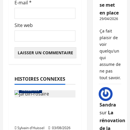
E-mail
*
se met
en place
29/04/2026
Site web
Ça fait
plaisir de
voir
quelqu’un
qui
assume de
ne pas
tout savoir.
HISTOIRES CONNEXES
Actualités
Sandra
Le « secteur Jaricot »
du Jardin du Rosaire
sur
La
rouvre au public
rénovation
de la
Sylvain d'Huissel
03/08/2026