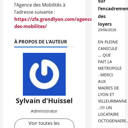
sur
l’Agence des Mobilités à
l’encadremen
l’adresse suivante :
des
https://zfe.grandlyon.com/agence-
loyers
des-mobilites/
29/06/2026
À PROPOS DE L'AUTEUR
EN PLEINE
CANICULE
... QUE
FAIT LA
METROPOLE
. MERCI
AUX
MAIRES DE
LYON ET
Sylvain d'Huissel
VILLEURBANNE
..!!!! UN
Administrator
LOCATAIRE
OCTOGENAIRE
Voir toutes les