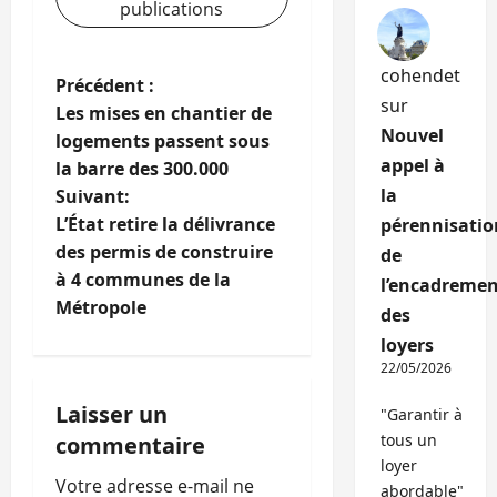
publications
cohendet
N
Précédent :
sur
Les mises en chantier de
a
Nouvel
logements passent sous
appel à
la barre des 300.000
v
la
Suivant:
i
L’État retire la délivrance
pérennisatio
des permis de construire
de
g
à 4 communes de la
l’encadremen
Métropole
des
a
loyers
t
22/05/2026
i
Laisser un
"Garantir à
tous un
commentaire
o
loyer
Votre adresse e-mail ne
abordable"