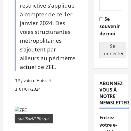
restrictive s’applique
à compter de ce 1er
Se
janvier 2024. Des
souvenir
voies structurantes
de moi
métropolitaines
Se
s’ajoutent par
connecter
ailleurs au périmètre
actuel de ZFE.
Sylvain d'Huissel
ABONNEZ-
01/01/2024
VOUS À
NOTRE
NEWSLETTER
Entrez
<p>(SdH/LPI)</p>
votre e-