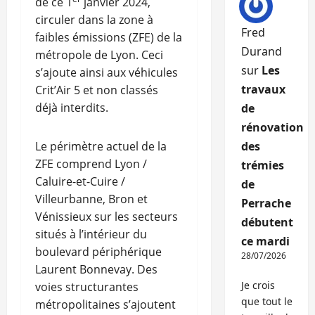
de ce 1
janvier 2024,
circuler dans la zone à
Fred
faibles émissions (ZFE) de la
Durand
métropole de Lyon. Ceci
sur
Les
s’ajoute ainsi aux véhicules
travaux
Crit’Air 5 et non classés
déjà interdits.
de
rénovation
Le périmètre actuel de la
des
ZFE comprend Lyon /
trémies
Caluire-et-Cuire /
de
Villeurbanne, Bron et
Perrache
Vénissieux sur les secteurs
débutent
situés à l’intérieur du
ce mardi
boulevard périphérique
28/07/2026
Laurent Bonnevay. Des
Je crois
voies structurantes
que tout le
métropolitaines s’ajoutent