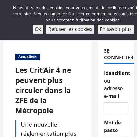
Aller
Nous utilisons des cookies pour vous garantir la meilleure expér
au
notre site. Si vous continuez à utiliser ce dernier, nous considé
contenu
vous acceptez l'utilisation des cookies.
ABONNEMENT
Ok
Refuser les cookies
En savoir plus
Menu
principal
SE
Actualités
CONNECTER
Les Crit’Air 4 ne
Identifiant
peuvent plus
ou
circuler dans la
adresse
e-mail
ZFE de la
Métropole
Mot de
Une nouvelle
passe
réglementation plus