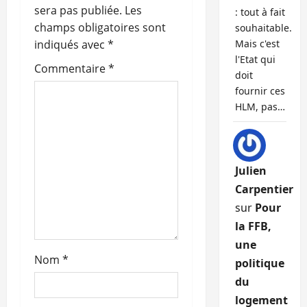
n
sera pas publiée.
Les
: tout à fait
champs obligatoires sont
souhaitable.
d
indiqués avec
*
Mais c'est
l'Etat qui
’
Commentaire
*
doit
a
fournir ces
HLM, pas…
r
t
Julien
i
Carpentier
c
sur
Pour
la FFB,
l
une
Nom
*
e
politique
du
logement