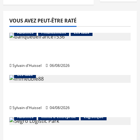
VOUS AVEZ PEUT-ÊTRE RATÉ
Abonnés
Financement
Les taux
La production de crédit retrouve ses
niveaux d’octobre
Sylvain d'Huissel
06/08/2026
Abonnés
Financement
L'avis des courtiers
Les taux
Les taux stables en août, après une
hausse en juillet
Sylvain d'Huissel
04/08/2026
Abonnés
Immo d'entreprise
Logistique
Prologis acquiert Segro