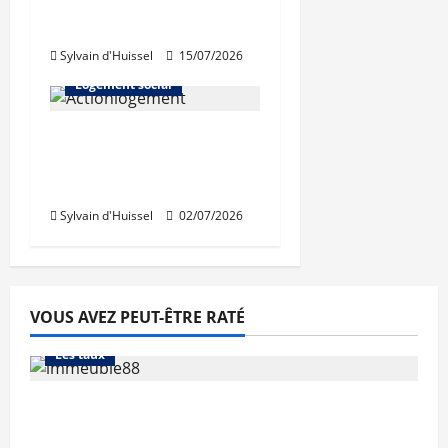
président d’Auvergne
Habitat
Sylvain d'Huissel
15/07/2026
Abonnés
Logement social
Renouvellement des
instances d’Action
Logement Immobilier
Sylvain d'Huissel
02/07/2026
VOUS AVEZ PEUT-ÊTRE RATÉ
Abonnés
Financement
L'avis des courtiers
Les taux
Les taux stables en août, après une
hausse en juillet