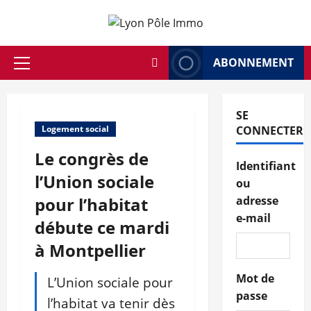
Aller
au
contenu
ABONNEMENT
Menu
principal
SE
Logement social
CONNECTER
Le congrès de
Identifiant
l’Union sociale
ou
pour l’habitat
adresse
e-mail
débute ce mardi
à Montpellier
Mot de
L’Union sociale pour
passe
l’habitat va tenir dès