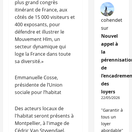
plus grand congrès
itinérant de France, aux
côtés de 15 000 visiteurs et
cohendet
400 exposants, pour
sur
défendre et illustrer le
Nouvel
Mouvement Hlm, un
appel à
secteur dynamique qui
la
loge la France dans toute
pérennisatio
sa diversité.»
de
l’encadremen
Emmanuelle Cosse,
des
présidente de l’Union
loyers
sociale pour l’habitat
22/05/2026
Des acteurs locaux de
"Garantir à
l'habitat seront présents à
tous un
Montpellier, à l'image de
loyer
Cédric Van Styvendael,
abordable"