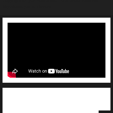
Copyright © Lyon Pôle Immo. Tous droits réservés
|
MoreNews
par AF themes
Qui sommes nous ? /
Avertissement légal /
Contact
/