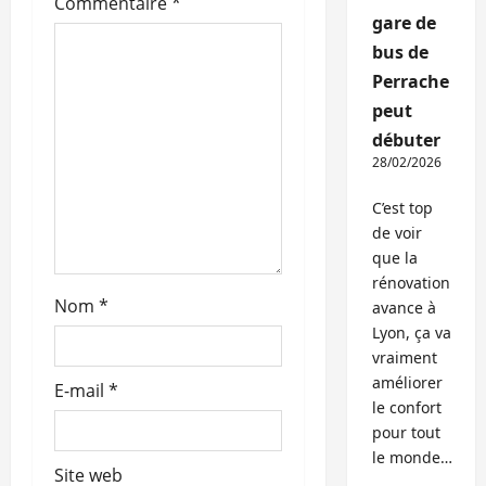
Commentaire
*
’
gare de
bus de
a
Perrache
r
peut
débuter
t
28/02/2026
i
C’est top
de voir
c
que la
rénovation
l
Nom
*
avance à
Lyon, ça va
e
vraiment
améliorer
E-mail
*
le confort
pour tout
le monde…
Site web