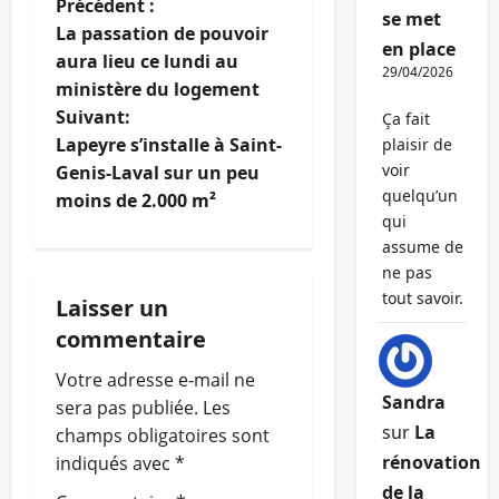
N
Précédent :
se met
La passation de pouvoir
en place
a
aura lieu ce lundi au
29/04/2026
ministère du logement
v
Suivant:
Ça fait
i
Lapeyre s’installe à Saint-
plaisir de
voir
Genis-Laval sur un peu
g
quelqu’un
moins de 2.000 m²
qui
a
assume de
ne pas
t
tout savoir.
Laisser un
i
commentaire
o
Votre adresse e-mail ne
Sandra
sera pas publiée.
Les
n
sur
La
champs obligatoires sont
rénovation
indiqués avec
*
d
de la