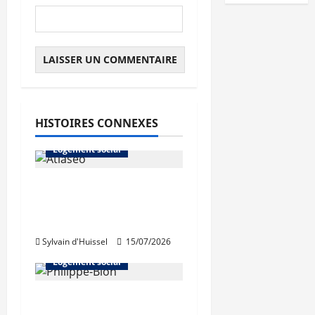
Abonnés
HISTOIRES CONNEXES
L'actualité du neuf
Logement social
Bron : pose de la
première pierre
d’Atlaseo
Sylvain d'Huissel
15/07/2026
Abonnés
Logement social
Philippe Bion élu