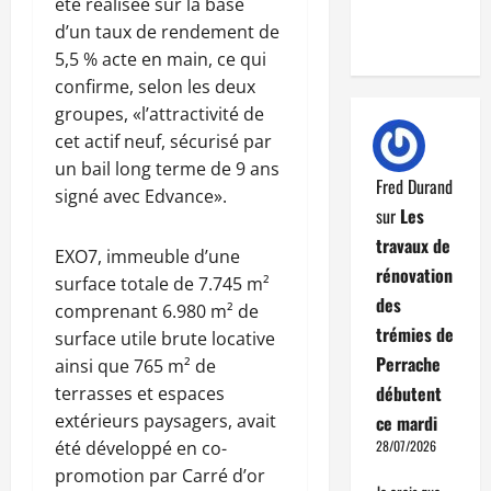
été réalisée sur la base
d’un taux de rendement de
5,5 % acte en main, ce qui
confirme, selon les deux
groupes, «l’attractivité de
cet actif neuf, sécurisé par
un bail long terme de 9 ans
Fred Durand
signé avec Edvance».
sur
Les
travaux de
EXO7, immeuble d’une
rénovation
surface totale de 7.745 m²
des
comprenant 6.980 m² de
trémies de
surface utile brute locative
Perrache
ainsi que 765 m² de
débutent
terrasses et espaces
extérieurs paysagers, avait
ce mardi
été développé en co-
28/07/2026
promotion par Carré d’or