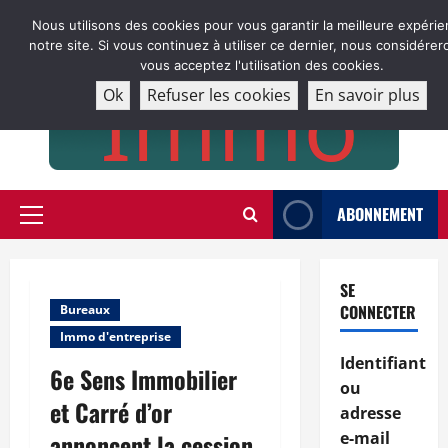
Aller
Nous utilisons des cookies pour vous garantir la meilleure expérie
au
notre site. Si vous continuez à utiliser ce dernier, nous considére
contenu
vous acceptez l'utilisation des cookies.
Ok
Refuser les cookies
En savoir plus
ABONNEMENT
Menu
principal
SE
CONNECTER
Bureaux
Immo d'entreprise
Identifiant
6e Sens Immobilier
ou
et Carré d’or
adresse
annoncent la cession
e-mail