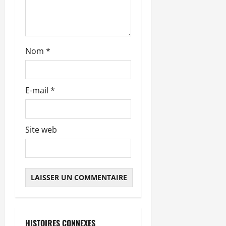
t
i
c
Nom
*
l
E-mail
*
e
Site web
Abonnés
HISTOIRES CONNEXES