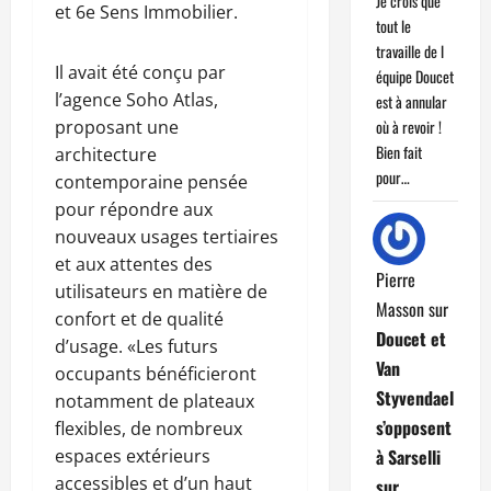
Je crois que
et 6e Sens Immobilier.
tout le
travaille de l
Il avait été conçu par
équipe Doucet
l’agence Soho Atlas,
est à annular
proposant une
où à revoir !
Bien fait
architecture
pour…
contemporaine pensée
pour répondre aux
nouveaux usages tertiaires
et aux attentes des
Pierre
utilisateurs en matière de
Masson
sur
confort et de qualité
Doucet et
d’usage. «Les futurs
Van
occupants bénéficieront
Styvendael
notamment de plateaux
s’opposent
flexibles, de nombreux
espaces extérieurs
à Sarselli
accessibles et d’un haut
sur