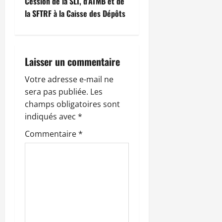
i
Cession de la SLI, d’ATMB et de
la SFTRF à la Caisse des Dépôts
g
a
Laisser un commentaire
t
Votre adresse e-mail ne
i
sera pas publiée.
Les
o
champs obligatoires sont
indiqués avec
*
n
Commentaire
*
d
’
a
r