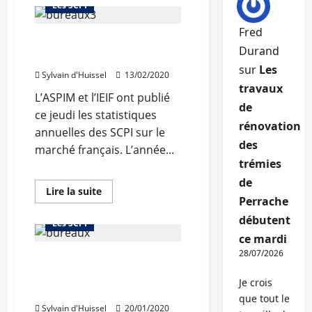
sur
Les SCPI
Le
premier
quadrimestre
Fred
Collecte brute record pour
est
Durand
resté
les SCPI
actif
sur
Les
pour
Sylvain d'Huissel
13/02/2020
Perial
travaux
AM
L’ASPIM et l’IEIF ont publié
de
ce jeudi les statistiques
rénovation
annuelles des SCPI sur le
des
marché français. L’année...
trémies
de
En
Lire la suite
savoir
Perrache
Investir dans la pierre
plus
débutent
sur
Les SCPI
Collecte
ce mardi
brute
record
28/07/2026
Le marché français des
pour
les
fonds immobiliers non
SCPI
Je crois
cotés en plein essor
que tout le
Sylvain d'Huissel
20/01/2020