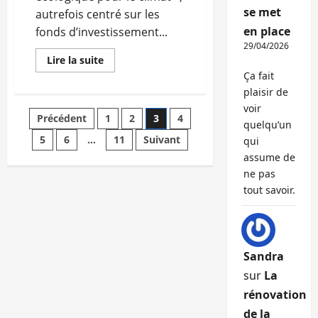
se met
autrefois centré sur les
en place
fonds d’investissement...
29/04/2026
En
Lire la suite
savoir
Ça fait
plus
sur
plaisir de
Le
voir
label
Pagination
Précédent
1
2
3
4
TEEC
quelqu’un
désormais
ouvert
5
6
…
11
Suivant
qui
des
aux
assume de
SCPI
et
ne pas
publications
OPCI
tout savoir.
Sandra
sur
La
rénovation
de la