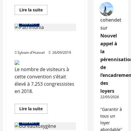
Bourse et actualité des foncières
En
Lire la suite
savoir
Investir dans la pierre
plus
cohendet
sur
Les SCPI
Caluire
sur
:
Sofidy
Nouvel
26ème édition de
acquiert
4
appel à
Patrimonia à Lyon
lots
d’une
la
Sylvain d'Huissel
26/09/2019
copropriété
pour
pérennisatio
Efimmo
de
1
Le nombre de visiteurs à
l’encadremen
cette convention s’était
des
élevé à 7.253 congressistes
loyers
en 2018.
22/05/2026
En
Lire la suite
"Garantir à
savoir
Investir dans la pierre
tous un
plus
sur
Les SCPI
loyer
26ème
édition
abordable"