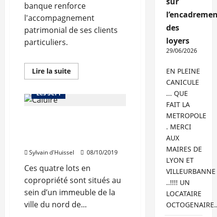
sur
banque renforce
l’encadremen
l'accompagnement
des
patrimonial de ses clients
loyers
particuliers.
29/06/2026
Abonnés
Bureaux
Immo d'entreprise
En
EN PLEINE
Lire la suite
savoir
Investir dans la pierre
CANICULE
plus
sur
... QUE
Les SCPI
La
FAIT LA
Caisse
d’Epargne
METROPOLE
Caluire : Sofidy acquiert 4
Rhône
Alpes
. MERCI
lots d’une copropriété
se
AUX
dote
pour Efimmo 1
d’une
MAIRES DE
direction
Sylvain d'Huissel
08/10/2019
des
LYON ET
solutions
Ces quatre lots en
VILLEURBANNE
immobilières
copropriété sont situés au
..!!!! UN
sein d’un immeuble de la
LOCATAIRE
ville du nord de...
OCTOGENAIRE
Abonnés