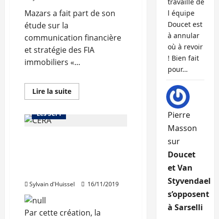
travaille de
Mazars a fait part de son
l équipe
Doucet est
étude sur la
à annular
communication financière
où à revoir
et stratégie des FIA
! Bien fait
immobiliers «...
pour…
En
Lire la suite
savoir
Investir dans la pierre
plus
sur
Les SCPI
Pierre
Le
marché
Masson
français
La Caisse d’Epargne
des
sur
fonds
Rhône Alpes se dote d’une
immobiliers
Doucet
non
direction des solutions
cotés
et Van
immobilières
en
plein
Styvendael
Sylvain d'Huissel
16/11/2019
essor
s’opposent
à Sarselli
Par cette création, la