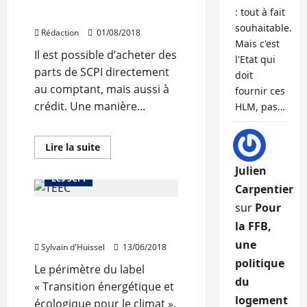
de
: tout à fait
Acheter à crédit des SCPI
Patrimonia
à
souhaitable.
Rédaction
01/08/2018
Lyon
Mais c'est
Il est possible d’acheter des
l'Etat qui
parts de SCPI directement
doit
au comptant, mais aussi à
fournir ces
crédit. Une manière...
HLM, pas…
En
Lire la suite
savoir
Investir dans la pierre
plus
Julien
sur
Les SCPI
Acheter
Carpentier
à
crédit
sur
Pour
Le label TEEC désormais
des
SCPI
la FFB,
ouvert aux SCPI et OPCI
une
Sylvain d'Huissel
13/06/2018
politique
Le périmètre du label
du
« Transition énergétique et
logement
écologique pour le climat »,