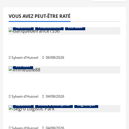
VOUS AVEZ PEUT-ÊTRE RATÉ
Abonnés
Financement
Les taux
La production de crédit retrouve ses
niveaux d’octobre
Sylvain d'Huissel
06/08/2026
Abonnés
Financement
L'avis des courtiers
Les taux
Les taux stables en août, après une
hausse en juillet
Sylvain d'Huissel
04/08/2026
Abonnés
Immo d'entreprise
Logistique
Prologis acquiert Segro
Sylvain d'Huissel
04/08/2026