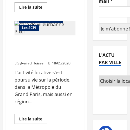
mail
*
En
Lire la suite
savoir
Abonnés
plus
sur
Investir dans la pierre
DCB
International
Les SCPI
rachète
plusieurs
étages
Le premier quadrimestre
du
«Crayon»
est resté actif pour Perial
L'ACTU
AM
PAR VILLE
Sylvain d'Huissel
18/05/2020
L’activité locative s’est
poursuivie sur la période,
dans la Métropole du
Grand Paris, mais aussi en
région...
Abonnés
En
Lire la suite
savoir
Investir dans la pierre
plus