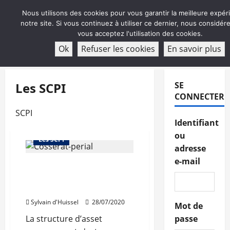
Aller
Nous utilisons des cookies pour vous garantir la meilleure expér
au
notre site. Si vous continuez à utiliser ce dernier, nous considé
contenu
vous acceptez l'utilisation des cookies.
ABONNEMENT
Ok
Refuser les cookies
En savoir plus
Menu
principal
Les SCPI
SE
CONNECTER
SCPI
Abonnés
Identifiant
Investir dans la pierre
ou
Les SCPI
adresse
e-mail
Création du label ISR pour
les fonds immobiliers :
Perial satisfait
Sylvain d'Huissel
28/07/2020
Mot de
La structure d’asset
passe