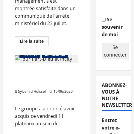
management s'est
montrée satisfaite dans un
communiqué de l’arrêté
Se
ministériel du 23 juillet.
souvenir
Abonnés
Bureaux
de moi
Immo d'entreprise
En
Lire la suite
savoir
Se
Investir dans la pierre
plus
sur
connecter
Les SCPI
Rénovation
Création
du
label
DCB International
ISR
pour
rachète plusieurs étages
les
fonds
du «Crayon»
ABONNEZ-
immobiliers
:
VOUS À
Sylvain d'Huissel
15/06/2020
Perial
NOTRE
satisfait
NEWSLETTER
Le groupe a annoncé avoir
acquis ce vendredi 11
Entrez
plateaux au sein de...
votre e-