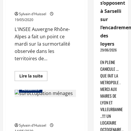
s’opposent
dixième
30%
du
à Sarselli
territoire
Sylvain d'Huissel
sur
19/05/2020
l’encadremen
L'INSEE Auvergne Rhône-
des
Alpes a fait un point ce
loyers
mardi sur la surmortalité
29/06/2026
observée dans les
territoires de...
EN PLEINE
CANICULE ...
QUE FAIT LA
En
Lire la suite
savoir
METROPOLE .
plus
sur
MERCI AUX
Actualités
Rhône
MAIRES DE
et
Haute-
LYON ET
Auvergne-Rhône-Alpes :
Savoie:
en
VILLEURBANNE
420.000 habitants dans
mars-
..!!!! UN
avril,
un logement suroccupé
une
LOCATAIRE
surmortalité
Sylvain d'Huissel
supérieure
OCTOGENAIRE…