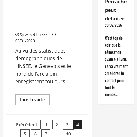
Perrache
de
Des dynamiques
population
peut
dans
territoriales qui
la
débuter
Loire
s’affirment en Auvergne
28/02/2026
Rhône-Alpes
Sylvain d'Huissel
C’est top de
03/01/2020
voir que la
Au vu des statistiques
rénovation
démographiques de
avance à Lyon,
ça va vraiment
l'INSEE, le Genevois et le
améliorer le
nord de l’arc alpin
confort pour
enregistrent toujours...
tout le
monde…
En
Lire la suite
savoir
plus
sur
Des
dynamiques
Pagination
Précédent
1
2
3
4
territoriales
qui
s’affirment
5
6
7
…
10