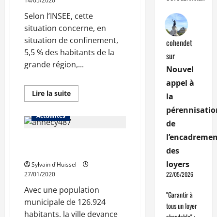
14/05/2020
à
30%
Selon l’INSEE, cette
situation concerne, en
situation de confinement,
cohendet
5,5 % des habitants de la
sur
grande région,...
Nouvel
appel à
En
Lire la suite
la
savoir
plus
pérennisatio
sur
Actualités
Auvergne-
de
Rhône-
Alpes
l’encadremen
Annecy, ville la plus
:
420.000
des
peuplée de Haute-Savoie
habitants
dans
loyers
Sylvain d'Huissel
un
logement
22/05/2026
27/01/2020
suroccupé
Avec une population
"Garantir à
municipale de 126.924
tous un loyer
habitants, la ville devance
abordable" :