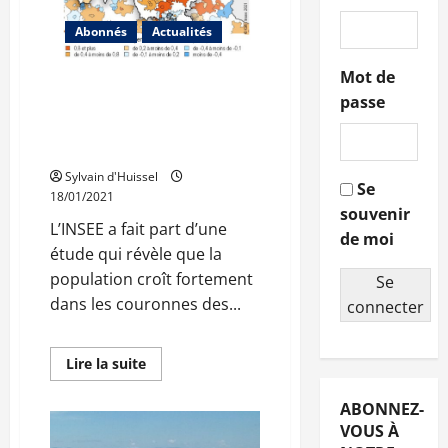
Abonnés
Actualités
Mot de
Une démographie
passe
dynamique dans la
périphérie des grandes
villes de la région
Sylvain d'Huissel
Se
18/01/2021
souvenir
L’INSEE a fait part d’une
de moi
étude qui révèle que la
population croît fortement
Se
dans les couronnes des...
connecter
En
Lire la suite
savoir
plus
sur
ABONNEZ-
Une
VOUS À
démographie
dynamique