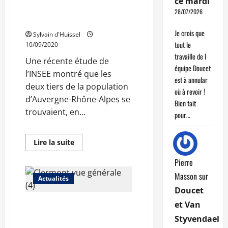
ce mardi
démographique
regroupée sur un dixième
28/07/2026
du territoire
Je crois que
Sylvain d'Huissel
tout le
10/09/2020
travaille de l
Une récente étude de
équipe Doucet
l’INSEE montré que les
est à annular
deux tiers de la population
où à revoir !
d’Auvergne-Rhône-Alpes se
Bien fait
trouvaient, en...
pour…
En
Lire la suite
savoir
plus
Pierre
sur
En
Masson
sur
Auvergne-
Actualités
Rhône-
Doucet
Alpes,
la
et Van
Rhône et Haute-Savoie:
population
regroupée
en mars-avril, une
Styvendael
sur
surmortalité supérieure à
un