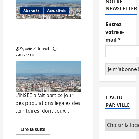
NOTRE
dans
NEWSLETTER
la
Abonnés
Actualités
périphérie
des
grandes
Entrez
villes
Auvergne-Rhône-Alpes
de
votre e-
approche des 8 millions
la
région
mail
*
d’habitants
Sylvain d'Huissel
29/12/2020
L’INSEE a fait part ce jour
L'ACTU
des populations légales des
PAR VILLE
territoires, dont ceux...
En
Lire la suite
savoir
plus