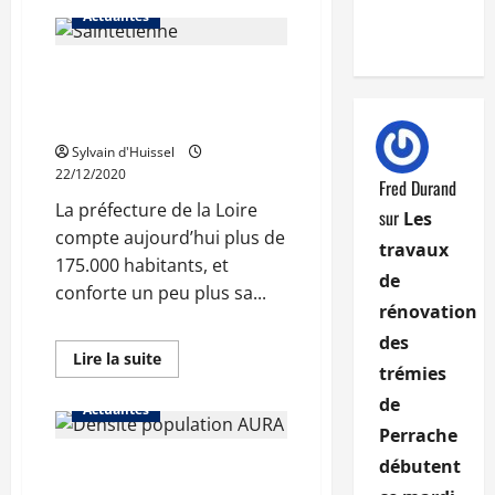
sur
Actualités
Auvergne-
Rhône-
Alpes
Saint-Étienne poursuit
approche
des
son rebond
8
millions
démographique
d’habitants
Sylvain d'Huissel
22/12/2020
Fred Durand
La préfecture de la Loire
sur
Les
compte aujourd’hui plus de
travaux
175.000 habitants, et
de
conforte un peu plus sa...
rénovation
des
En
Lire la suite
trémies
savoir
plus
de
sur
Actualités
Saint-
Perrache
Étienne
poursuit
débutent
En Auvergne-Rhône-
son
rebond
Alpes, la population