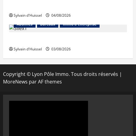
Prologis acquiert Segro
Sylvain d'Huissel
04/08/2026
Abonnés
Bureaux
Immo d'entreprise
IWG acquiert Wojo
Sylvain d'Huissel
03/08/2026
Copyright © Lyon Pôle Immo. Tous droits réservés
|
MoreNews
par AF themes