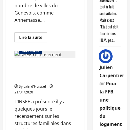
nombre de villes du
tout à fait
Genevois, comme
souhaitable.
Mais c'est
Annemasse....
l'Etat qui doit
fournir ces
En
Lire la suite
HLM, pas…
savoir
plus
sur
Actualités
Annecy,
ville
la
Une part des familles
plus
Julien
peuplée
recomposée de 8% en
de
Carpentier
Haute-
Auvergne-Rhône-Alpes
Savoie
sur
Pour
Sylvain d'Huissel
la FFB,
21/01/2020
une
L’INSEE a présenté il y a
politique
quelques jours le
du
recensement sur les
structures familiales dans
logement