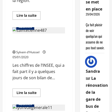
la région.
se met
en place
29/04/2026
En
Lire la suite
savoir
plus
Ça fait plaisir
sur
Abonnés
Une
de voir
part
quelqu’un qui
des
Petit gain de population
familles
assume de ne
recomposée
dans la Loire
de
pas tout savoir.
8%
Sylvain d'Huissel
en
Auvergne-
05/01/2020
Rhône-
Alpes
Les chiffres de l’INSEE, qui a
Sandra
fait part il y a quelques
sur
jours de son bilan de...
La
rénovation
de la
En
Lire la suite
savoir
gare de
plus
sur
Abonnés
bus de
Petit
gain