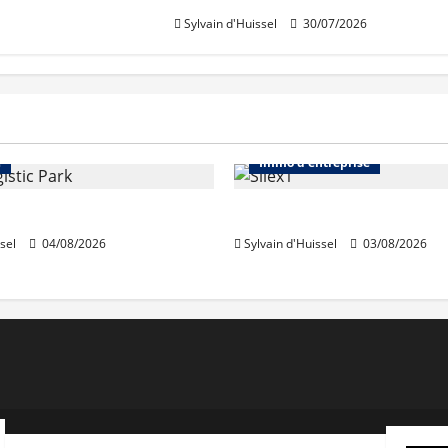
Sylvain d'Huissel
30/07/2026
Immo d'entreprise
Abonnés
Bureaux
e
Immo d'entreprise
acquiert Segro
IWG acquiert Wojo
sel
04/08/2026
Sylvain d'Huissel
03/08/2026