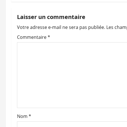
i
g
Laisser un commentaire
a
Votre adresse e-mail ne sera pas publiée.
Les champ
t
Commentaire
*
i
o
n
d
’
a
Nom
*
r