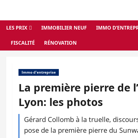
Aller
au
contenu
LES PRIX
IMMOBILIER NEUF
IMMO D’ENTREPR
FISCALITÉ
RÉNOVATION
Immo d'entreprise
La première pierre de
Lyon: les photos
Gérard Collomb à la truelle, discour
pose de la première pierre du Sunw