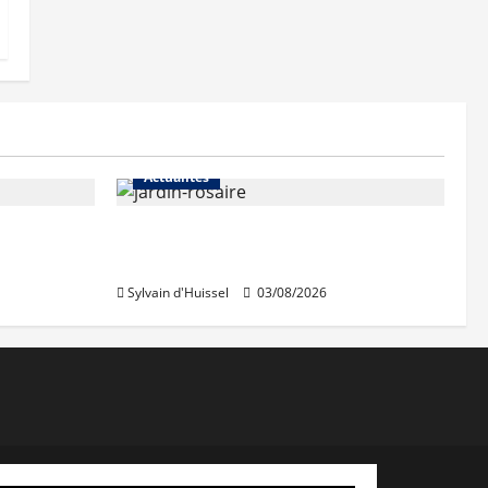
Actualités
Le « secteur Jaricot » du Jardin
du Rosaire rouvre au public
Sylvain d'Huissel
03/08/2026