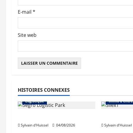
t
E-mail
*
i
c
Site web
l
e
HISTOIRES CONNEXES
Abonnés
Immo d'entreprise
Abonnés
Logistique
Immo d'entre
Prologis acquiert Segro
IWG acquie
Sylvain d'Huissel
04/08/2026
Sylvain d'Huissel