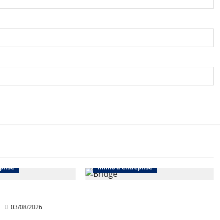
Bureaux
Abonnés
Bureaux
prise
Immo d'entreprise
rt Wojo
Tassin-la-Demi-Lune :
Dymasco acquiert 350 m² de
03/08/2026
bureaux