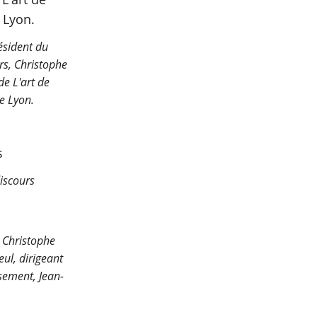
résident du
rs, Christophe
e L'art de
e Lyon.
discours
, Christophe
ul, dirigeant
ssement, Jean-