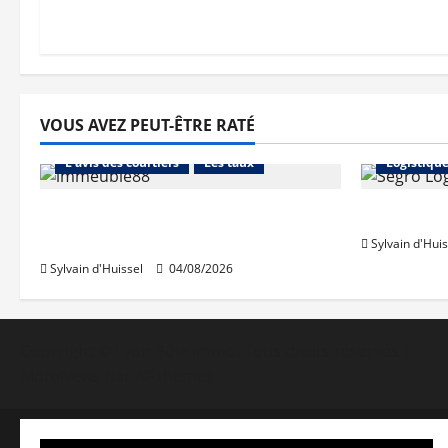
VOUS AVEZ PEUT-ÊTRE RATÉ
Abonnés
Financement
Abonnés
L'avis des courtiers
Les taux
Logistiqu
Les taux stables en août, après
Prologis 
une hausse en juillet
Sylvain d'Huis
Sylvain d'Huissel
04/08/2026
Copyright © Lyon Pôle Immo. Tous droits réservés
|
MoreNews
par AF themes