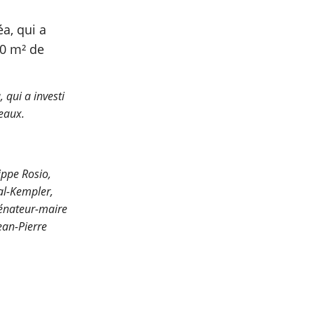
 qui a investi
eaux.
lippe Rosio,
al-Kempler,
sénateur-maire
ean-Pierre