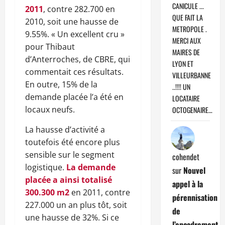
CANICULE ...
2011
, contre 282.700 en
QUE FAIT LA
2010, soit une hausse de
METROPOLE .
9.55%. « Un excellent cru »
MERCI AUX
pour Thibaut
MAIRES DE
d’Anterroches, de CBRE, qui
LYON ET
commentait ces résultats.
VILLEURBANNE
En outre, 15% de la
..!!!! UN
demande placée l’a été en
LOCATAIRE
locaux neufs.
OCTOGENAIRE…
La hausse d’activité a
toutefois été encore plus
sensible sur le segment
cohendet
logistique.
La demande
sur
Nouvel
placée a ainsi totalisé
appel à la
300.300 m2
en 2011, contre
pérennisation
227.000 un an plus tôt, soit
de
une hausse de 32%. Si ce
l’encadrement