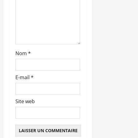
a
r
t
i
Nom
*
c
l
E-mail
*
e
Site web