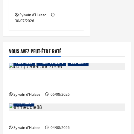
de bureaux
Sylvain d'Huissel
30/07/2026
VOUS AVEZ PEUT-ÊTRE RATÉ
Abonnés
Financement
Les taux
La production de crédit retrouve ses niveaux
d’octobre
Sylvain d'Huissel
06/08/2026
Abonnés
Financement
L'avis des courtiers
Les taux
Les taux stables en août, après une hausse en juillet
Sylvain d'Huissel
04/08/2026