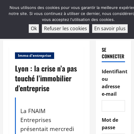
Aller
Nous utilisons des cookies pour vous garantir la meilleure expérie
au
notre site. Si vous continuez à utiliser ce dernier, nous considére
contenu
vous acceptez l'utilisation des cookies.
ABONNEMENT
Ok
Refuser les cookies
En savoir plus
Menu
principal
SE
CONNECTER
Immo d'entreprise
Lyon : la crise n’a pas
Identifiant
touché l’immobilier
ou
d’entreprise
adresse
e-mail
La FNAIM
Entreprises
Mot de
passe
présentait mercredi