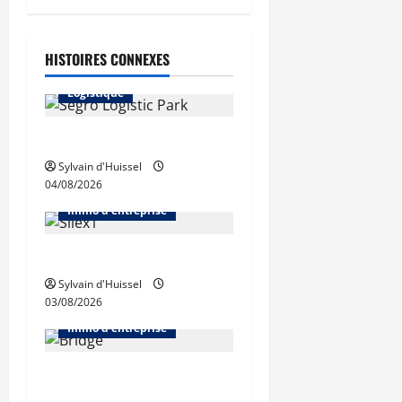
Abonnés
HISTOIRES CONNEXES
Immo d'entreprise
Logistique
Prologis acquiert Segro
Sylvain d'Huissel
04/08/2026
Abonnés
Bureaux
Immo d'entreprise
IWG acquiert Wojo
Sylvain d'Huissel
03/08/2026
Abonnés
Bureaux
Immo d'entreprise
Tassin-la-Demi-Lune :
Dymasco acquiert 350 m²