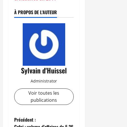
À PROPOS DE L'AUTEUR
Sylvain d'Huissel
Administrator
Voir toutes les
publications
N
Précédent :
Cafpi : volume d’affaires de 5.26