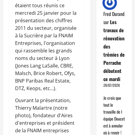
étaient tous réunis ce
mercredi 25 janvier pour la
Fred Durand
présentation des chiffres
sur
Les
2011 du secteur, organisée
travaux de
à la Sucrière par la FNAIM
rénovation
Entreprises, l'organisation
des
qui rassemble les grands
trémies de
noms du secteur à Lyon
Perrache
(Jones Lang LaSalle, CBRE,
débutent
Malsch, Brice Robert, Ofys,
ce mardi
BNP Paribas Real Estate,
28/07/2026
DTZ, Keops, etc…).
Je crois que
Ouvrant la présentation,
tout le
Thierry Malartre (notre
travaille de l
photo), fondateur d'Aires
équipe Doucet
d'entreprises et président
est à annular
de la FNAIM entreprises
où à revoir !