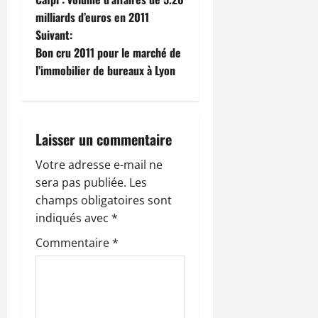
a
milliards d’euros en 2011
Suivant:
v
Bon cru 2011 pour le marché de
i
l’immobilier de bureaux à Lyon
g
a
Laisser un commentaire
t
Votre adresse e-mail ne
sera pas publiée.
Les
i
champs obligatoires sont
o
indiqués avec
*
Commentaire
*
n
d
’