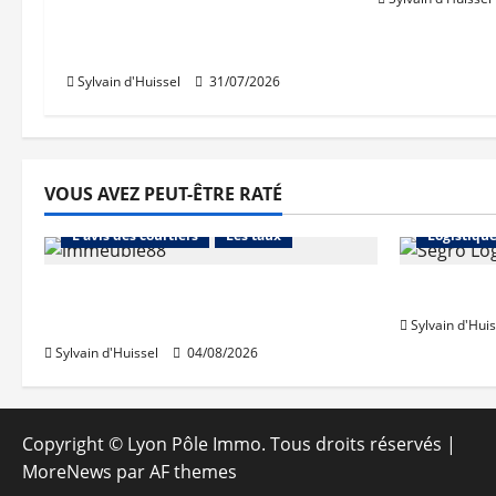
croissance des ventes dans
le diffus.
Sylvain d'Huissel
31/07/2026
VOUS AVEZ PEUT-ÊTRE RATÉ
Abonnés
Financement
Abonnés
L'avis des courtiers
Les taux
Logistiqu
Les taux stables en août, après
Prologis 
une hausse en juillet
Sylvain d'Huis
Sylvain d'Huissel
04/08/2026
Copyright © Lyon Pôle Immo. Tous droits réservés
|
MoreNews
par AF themes