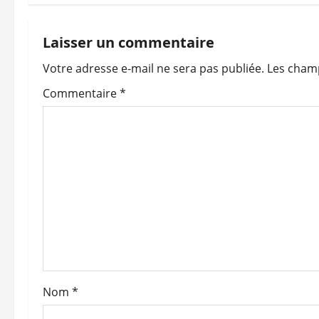
i
g
Laisser un commentaire
a
Votre adresse e-mail ne sera pas publiée.
Les champ
t
Commentaire
*
i
o
n
d
’
a
Nom
*
r