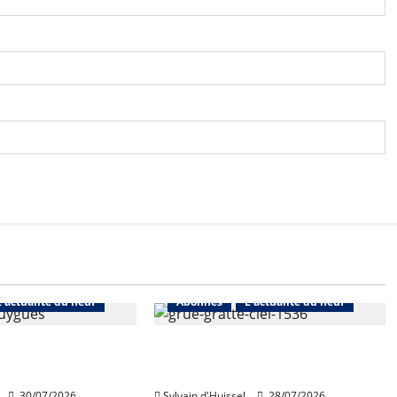
L'actualité du neuf
Abonnés
L'actualité du neuf
de Bouygues
Nouvelle rechute des permis
toujours en repli
de construire en juin
30/07/2026
Sylvain d'Huissel
28/07/2026