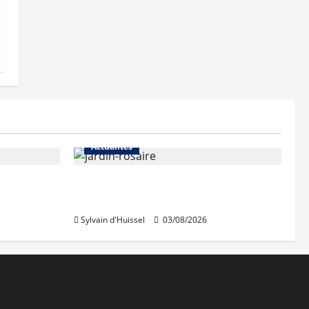
Actualités
Le « secteur Jaricot » du Jardin
du Rosaire rouvre au public
Sylvain d'Huissel
03/08/2026