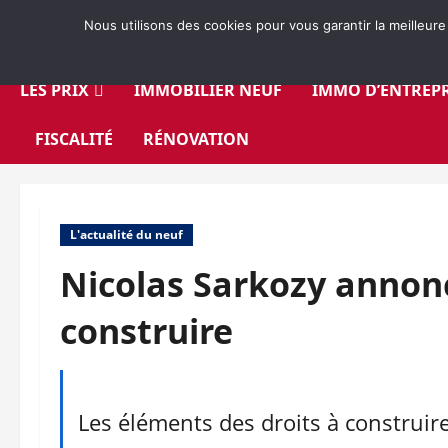
Aller
Nous utilisons des cookies pour vous garantir la meilleure
au
contenu
LES PRIX
IMMOBILIER NEUF
IMMO D’ENTREPR
FISCALITÉ
RÉNOVATION
L'actualité du neuf
Nicolas Sarkozy annon
construire
Les éléments des droits à construir