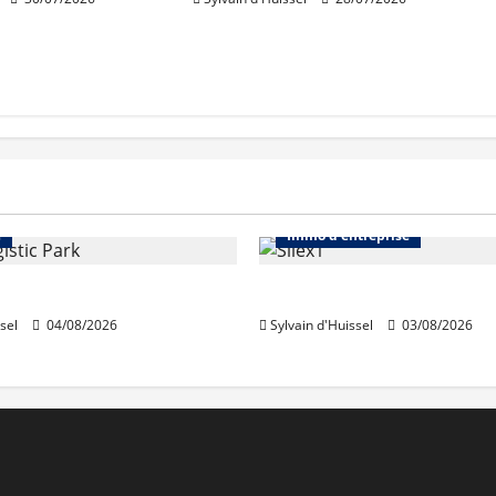
Immo d'entreprise
Abonnés
Bureaux
e
Immo d'entreprise
acquiert Segro
IWG acquiert Wojo
sel
04/08/2026
Sylvain d'Huissel
03/08/2026