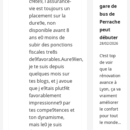
cf4te9, l assurance-
gare de
vie est toujours un
bus de
placement sur la
Perrache
dure9e, non
peut
disponible avant 8
ans e0 moins de
débuter
28/02/2026
subir des ponctions
fiscales tre8s
C’est top
de9favorables.Aure9lien,
de voir
je te suis depuis
que la
quelques mois sur
rénovation
tes blogs, et j avoue
avance à
que j e9tais plutf4t
Lyon, ça va
favorablement
vraiment
impressionne9 par
améliorer
le confort
tes compe9tences et
pour tout
ton dynamisme,
le monde…
mais le0 je suis