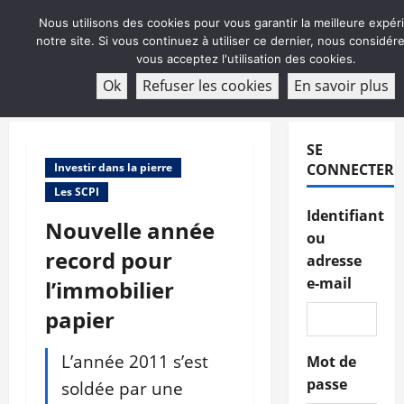
Aller
Nous utilisons des cookies pour vous garantir la meilleure expér
au
notre site. Si vous continuez à utiliser ce dernier, nous considé
contenu
vous acceptez l'utilisation des cookies.
ABONNEMENT
Ok
Refuser les cookies
En savoir plus
Menu
principal
SE
Investir dans la pierre
CONNECTER
Les SCPI
Identifiant
Nouvelle année
ou
record pour
adresse
e-mail
l’immobilier
papier
L’année 2011 s’est
Mot de
passe
soldée par une