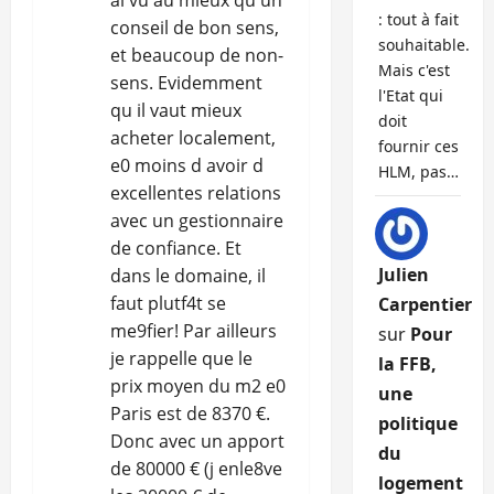
ai vu au mieux qu un
: tout à fait
conseil de bon sens,
souhaitable.
et beaucoup de non-
Mais c'est
sens. Evidemment
l'Etat qui
qu il vaut mieux
doit
acheter localement,
fournir ces
e0 moins d avoir d
HLM, pas…
excellentes relations
avec un gestionnaire
de confiance. Et
Julien
dans le domaine, il
faut plutf4t se
Carpentier
me9fier! Par ailleurs
sur
Pour
je rappelle que le
la FFB,
prix moyen du m2 e0
une
Paris est de 8370 €.
politique
Donc avec un apport
du
de 80000 € (j enle8ve
logement