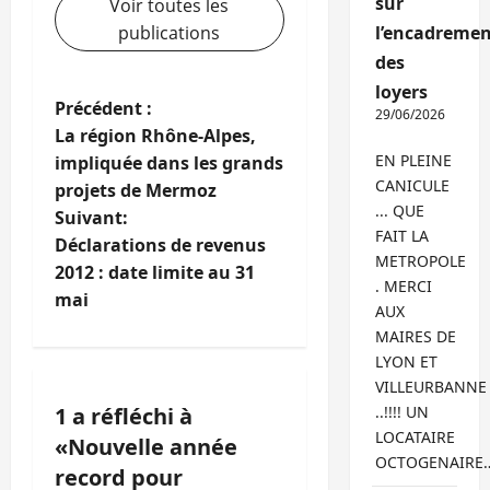
sur
Voir toutes les
publications
l’encadremen
des
loyers
N
Précédent :
29/06/2026
La région Rhône-Alpes,
a
EN PLEINE
impliquée dans les grands
CANICULE
projets de Mermoz
v
... QUE
Suivant:
FAIT LA
i
Déclarations de revenus
METROPOLE
2012 : date limite au 31
. MERCI
g
mai
AUX
a
MAIRES DE
LYON ET
t
VILLEURBANNE
1 a réfléchi à
..!!!! UN
i
LOCATAIRE
«
Nouvelle année
OCTOGENAIRE
o
record pour