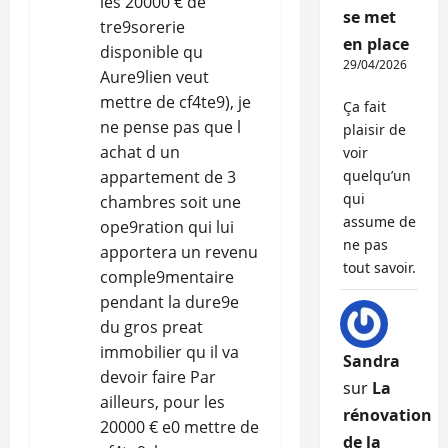
les 20000 € de
se met
tre9sorerie
en place
disponible qu
29/04/2026
Aure9lien veut
mettre de cf4te9), je
Ça fait
ne pense pas que l
plaisir de
achat d un
voir
appartement de 3
quelqu’un
qui
chambres soit une
assume de
ope9ration qui lui
ne pas
apportera un revenu
tout savoir.
comple9mentaire
pendant la dure9e
du gros preat
immobilier qu il va
Sandra
devoir faire Par
sur
La
ailleurs, pour les
rénovation
20000 € e0 mettre de
de la