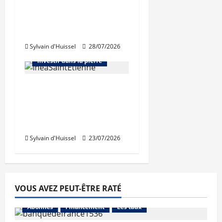
Chiffre d’affaires en
hausse au premier
Abonnés
semestre pour APRR
Bourse et actualité des foncières
Sylvain d'Huissel
28/07/2026
Bureaux
Immo d'entreprise
Investir dans la pierre
Des revenus locatifs
quasiment stables au
1er semestre pour
Inéa
Sylvain d'Huissel
23/07/2026
VOUS AVEZ PEUT-ÊTRE RATÉ
Abonnés
Financement
Les taux