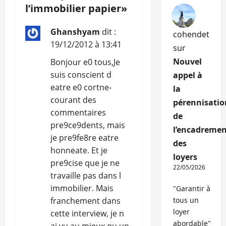
l’immobilier papier
»
n
Ghanshyam
dit :
cohendet
d
19/12/2012 à 13:41
sur
’
Nouvel
Bonjour e0 tous,Je
suis conscient d
appel à
a
eatre e0 cortne-
la
r
courant des
pérennisatio
commentaires
de
t
pre9ce9dents, mais
l’encadremen
je pre9fe8re eatre
i
des
honneate. Et je
loyers
c
pre9cise que je ne
22/05/2026
travaille pas dans l
l
immobilier. Mais
"Garantir à
franchement dans
tous un
e
loyer
cette interview, je n
abordable"