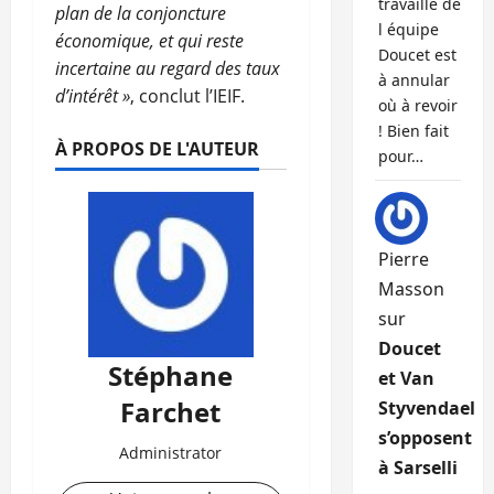
travaille de
plan de la conjoncture
l équipe
économique, et qui reste
Doucet est
incertaine au regard des taux
à annular
d’intérêt »
, conclut l’IEIF.
où à revoir
! Bien fait
À PROPOS DE L'AUTEUR
pour…
Pierre
Masson
sur
Doucet
Stéphane
et Van
Farchet
Styvendael
s’opposent
Administrator
à Sarselli