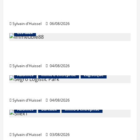
La production de crédit retrouve ses
niveaux d’octobre
Sylvain d'Huissel
06/08/2026
Abonnés
Financement
L'avis des courtiers
Les taux
Les taux stables en août, après une
hausse en juillet
Sylvain d'Huissel
04/08/2026
Abonnés
Immo d'entreprise
Logistique
Prologis acquiert Segro
Sylvain d'Huissel
04/08/2026
Abonnés
Bureaux
Immo d'entreprise
IWG acquiert Wojo
Sylvain d'Huissel
03/08/2026