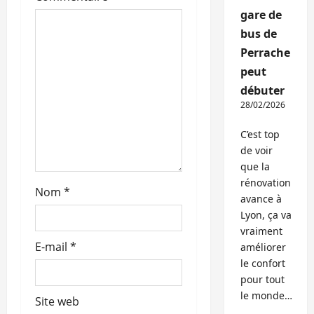
d
gare de
bus de
’
Perrache
a
peut
débuter
r
28/02/2026
t
C’est top
de voir
i
que la
rénovation
c
Nom
*
avance à
Lyon, ça va
l
vraiment
E-mail
*
e
améliorer
le confort
pour tout
le monde…
Site web