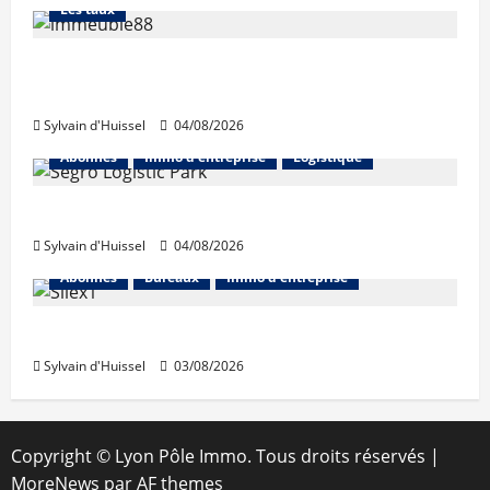
Les taux
Les taux stables en août, après une
hausse en juillet
Sylvain d'Huissel
04/08/2026
Abonnés
Immo d'entreprise
Logistique
Prologis acquiert Segro
Sylvain d'Huissel
04/08/2026
Abonnés
Bureaux
Immo d'entreprise
IWG acquiert Wojo
Sylvain d'Huissel
03/08/2026
Copyright © Lyon Pôle Immo. Tous droits réservés
|
MoreNews
par AF themes