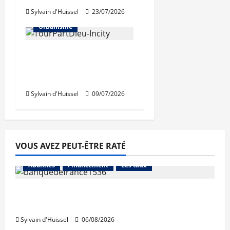
Sylvain d'Huissel
23/07/2026
Urbanisme
Béatrice de Montille,
nouvelle présidente de
la SPL Lyon Part-Dieu
Sylvain d'Huissel
09/07/2026
VOUS AVEZ PEUT-ÊTRE RATÉ
Abonnés
Financement
Les taux
La production de crédit retrouve ses
niveaux d’octobre
Sylvain d'Huissel
06/08/2026
Abonnés
Financement
L'avis des courtiers