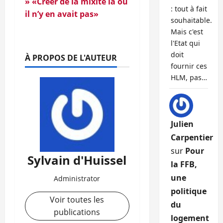
» «Créer de la mixité là où
: tout à fait
il n’y en avait pas»
souhaitable.
Mais c'est
l'Etat qui
doit
À PROPOS DE L'AUTEUR
fournir ces
HLM, pas…
Julien
Carpentier
sur
Pour
Sylvain d'Huissel
la FFB,
une
Administrator
politique
Voir toutes les
du
publications
logement