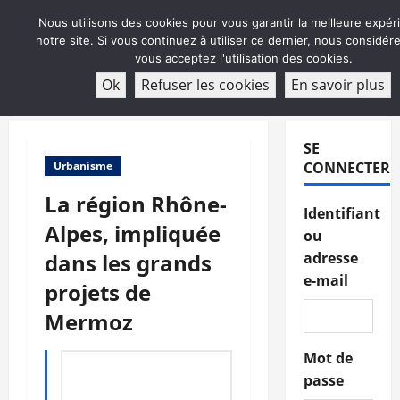
Aller
Nous utilisons des cookies pour vous garantir la meilleure expér
au
notre site. Si vous continuez à utiliser ce dernier, nous considé
contenu
vous acceptez l'utilisation des cookies.
ABONNEMENT
Ok
Refuser les cookies
En savoir plus
Menu
principal
SE
Urbanisme
CONNECTER
La région Rhône-
Identifiant
Alpes, impliquée
ou
dans les grands
adresse
e-mail
projets de
Mermoz
Mot de
passe