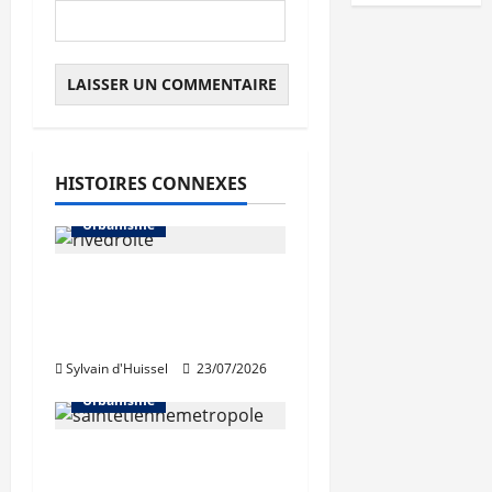
HISTOIRES CONNEXES
Urbanisme
La Métropole de Lyon
abandonne le projet
Rive droite du Rhône
Sylvain d'Huissel
23/07/2026
Urbanisme
Régis Juanico élu au
bureau de la FNAU