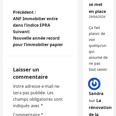
se met
en place
N
Précédent :
29/04/2026
ANF Immobilier entre
a
dans l’indice EPRA
Ça fait
Suivant:
v
plaisir de
Nouvelle année record
voir
i
pour l’immobilier papier
quelqu’un
qui
g
assume de
ne pas
a
Laisser un
tout savoir.
commentaire
t
Votre adresse e-mail ne
i
sera pas publiée.
Les
Sandra
o
champs obligatoires sont
sur
La
indiqués avec
*
rénovation
n
de la
Commentaire
*