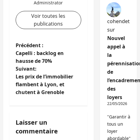
Administrator
Voir toutes les
cohendet
publications
sur
Nouvel
N
Précédent :
appel à
Capelli : backlog en
la
a
hausse de 70%
pérennisatio
Suivant:
v
de
Les prix de l’immobilier
l’encadremen
i
flambent à Lyon, et
des
chutent à Grenoble
g
loyers
22/05/2026
a
"Garantir à
Laisser un
t
tous un
commentaire
loyer
i
abordable"