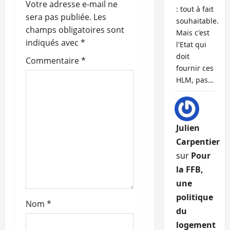
Votre adresse e-mail ne
: tout à fait
o
sera pas publiée.
Les
souhaitable.
champs obligatoires sont
Mais c'est
n
indiqués avec
*
l'Etat qui
doit
d
Commentaire
*
fournir ces
’
HLM, pas…
a
r
Julien
Carpentier
t
sur
Pour
i
la FFB,
une
c
politique
Nom
*
l
du
logement