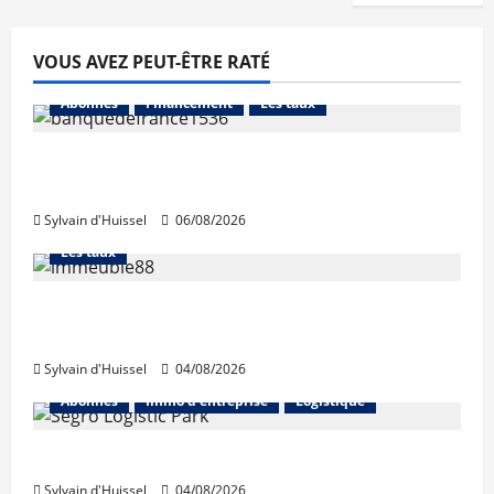
VOUS AVEZ PEUT-ÊTRE RATÉ
Abonnés
Financement
Les taux
La production de crédit retrouve ses
niveaux d’octobre
Sylvain d'Huissel
06/08/2026
Abonnés
Financement
L'avis des courtiers
Les taux
Les taux stables en août, après une
hausse en juillet
Sylvain d'Huissel
04/08/2026
Abonnés
Immo d'entreprise
Logistique
Prologis acquiert Segro
Sylvain d'Huissel
04/08/2026