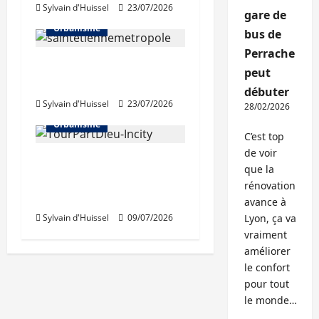
Sylvain d'Huissel
23/07/2026
gare de
Urbanisme
bus de
Perrache
Régis Juanico élu au
peut
bureau de la FNAU
débuter
Sylvain d'Huissel
23/07/2026
28/02/2026
Urbanisme
C’est top
de voir
Béatrice de Montille,
que la
nouvelle présidente de
rénovation
la SPL Lyon Part-Dieu
avance à
Sylvain d'Huissel
09/07/2026
Lyon, ça va
vraiment
améliorer
le confort
pour tout
le monde…