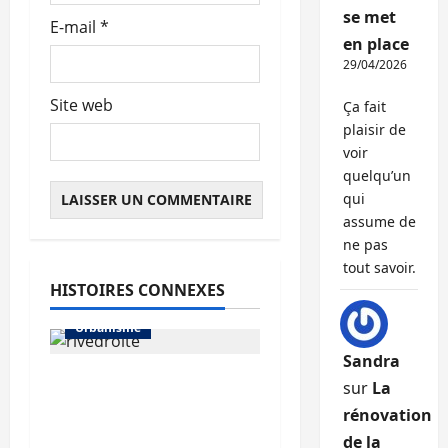
e
se met
E-mail
*
en place
29/04/2026
Site web
Ça fait
plaisir de
voir
quelqu’un
qui
assume de
ne pas
tout savoir.
HISTOIRES CONNEXES
Urbanisme
Sandra
La Métropole de Lyon
sur
La
abandonne le projet
rénovation
Rive droite du Rhône
de la