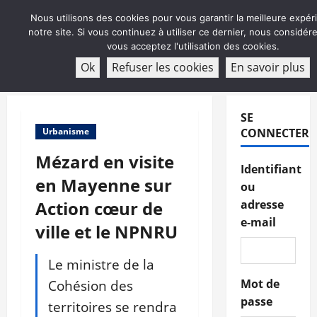
Aller
Nous utilisons des cookies pour vous garantir la meilleure expér
au
notre site. Si vous continuez à utiliser ce dernier, nous considé
contenu
vous acceptez l'utilisation des cookies.
ABONNEMENT
Ok
Refuser les cookies
En savoir plus
Menu
principal
SE
Urbanisme
CONNECTER
Mézard en visite
Identifiant
en Mayenne sur
ou
Action cœur de
adresse
e-mail
ville et le NPNRU
Le ministre de la
Cohésion des
Mot de
passe
territoires se rendra