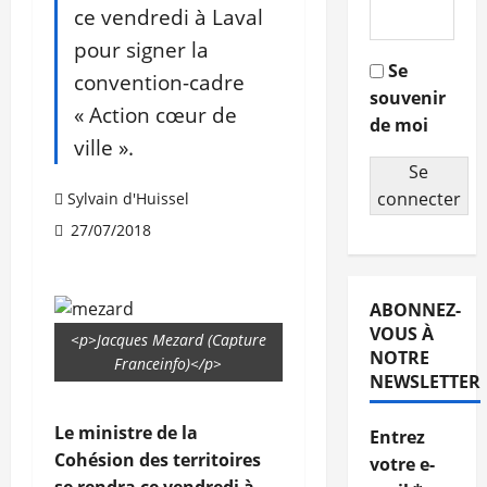
ce vendredi à Laval
pour signer la
Se
convention-cadre
souvenir
« Action cœur de
de moi
ville ».
Se
connecter
Sylvain d'Huissel
27/07/2018
ABONNEZ-
VOUS À
<p>Jacques Mezard (Capture
NOTRE
Franceinfo)</p>
NEWSLETTER
Le ministre de la
Entrez
Cohésion des territoires
votre e-