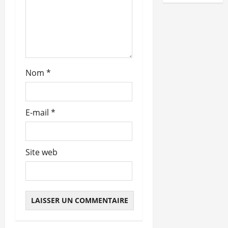
t
i
c
Nom
*
l
e
E-mail
*
Site web