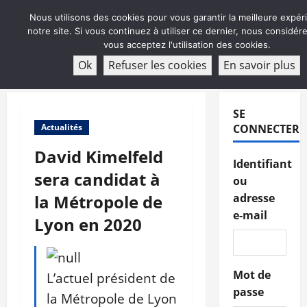
Aller
Nous utilisons des cookies pour vous garantir la meilleure expér
au
notre site. Si vous continuez à utiliser ce dernier, nous considé
contenu
vous acceptez l'utilisation des cookies.
ABONNEMENT
Ok
Refuser les cookies
En savoir plus
Menu
principal
SE
Actualités
CONNECTER
David Kimelfeld
Identifiant
sera candidat à
ou
la Métropole de
adresse
e-mail
Lyon en 2020
Mot de
L’actuel président de
passe
la Métropole de Lyon