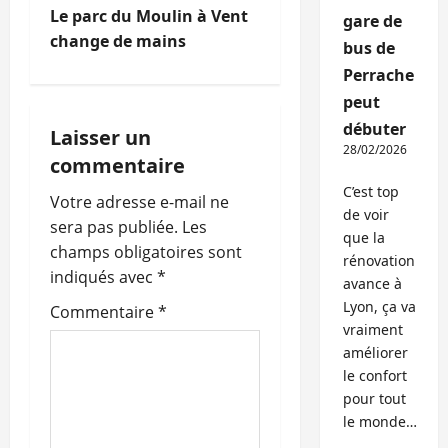
i
Le parc du Moulin à Vent
gare de
change de mains
bus de
g
Perrache
a
peut
débuter
Laisser un
t
28/02/2026
commentaire
i
C’est top
Votre adresse e-mail ne
de voir
o
sera pas publiée.
Les
que la
champs obligatoires sont
rénovation
n
indiqués avec
*
avance à
Lyon, ça va
d
Commentaire
*
vraiment
’
améliorer
le confort
a
pour tout
le monde…
r