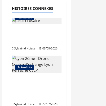
HISTOIRES CONNEXES
Actualités
Le « secteur Jaricot »
du Jardin du Rosaire
rouvre au public
Sylvain d'Huissel
03/08/2026
Actualités
Les travaux de
rénovation des
trémies de Perrache
débutent ce mardi
Sylvain d'Huissel
27/07/2026