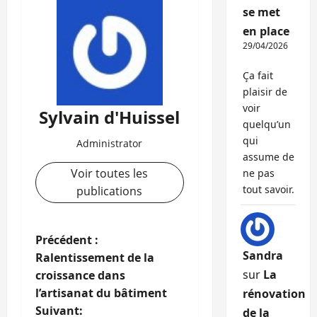
se met
en place
29/04/2026
Ça fait
plaisir de
voir
Sylvain d'Huissel
quelqu’un
qui
Administrator
assume de
Voir toutes les
ne pas
tout savoir.
publications
N
Précédent :
Sandra
Ralentissement de la
a
sur
La
croissance dans
l’artisanat du bâtiment
rénovation
v
Suivant:
de la