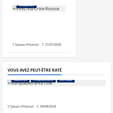
Actualités
Une nouvelle
résidence en nue-
propriété à la Croix-
Rousse
Sylvain d'Huissel
21/07/2026
VOUS AVEZ PEUT-ÊTRE RATÉ
Abonnés
Financement
Les taux
La production de crédit retrouve ses
niveaux d’octobre
Sylvain d'Huissel
06/08/2026
Abonnés
Financement
L'avis des courtiers