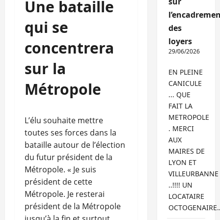
sur
Une bataille
l’encadremen
qui se
des
loyers
concentrera
29/06/2026
sur la
EN PLEINE
CANICULE
Métropole
... QUE
FAIT LA
METROPOLE
L’élu souhaite mettre
. MERCI
toutes ses forces dans la
AUX
bataille autour de l’élection
MAIRES DE
du futur président de la
LYON ET
Métropole. « Je suis
VILLEURBANNE
président de cette
..!!!! UN
Métropole. Je resterai
LOCATAIRE
président de la Métropole
OCTOGENAIRE
jusqu’à la fin et surtout