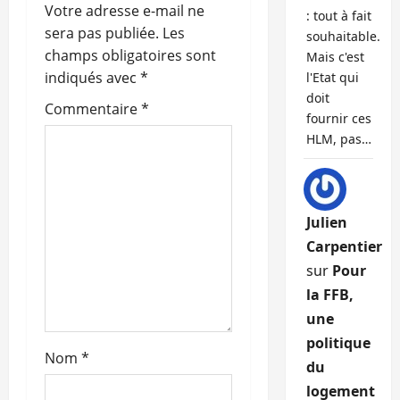
o
Votre adresse e-mail ne
: tout à fait
sera pas publiée.
Les
souhaitable.
n
champs obligatoires sont
Mais c'est
indiqués avec
*
l'Etat qui
d
doit
Commentaire
*
fournir ces
’
HLM, pas…
a
r
Julien
t
Carpentier
sur
Pour
i
la FFB,
c
une
politique
l
Nom
*
du
e
logement