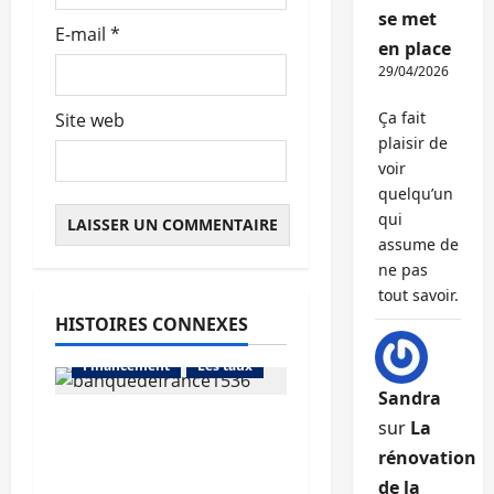
se met
E-mail
*
en place
29/04/2026
Ça fait
Site web
plaisir de
voir
quelqu’un
qui
assume de
ne pas
tout savoir.
HISTOIRES CONNEXES
Abonnés
Financement
Les taux
Sandra
La production de crédit
sur
La
retrouve ses niveaux
Abonnés
rénovation
d’octobre
Financement
de la