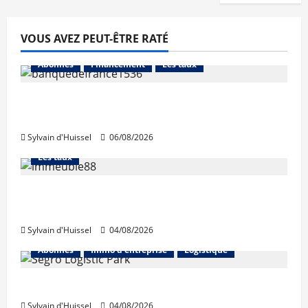
VOUS AVEZ PEUT-ÊTRE RATÉ
Abonnés
Financement
Les taux
La production de crédit retrouve ses
niveaux d’octobre
Sylvain d'Huissel
06/08/2026
Abonnés
Financement
L'avis des courtiers
Les taux
Les taux stables en août, après une
hausse en juillet
Sylvain d'Huissel
04/08/2026
Abonnés
Immo d'entreprise
Logistique
Prologis acquiert Segro
Sylvain d'Huissel
04/08/2026