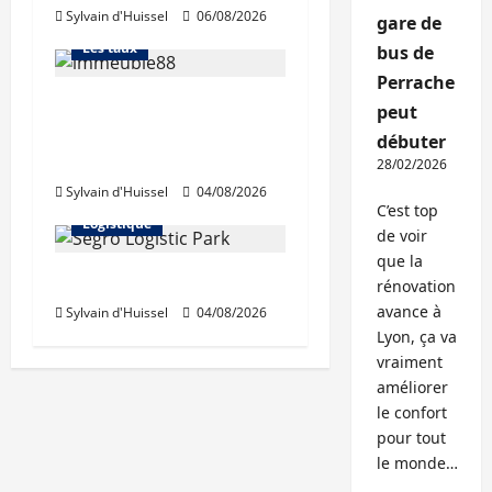
Sylvain d'Huissel
06/08/2026
L'avis des courtiers
gare de
Les taux
bus de
Perrache
Les taux stables en
peut
août, après une
débuter
hausse en juillet
Abonnés
28/02/2026
Sylvain d'Huissel
04/08/2026
Immo d'entreprise
C’est top
Logistique
de voir
que la
Prologis acquiert Segro
rénovation
avance à
Sylvain d'Huissel
04/08/2026
Lyon, ça va
vraiment
améliorer
le confort
pour tout
le monde…