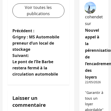
Voir toutes les
publications
cohendet
sur
N
Nouvel
Précédent :
Grigny : MS Automobile
appel à
a
preneur d’un local de
la
stockage
pérennisatio
v
Suivant:
de
i
Le pont de l’île Barbe
l’encadremen
restera fermé à la
des
g
circulation automobile
loyers
a
22/05/2026
t
"Garantir à
Laisser un
tous un
i
commentaire
loyer
abordable"