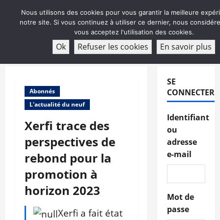
Aller
Nous utilisons des cookies pour vous garantir la meilleure expér
au
notre site. Si vous continuez à utiliser ce dernier, nous considé
contenu
vous acceptez l'utilisation des cookies.
ABONNEMENT
Ok
Refuser les cookies
En savoir plus
Menu
principal
SE
Abonnés
CONNECTER
L'actualité du neuf
Identifiant
Xerfi trace des
ou
perspectives de
adresse
e-mail
rebond pour la
promotion à
horizon 2023
Mot de
passe
Xerfi a fait état