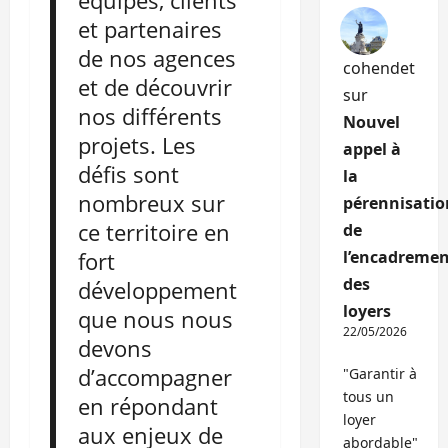
équipes, clients
et partenaires
de nos agences
cohendet
et de découvrir
sur
nos différents
Nouvel
projets. Les
appel à
défis sont
la
nombreux sur
pérennisatio
ce territoire en
de
fort
l’encadremen
des
développement
loyers
que nous nous
22/05/2026
devons
d’accompagner
"Garantir à
tous un
en répondant
loyer
aux enjeux de
abordable"