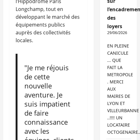
sur
l’Hippodrome Paris
Longchamp, tout en
l’encadremen
développant le marché des
des
équipements publics
loyers
auprès des collectivités
29/06/2026
locales.
EN PLEINE
CANICULE
... QUE
"Je me réjouis
FAIT LA
METROPOLE
de cette
. MERCI
nouvelle
AUX
aventure. Je
MAIRES DE
suis impatient
LYON ET
VILLEURBANNE
de faire
..!!!! UN
connaissance
LOCATAIRE
avec les
OCTOGENAIRE