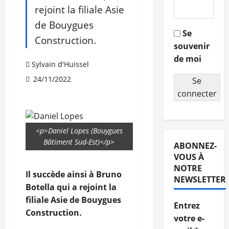
rejoint la filiale Asie
de Bouygues
Se
Construction.
souvenir
de moi
Sylvain d'Huissel
24/11/2022
Se
connecter
<p>Daniel Lopes (Bouygues
Bâtiment Sud-Est)</p>
ABONNEZ-
VOUS À
NOTRE
Il succède ainsi à Bruno
NEWSLETTER
Botella qui a rejoint la
filiale Asie de Bouygues
Entrez
Construction.
votre e-