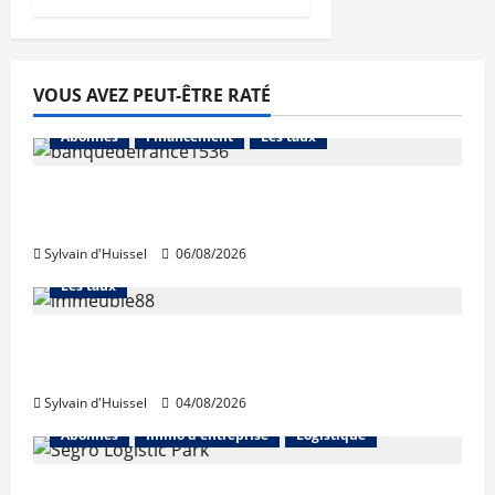
VOUS AVEZ PEUT-ÊTRE RATÉ
Abonnés
Financement
Les taux
La production de crédit retrouve ses
niveaux d’octobre
Sylvain d'Huissel
06/08/2026
Abonnés
Financement
L'avis des courtiers
Les taux
Les taux stables en août, après une
hausse en juillet
Sylvain d'Huissel
04/08/2026
Abonnés
Immo d'entreprise
Logistique
Prologis acquiert Segro