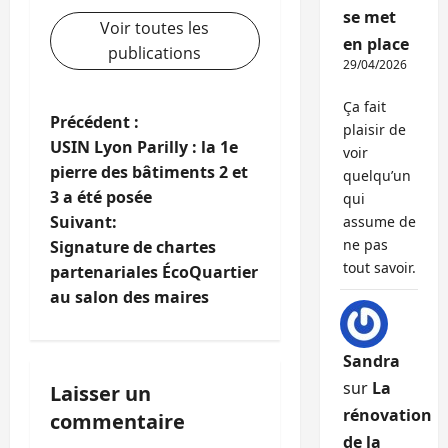
se met
Voir toutes les
en place
publications
29/04/2026
Ça fait
N
Précédent :
plaisir de
USIN Lyon Parilly : la 1e
voir
a
pierre des bâtiments 2 et
quelqu’un
3 a été posée
qui
v
Suivant:
assume de
i
ne pas
Signature de chartes
tout savoir.
partenariales ÉcoQuartier
g
au salon des maires
a
Sandra
t
sur
La
Laisser un
i
rénovation
commentaire
de la