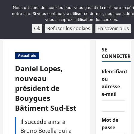
Aller
Nous utilisons des cookies pour vous garantir la meilleure expér
au
notre site. Si vous continuez à utiliser ce dernier, nous considé
contenu
vous acceptez l'utilisation des cookies.
ABONNEMENT
Ok
Refuser les cookies
En savoir plus
Menu
principal
SE
Actualités
CONNECTER
Daniel Lopes,
Identifiant
nouveau
ou
président de
adresse
e-mail
Bouygues
Bâtiment Sud-Est
Mot de
Il succède ainsi à
passe
Bruno Botella qui a