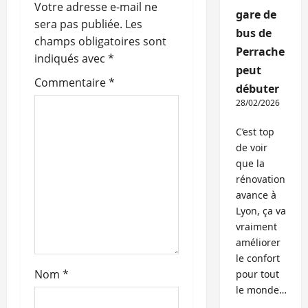
o
Votre adresse e-mail ne
gare de
sera pas publiée.
Les
bus de
n
champs obligatoires sont
Perrache
indiqués avec
*
d
peut
Commentaire
*
débuter
’
28/02/2026
a
C’est top
de voir
r
que la
t
rénovation
avance à
i
Lyon, ça va
vraiment
c
améliorer
le confort
l
Nom
*
pour tout
le monde…
e