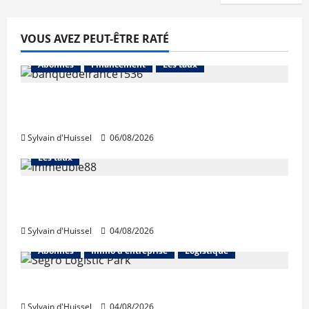
VOUS AVEZ PEUT-ÊTRE RATÉ
Abonnés
Financement
Les taux
La production de crédit retrouve ses
niveaux d’octobre
Sylvain d'Huissel
06/08/2026
Abonnés
Financement
L'avis des courtiers
Les taux
Les taux stables en août, après une
hausse en juillet
Sylvain d'Huissel
04/08/2026
Abonnés
Immo d'entreprise
Logistique
Prologis acquiert Segro
Sylvain d'Huissel
04/08/2026