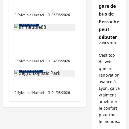
gare de
d’octobre
Financement
bus de
Sylvain d'Huissel
06/08/2026
L'avis des courtiers
Perrache
Les taux
peut
débuter
Les taux stables en
28/02/2026
août, après une
hausse en juillet
Abonnés
C’est top
Sylvain d'Huissel
04/08/2026
Immo d'entreprise
de voir
que la
Logistique
rénovation
avance à
Prologis acquiert Segro
Lyon, ça va
Sylvain d'Huissel
04/08/2026
vraiment
améliorer
le confort
pour tout
le monde…