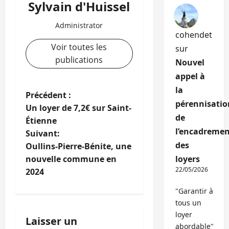
Sylvain d'Huissel
Administrator
cohendet
Voir toutes les
sur
publications
Nouvel
appel à
la
N
Précédent :
pérennisatio
Un loyer de 7,2€ sur Saint-
a
de
Étienne
l’encadremen
Suivant:
v
des
Oullins-Pierre-Bénite, une
i
nouvelle commune en
loyers
22/05/2026
2024
g
"Garantir à
a
tous un
loyer
Laisser un
t
abordable"