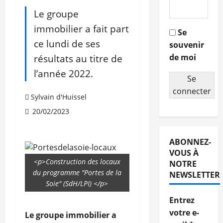
Le groupe
immobilier a fait part
Se
ce lundi de ses
souvenir
résultats au titre de
de moi
l’année 2022.
Se
connecter
Sylvain d'Huissel
20/02/2023
ABONNEZ-
VOUS À
<p>Construction des locaux
NOTRE
du programme "Portes de la
NEWSLETTER
Soie" (SdH/LPI) </p>
Entrez
votre e-
Le groupe immobilier a