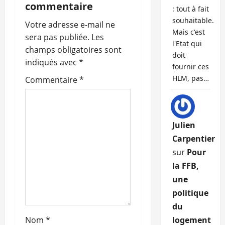
commentaire
: tout à fait
i
souhaitable.
Votre adresse e-mail ne
Mais c'est
o
sera pas publiée.
Les
l'Etat qui
champs obligatoires sont
doit
n
indiqués avec
*
fournir ces
d
HLM, pas…
Commentaire
*
’
a
Julien
Carpentier
r
sur
Pour
t
la FFB,
une
i
politique
c
du
Nom
*
logement