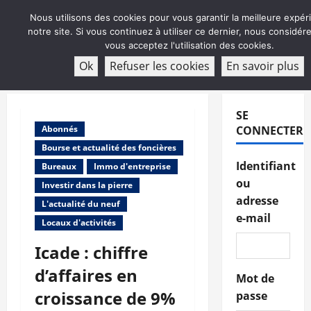
Aller
Nous utilisons des cookies pour vous garantir la meilleure expér
au
notre site. Si vous continuez à utiliser ce dernier, nous considé
contenu
vous acceptez l'utilisation des cookies.
ABONNEMENT
Ok
Refuser les cookies
En savoir plus
Menu
principal
SE
Abonnés
CONNECTER
Bourse et actualité des foncières
Identifiant
Bureaux
Immo d'entreprise
ou
Investir dans la pierre
adresse
L'actualité du neuf
e-mail
Locaux d'activités
Icade : chiffre
d’affaires en
Mot de
croissance de 9%
passe