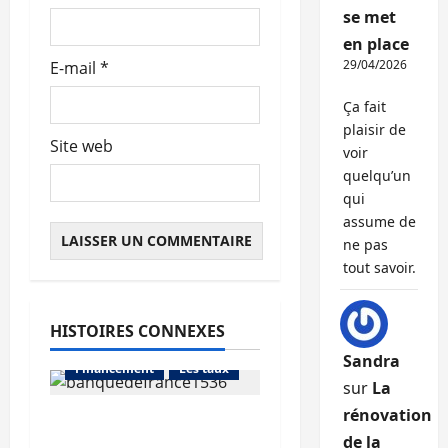
l
se met
e
en place
29/04/2026
E-mail
*
Ça fait
plaisir de
Site web
voir
quelqu’un
qui
assume de
ne pas
tout savoir.
HISTOIRES CONNEXES
Abonnés
Sandra
Financement
Les taux
sur
La
rénovation
La production de crédit
de la
retrouve ses niveaux
Abonnés