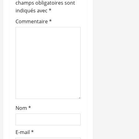
champs obligatoires sont
d
indiqués avec
*
’
Commentaire
*
a
r
t
i
c
l
Nom
*
e
E-mail
*