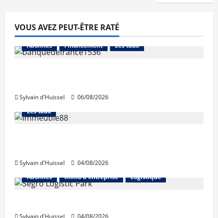
VOUS AVEZ PEUT-ÊTRE RATÉ
Abonnés
Financement
Les taux
La production de crédit retrouve ses
niveaux d’octobre
Sylvain d'Huissel
06/08/2026
Abonnés
Financement
L'avis des courtiers
Les taux
Les taux stables en août, après une
hausse en juillet
Sylvain d'Huissel
04/08/2026
Abonnés
Immo d'entreprise
Logistique
Prologis acquiert Segro
Sylvain d'Huissel
04/08/2026