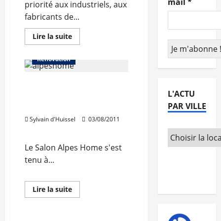
mail
*
priorité aux industriels, aux
fabricants de...
En
Lire la suite
savoir
Actualités
Décorer
plus
sur
Rénovation
Synergiebat
les
6
Alpes Home, un salon
et
7
L'ACTU
dédié à la décoration de
février
à
PAR VILLE
Montagne
Eurexpo:
les
Sylvain d'Huissel
03/08/2011
enseignes
s’engagent
pour
la
Le Salon Alpes Home s'est
qualité
tenu à...
du
bâtiment
En
Lire la suite
savoir
Décorer
Rénovation
plus
sur
Alpes