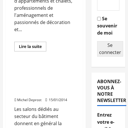
d'appartements et chalets,
professionnels de
l'aménagement et
Se
passionnés de décoration
souvenir
et...
de moi
Abonnés
Architecture
Se
Décorer
Rénovation
En
Lire la suite
savoir
connecter
Travaux
plus
sur
Alpes
Homes,
Synergiebat les 6 et 7
salon
février à Eurexpo: les
de
l’aménagement
enseignes s’engagent
ABONNEZ-
et
pour la qualité du
de
VOUS À
la
bâtiment
NOTRE
décoration
en
NEWSLETTER
Michel Deprost
15/01/2014
montagne
Les salons dédiés au
Entrez
secteur du bâtiment
votre e-
donnent en général la