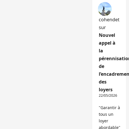
cohendet
sur
Nouvel
appel à
la
pérennisatio
de
l’encadremen
des
loyers
22/05/2026
"Garantir à
tous un
loyer
abordable"