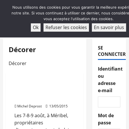
Aller
Nous utilisons des cookies pour vous garantir la meilleure expér
au
notre site. Si vous continuez à utiliser ce dernier, nous considé
contenu
vous acceptez l'utilisation des cookies.
ABONNEMENT
Ok
Refuser les cookies
En savoir plus
Menu
principal
Décorer
SE
Actualités
CONNECTER
Auvergne-Rhône-Alpes
Décorer
Décorer
Rénovation
Identifiant
Travaux
ou
adresse
Alpes Homes, salon de
e-mail
l’aménagement et de la
décoration en montagne
Michel Deprost
13/05/2015
Les 7-8-9 août, à Méribel,
Mot de
propriétaires
passe