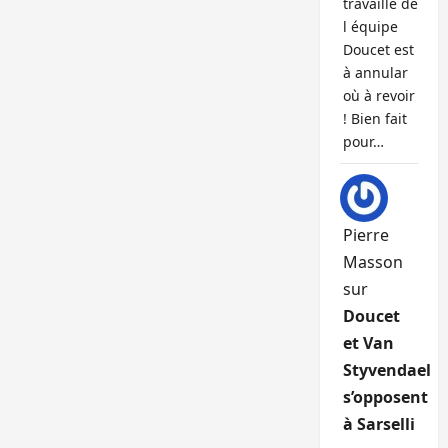
travaille de
l équipe
Doucet est
à annular
où à revoir
! Bien fait
pour…
Pierre
Masson
sur
Doucet
et Van
Styvendael
s’opposent
à Sarselli