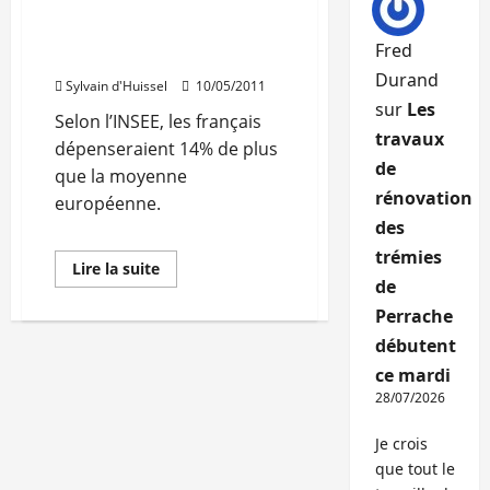
Home,
Les français dépensent
un
plus que les européens
salon
Fred
dédié
pour l’habitat
à
Durand
la
Sylvain d'Huissel
10/05/2011
décoration
sur
Les
de
Selon l’INSEE, les français
Montagne
travaux
dépenseraient 14% de plus
de
que la moyenne
rénovation
européenne.
des
trémies
En
Lire la suite
savoir
de
plus
sur
Perrache
Les
français
débutent
dépensent
ce mardi
plus
que
28/07/2026
les
européens
pour
Je crois
l’habitat
que tout le