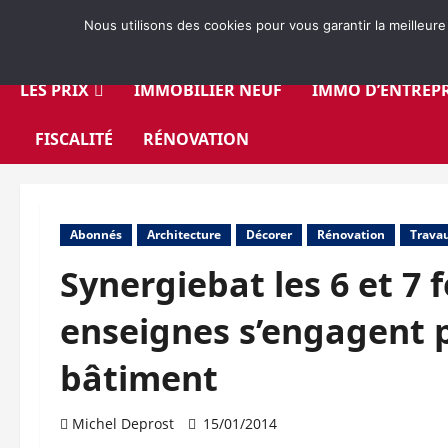
Aller
Nous utilisons des cookies pour vous garantir la meilleure
au
contenu
LES PRIX
IMMOBILIER NEUF
IMMO D’ENTREPR
FISCALITÉ
RÉNOVATION
Abonnés
Architecture
Décorer
Rénovation
Trava
Synergiebat les 6 et 7 f
enseignes s’engagent p
bâtiment
Michel Deprost
15/01/2014