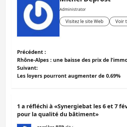
Administrator
Visitez le site Web
Voir 
N
Précédent :
Rhône-Alpes : une baisse des prix de l’immo
a
Suivant:
v
Les loyers pourront augmenter de 0.69%
i
g
1 a réfléchi à «
Synergiebat les 6 et 7 f
a
pour la qualité du bâtiment
»
t