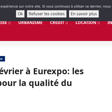
 expérience sur notre site. Si vous continuez à utiliser ce dernier, nous
Ok
Refuser les cookies
En savoir plus
ISE
URBANISME
CRÉDIT
LOCATION
I
ux
évrier à Eurexpo: les
our la qualité du