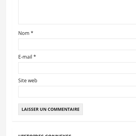
d
’
a
Nom
*
r
t
E-mail
*
i
c
Site web
l
e