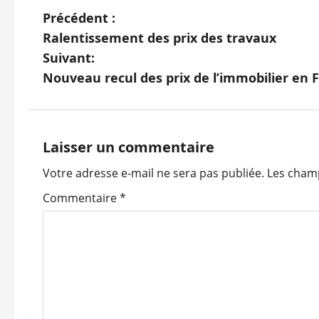
N
Précédent :
Ralentissement des prix des travaux
a
Suivant:
v
Nouveau recul des prix de l’immobilier en 
i
g
Laisser un commentaire
a
Votre adresse e-mail ne sera pas publiée.
Les champ
t
Commentaire
*
i
o
n