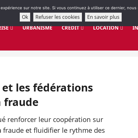
 expérience sur notre site. Si vous continuez à utiliser ce dernier, nous
Ok
Refuser les cookies
En savoir plus
ISE
URBANISME
CRÉDIT
LOCATION
I
et les fédérations
a fraude
ué renforcer leur coopération sur
fraude et fluidifier le rythme des