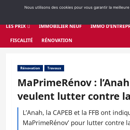
Aller
Nous utilisons des cookies pour vous garantir la meilleure
au
contenu
LES PRIX
IMMOBILIER NEUF
IMMO D’ENTREPR
FISCALITÉ
RÉNOVATION
Rénovation
Travaux
MaPrimeRénov : l’Anah 
veulent lutter contre l
L’Anah, la CAPEB et la FFB ont indiq
MaPrimeRénov’ pour lutter contre la 