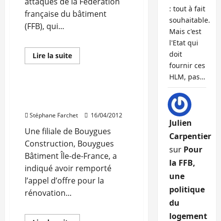
attaques de la Fédération
: tout à fait
française du bâtiment
souhaitable.
(FFB), qui...
Mais c'est
l'Etat qui
doit
En
Lire la suite
savoir
fournir ces
Rénovation
plus
sur
HLM, pas…
Les
Autoentrepreneurs
Le Ritz va être rénové par
répondent
Bouygues
à
la
Stéphane Farchet
16/04/2012
FFB
Julien
Une filiale de Bouygues
Carpentier
Construction, Bouygues
sur
Pour
Bâtiment Île-de-France, a
la FFB,
indiqué avoir remporté
une
l’appel d’offre pour la
politique
rénovation...
du
logement