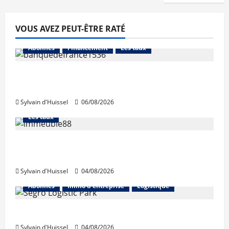
VOUS AVEZ PEUT-ÊTRE RATÉ
Abonnés
Financement
Les taux
La production de crédit retrouve ses
niveaux d’octobre
Sylvain d'Huissel
06/08/2026
Abonnés
Financement
L'avis des courtiers
Les taux
Les taux stables en août, après une
hausse en juillet
Sylvain d'Huissel
04/08/2026
Abonnés
Immo d'entreprise
Logistique
Prologis acquiert Segro
Sylvain d'Huissel
04/08/2026