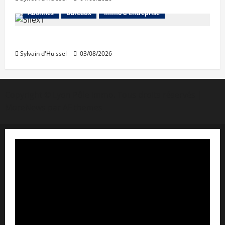
Abonnés
Bureaux
Immo d'entreprise
IWG acquiert Wojo
Sylvain d'Huissel
03/08/2026
Copyright © Lyon Pôle Immo. Tous droits réservés
|
MoreNews
par AF themes