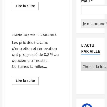
mail
*
En
Lire la suite
savoir
Rénovation
plus
sur
La
TVA
L’indice IPEA en légère
à
hausse
5.5%
pour
Michel Deprost
25/09/2013
la
rénovation
Les prix des travaux
thermique
L'ACTU
votée
d’entretien et rénovation
à
PAR VILLE
l’Assemblée
ont progressé de 0,2 % au
deuxième trimestre.
Certaines familles...
Immobilier durable
En
Lire la suite
savoir
Rénovation
plus
sur
L’indice
IPEA
La TVA sur l’isolation
en
thermique passe à 5%
légère