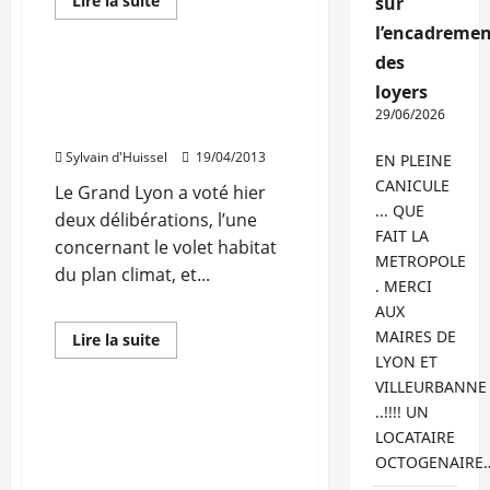
Lire la suite
sur
savoir
Rénovation
plus
l’encadremen
sur
40.000
des
emplois
Grand Lyon : des aides
loyers
menacés
plus larges pour les
dans
29/06/2026
l’artisanat
travaux
du
bâtiment
Sylvain d'Huissel
19/04/2013
EN PLEINE
CANICULE
Le Grand Lyon a voté hier
... QUE
deux délibérations, l’une
FAIT LA
concernant le volet habitat
METROPOLE
du plan climat, et...
. MERCI
AUX
MAIRES DE
En
Lire la suite
savoir
LYON ET
Rénovation
Travaux
plus
sur
VILLEURBANNE
Grand
..!!!! UN
Lyon
L’IPEA en hausse de 0.3%
:
LOCATAIRE
au deuxième trimestre
des
aides
OCTOGENAIRE
2012
plus