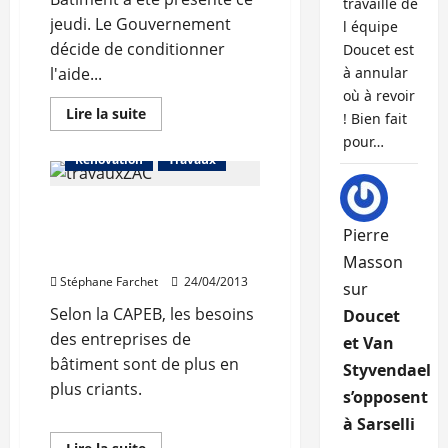
travaille de
jeudi. Le Gouvernement
l équipe
décide de conditionner
Doucet est
l'aide...
à annular
où à revoir
En
Lire la suite
! Bien fait
savoir
plus
pour…
sur
Rénovation
Travaux
Rénovation
énergétique
de
40.000 emplois menacés
l’habitat
:
dans l’artisanat du
Pierre
le
Gouvernement
bâtiment
Masson
annonce
l’éco-
Stéphane Farchet
24/04/2013
sur
conditionnalité
des
Selon la CAPEB, les besoins
Doucet
aides
publiques
des entreprises de
et Van
bâtiment sont de plus en
Styvendael
plus criants.
s’opposent
à Sarselli
Logement social
En