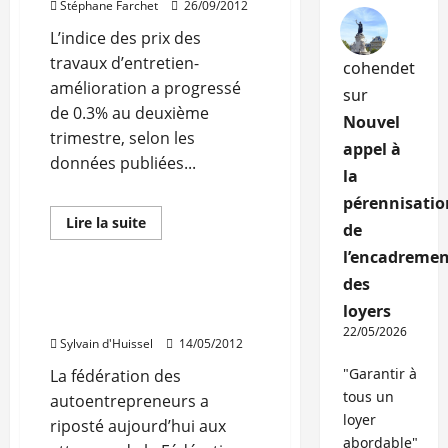
larges
Stéphane Farchet
26/09/2012
pour
les
L’indice des prix des
travaux
travaux d’entretien-
cohendet
amélioration a progressé
sur
de 0.3% au deuxième
Nouvel
trimestre, selon les
appel à
données publiées...
la
pérennisatio
Fiscalité
Rénovation
En
Lire la suite
de
savoir
Travaux
plus
l’encadremen
sur
L’IPEA
des
en
Les Autoentrepreneurs
hausse
loyers
répondent à la FFB
de
22/05/2026
0.3%
Sylvain d'Huissel
14/05/2012
au
deuxième
"Garantir à
La fédération des
trimestre
2012
tous un
autoentrepreneurs a
loyer
riposté aujourd’hui aux
abordable"