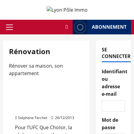
Aller
au
contenu
ABONNEMENT
Menu
principal
Rénovation
SE
CONNECTER
Rénover sa maison, son
Identifiant
appartement
ou
Rénovation
Travaux
adresse
e-mail
Des obligations de la RT
2012 pointées du doigt
par l’UFC
Stéphane Farchet
26/12/2013
Mot de
Pour l’UFC Que Choisir, la
passe