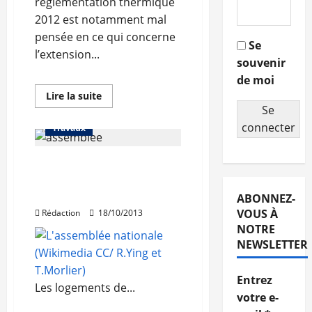
réglementation thermique
2012 est notamment mal
pensée en ce qui concerne
Se
l’extension...
souvenir
de moi
En
Lire la suite
savoir
Se
Fiscalité
Rénovation
plus
sur
connecter
Travaux
Des
obligations
de
La TVA à 5.5% pour la
la
RT
rénovation thermique
2012
pointées
votée à l’Assemblée
ABONNEZ-
du
doigt
VOUS À
Rédaction
18/10/2013
par
NOTRE
l’UFC
NEWSLETTER
Entrez
Les logements de...
votre e-