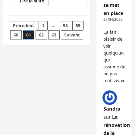
En
Lire la suite
savoir
se met
plus
en place
sur
Le
29/04/2026
Ritz
Pagination
Précédent
1
…
58
59
va
être
Ça fait
rénové
60
61
62
63
Suivant
des
par
plaisir de
Bouygues
voir
publications
quelqu’un
qui
assume de
ne pas
tout savoir.
Sandra
sur
La
rénovation
de la