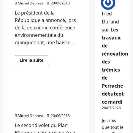
hausse
Michel Deprost
20/09/2013
Le président de la
Fred
République a annoncé, lors
Durand
de la deuxième conférence
sur
Les
environnementale du
travaux
quinquennat, une baisse...
de
rénovation
Actualités
Rénovation
En
Lire la suite
des
savoir
Travaux
plus
trémies
sur
La
de
TVA
Rénovation énergétique
sur
Perrache
de l’habitat : le
l’isolation
thermique
débutent
Gouvernement annonce
passe
l’éco-conditionnalité des
à
ce mardi
5%
aides publiques
28/07/2026
Michel Deprost
20/06/2013
Je crois
Le second volet du Plan
que tout le
Bâtiment a été présenté ce