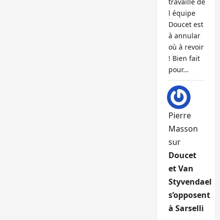
travaille de
l équipe
Doucet est
à annular
où à revoir
! Bien fait
pour…
Pierre
Masson
sur
Doucet
et Van
Styvendael
s’opposent
à Sarselli