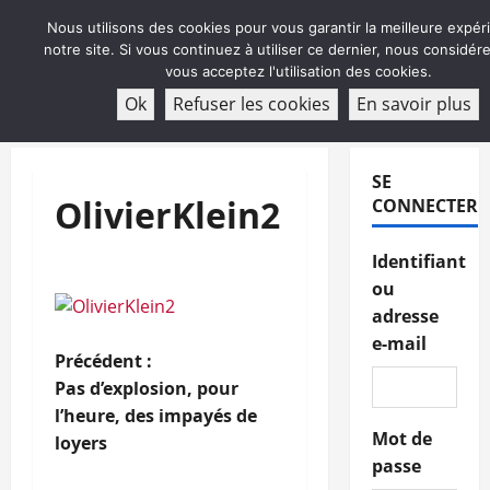
Aller
Nous utilisons des cookies pour vous garantir la meilleure expér
au
notre site. Si vous continuez à utiliser ce dernier, nous considé
contenu
vous acceptez l'utilisation des cookies.
ABONNEMENT
Ok
Refuser les cookies
En savoir plus
Menu
principal
SE
OlivierKlein2
CONNECTER
Identifiant
ou
adresse
e-mail
N
Précédent :
Pas d’explosion, pour
a
l’heure, des impayés de
Mot de
loyers
v
passe