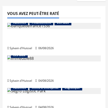
VOUS AVEZ PEUT-ÊTRE RATÉ
Abonnés
Financement
Les taux
La production de crédit retrouve ses
niveaux d’octobre
Sylvain d'Huissel
06/08/2026
Abonnés
Financement
L'avis des courtiers
Les taux
Les taux stables en août, après une
hausse en juillet
Sylvain d'Huissel
04/08/2026
Abonnés
Immo d'entreprise
Logistique
Prologis acquiert Segro
Sylvain d'Huissel
04/08/2026