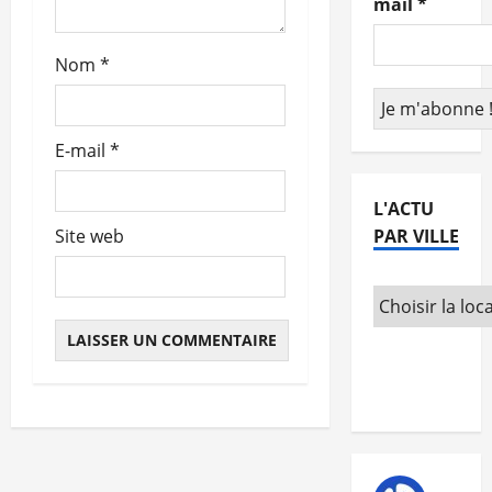
mail
*
t
Nom
*
i
c
E-mail
*
l
e
L'ACTU
PAR VILLE
Site web