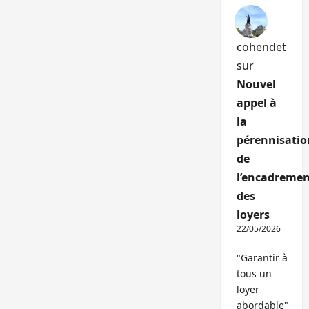
cohendet
sur
Nouvel
appel à
la
pérennisatio
de
l’encadremen
des
loyers
22/05/2026
"Garantir à
tous un
loyer
abordable"