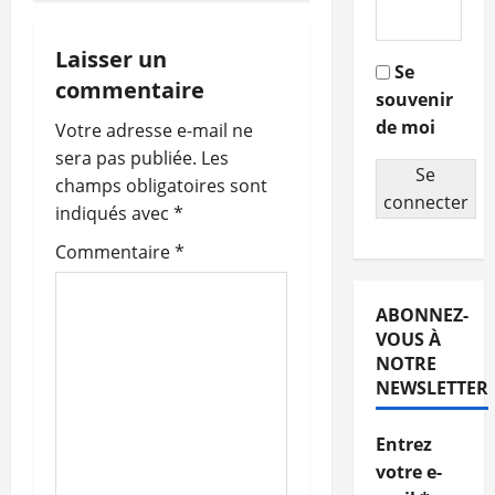
i
g
Laisser un
Se
commentaire
souvenir
a
de moi
Votre adresse e-mail ne
t
sera pas publiée.
Les
Se
champs obligatoires sont
i
connecter
indiqués avec
*
o
Commentaire
*
n
ABONNEZ-
d
VOUS À
NOTRE
’
NEWSLETTER
a
Entrez
r
votre e-