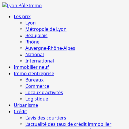
Aller
au
Menu
Les prix
contenu
principal
Lyon
Métropole de Lyon
Beaujolais
Rhône
Auvergne-Rhône-Alpes
National
International
Immobilier neuf
Immo d’entreprise
Bureaux
Commerce
Locaux d’activités
Logistique
Urbanisme
Crédit
L’avis des courtiers
L’actualité des taux de crédit immobilier