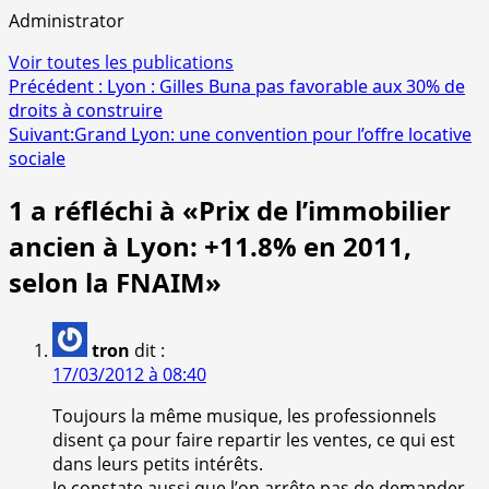
Administrator
Voir toutes les publications
Navigation
Précédent :
Lyon : Gilles Buna pas favorable aux 30% de
droits à construire
d’article
Suivant:
Grand Lyon: une convention pour l’offre locative
sociale
1 a réfléchi à «
Prix de l’immobilier
ancien à Lyon: +11.8% en 2011,
selon la FNAIM
»
tron
dit :
17/03/2012 à 08:40
Toujours la même musique, les professionnels
disent ça pour faire repartir les ventes, ce qui est
dans leurs petits intérêts.
Je constate aussi que l’on arrête pas de demander