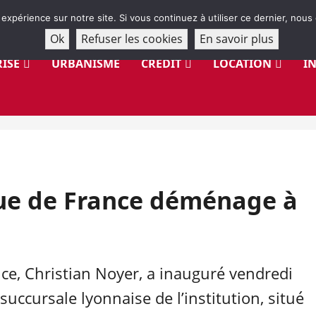
 expérience sur notre site. Si vous continuez à utiliser ce dernier, nous
Ok
Refuser les cookies
En savoir plus
ISE
URBANISME
CRÉDIT
LOCATION
I
que de France déménage à
ce, Christian Noyer, a inauguré vendredi
succursale lyonnaise de l’institution, situé