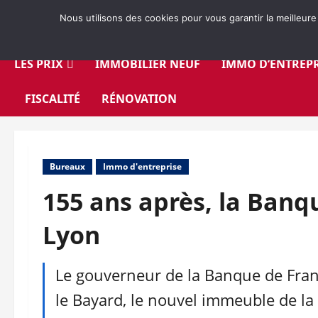
Aller
Nous utilisons des cookies pour vous garantir la meilleure
au
contenu
LES PRIX
IMMOBILIER NEUF
IMMO D’ENTREPR
FISCALITÉ
RÉNOVATION
Bureaux
Immo d'entreprise
155 ans après, la Ban
Lyon
Le gouverneur de la Banque de Fran
le Bayard, le nouvel immeuble de la 