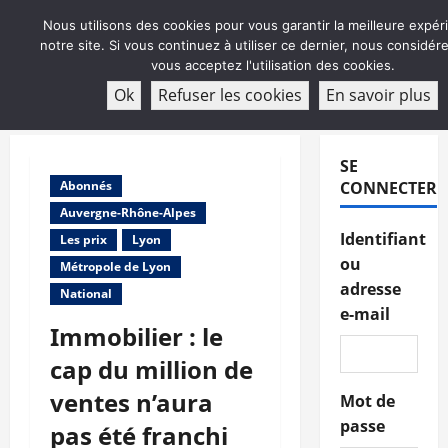
Aller
Nous utilisons des cookies pour vous garantir la meilleure expér
au
notre site. Si vous continuez à utiliser ce dernier, nous considé
contenu
vous acceptez l'utilisation des cookies.
ABONNEMENT
Ok
Refuser les cookies
En savoir plus
Menu
principal
SE
Abonnés
CONNECTER
Auvergne-Rhône-Alpes
Identifiant
Les prix
Lyon
ou
Métropole de Lyon
adresse
National
e-mail
Immobilier : le
cap du million de
ventes n’aura
Mot de
passe
pas été franchi