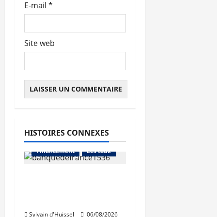
E-mail
*
e
Site web
HISTOIRES CONNEXES
Abonnés
Financement
Les taux
La production de crédit
retrouve ses niveaux
Abonnés
d’octobre
Financement
Sylvain d'Huissel
06/08/2026
L'avis des courtiers