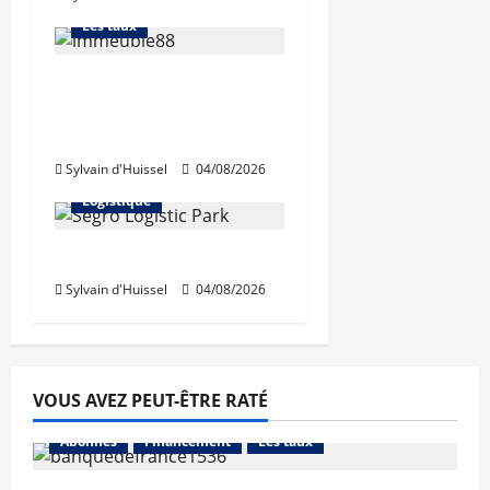
Les taux
Les taux stables en
août, après une
hausse en juillet
Abonnés
Sylvain d'Huissel
04/08/2026
Immo d'entreprise
Logistique
Prologis acquiert Segro
Sylvain d'Huissel
04/08/2026
VOUS AVEZ PEUT-ÊTRE RATÉ
Abonnés
Financement
Les taux