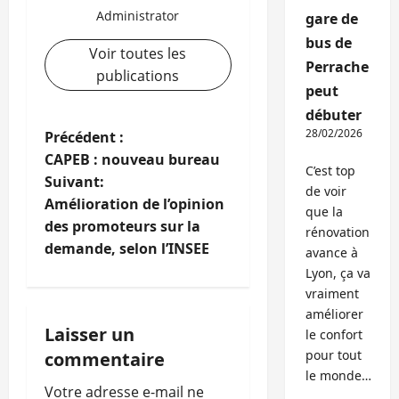
Administrator
gare de
bus de
Voir toutes les
Perrache
publications
peut
débuter
N
28/02/2026
Précédent :
CAPEB : nouveau bureau
C’est top
a
Suivant:
de voir
Amélioration de l’opinion
v
que la
des promoteurs sur la
rénovation
i
demande, selon l’INSEE
avance à
Lyon, ça va
g
vraiment
améliorer
a
Laisser un
le confort
pour tout
commentaire
t
le monde…
Votre adresse e-mail ne