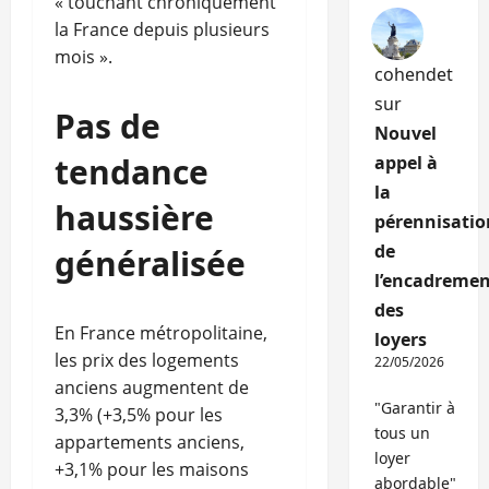
« touchant chroniquement
la France depuis plusieurs
mois ».
cohendet
sur
Pas de
Nouvel
tendance
appel à
la
haussière
pérennisatio
de
généralisée
l’encadremen
des
En France métropolitaine,
loyers
les prix des logements
22/05/2026
anciens augmentent de
"Garantir à
3,3% (+3,5% pour les
tous un
appartements anciens,
loyer
+3,1% pour les maisons
abordable"