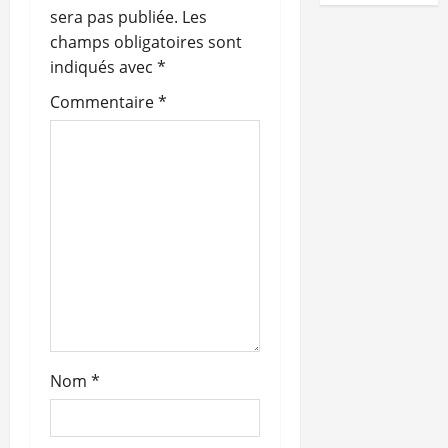
i
sera pas publiée.
Les
o
champs obligatoires sont
indiqués avec
*
n
Commentaire
*
d
’
a
r
t
i
c
Nom
*
l