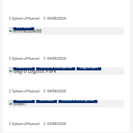
La production de crédit retrouve ses
niveaux d’octobre
Sylvain d'Huissel
06/08/2026
Abonnés
Financement
L'avis des courtiers
Les taux
Les taux stables en août, après une
hausse en juillet
Sylvain d'Huissel
04/08/2026
Abonnés
Immo d'entreprise
Logistique
Prologis acquiert Segro
Sylvain d'Huissel
04/08/2026
Abonnés
Bureaux
Immo d'entreprise
IWG acquiert Wojo
Sylvain d'Huissel
03/08/2026