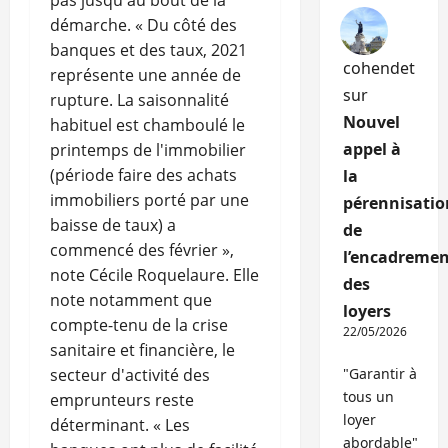
pas jusqu'au bout de la
démarche. « Du côté des
banques et des taux, 2021
cohendet
représente une année de
sur
rupture. La saisonnalité
Nouvel
habituel est chamboulé le
appel à
printemps de l'immobilier
(période faire des achats
la
immobiliers porté par une
pérennisatio
baisse de taux) a
de
commencé des février »,
l’encadremen
note Cécile Roquelaure. Elle
des
note notamment que
loyers
compte-tenu de la crise
22/05/2026
sanitaire et financière, le
secteur d'activité des
"Garantir à
tous un
emprunteurs reste
loyer
déterminant. « Les
abordable"