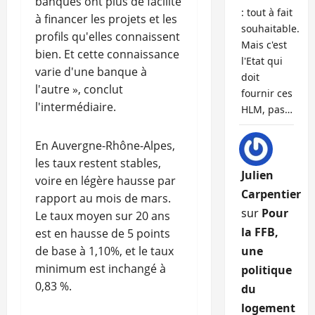
banques ont plus de facilité
: tout à fait
à financer les projets et les
souhaitable.
profils qu'elles connaissent
Mais c'est
bien. Et cette connaissance
l'Etat qui
varie d'une banque à
doit
l'autre », conclut
fournir ces
l'intermédiaire.
HLM, pas…
En Auvergne-Rhône-Alpes,
les taux restent stables,
Julien
voire en légère hausse par
Carpentier
rapport au mois de mars.
sur
Pour
Le taux moyen sur 20 ans
la FFB,
est en hausse de 5 points
de base à 1,10%, et le taux
une
minimum est inchangé à
politique
0,83 %.
du
logement