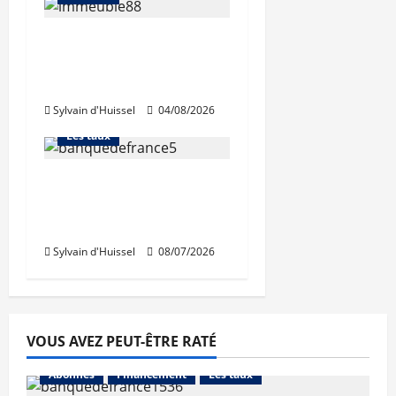
Les taux stables en
août, après une
Abonnés
hausse en juillet
Financement
Sylvain d'Huissel
04/08/2026
L'avis des courtiers
Les taux
Léger recul de la
production de crédits à
l’habitat
Sylvain d'Huissel
08/07/2026
VOUS AVEZ PEUT-ÊTRE RATÉ
Abonnés
Financement
Les taux