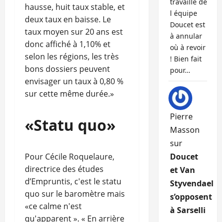
travaille de
hausse, huit taux stable, et
l équipe
deux taux en baisse. Le
Doucet est
taux moyen sur 20 ans est
à annular
donc affiché à 1,10% et
où à revoir
selon les régions, les très
! Bien fait
bons dossiers peuvent
pour…
envisager un taux à 0,80 %
sur cette même durée.»
Pierre
«Statu quo»
Masson
sur
Pour Cécile Roquelaure,
Doucet
directrice des études
et Van
d’Empruntis, c'est le statu
Styvendael
quo sur le baromètre mais
s’opposent
«ce calme n'est
à Sarselli
qu'apparent ». « En arrière