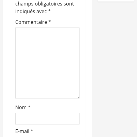
n
champs obligatoires sont
indiqués avec
*
d
Commentaire
*
’
a
r
t
i
c
l
Nom
*
e
E-mail
*