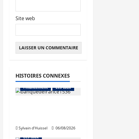
Site web
HISTOIRES CONNEXES
Abonnés
Financement
Les taux
La production de crédit
retrouve ses niveaux
Abonnés
d’octobre
Financement
Sylvain d'Huissel
06/08/2026
L'avis des courtiers
Les taux