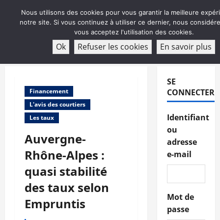
Aller
Nous utilisons des cookies pour vous garantir la meilleure expér
au
notre site. Si vous continuez à utiliser ce dernier, nous considé
contenu
vous acceptez l'utilisation des cookies.
ABONNEMENT
Ok
Refuser les cookies
En savoir plus
Menu
principal
SE
Financement
CONNECTER
L'avis des courtiers
Identifiant
Les taux
ou
Auvergne-
adresse
Rhône-Alpes :
e-mail
quasi stabilité
des taux selon
Mot de
Empruntis
passe