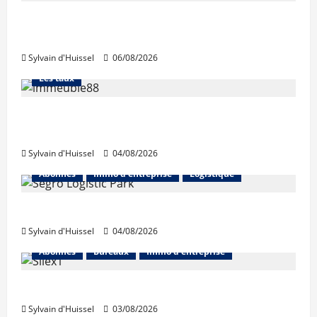
La production de crédit retrouve ses
niveaux d’octobre
Sylvain d'Huissel
06/08/2026
Abonnés
Financement
L'avis des courtiers
Les taux
Les taux stables en août, après une
hausse en juillet
Sylvain d'Huissel
04/08/2026
Abonnés
Immo d'entreprise
Logistique
Prologis acquiert Segro
Sylvain d'Huissel
04/08/2026
Abonnés
Bureaux
Immo d'entreprise
IWG acquiert Wojo
Sylvain d'Huissel
03/08/2026