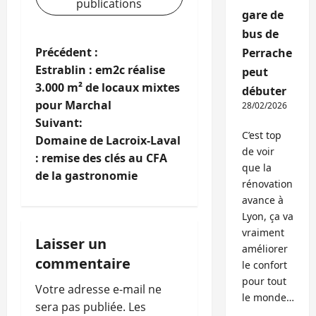
publications
gare de
bus de
N
Précédent :
Perrache
Estrablin : em2c réalise
peut
a
3.000 m² de locaux mixtes
débuter
pour Marchal
28/02/2026
v
Suivant:
C’est top
i
Domaine de Lacroix-Laval
de voir
: remise des clés au CFA
que la
g
de la gastronomie
rénovation
a
avance à
Lyon, ça va
t
vraiment
Laisser un
améliorer
i
commentaire
le confort
pour tout
o
Votre adresse e-mail ne
le monde…
sera pas publiée.
Les