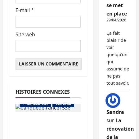
se met
E-mail
*
en place
29/04/2026
Ça fait
Site web
plaisir de
voir
quelqu’un
qui
assume de
ne pas
tout savoir.
HISTOIRES CONNEXES
Abonnés
Financement
Les taux
Sandra
La production de crédit
sur
La
retrouve ses niveaux
Abonnés
rénovation
d’octobre
Financement
de la