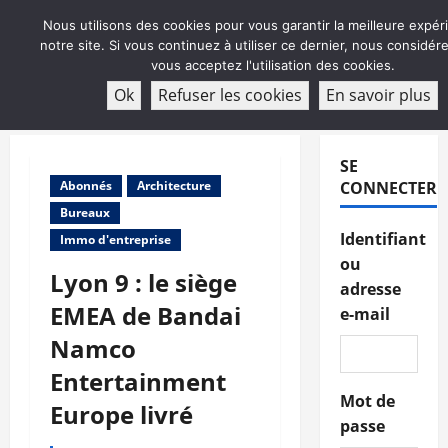
Aller
Nous utilisons des cookies pour vous garantir la meilleure expér
au
notre site. Si vous continuez à utiliser ce dernier, nous considé
contenu
vous acceptez l'utilisation des cookies.
ABONNEMENT
Ok
Refuser les cookies
En savoir plus
Menu
principal
SE
Abonnés
Architecture
CONNECTER
Bureaux
Identifiant
Immo d'entreprise
ou
Lyon 9 : le siège
adresse
EMEA de Bandai
e-mail
Namco
Entertainment
Mot de
Europe livré
passe