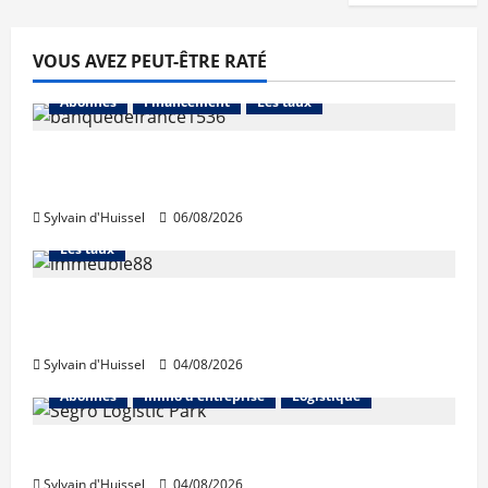
VOUS AVEZ PEUT-ÊTRE RATÉ
Abonnés
Financement
Les taux
La production de crédit retrouve ses
niveaux d’octobre
Sylvain d'Huissel
06/08/2026
Abonnés
Financement
L'avis des courtiers
Les taux
Les taux stables en août, après une
hausse en juillet
Sylvain d'Huissel
04/08/2026
Abonnés
Immo d'entreprise
Logistique
Prologis acquiert Segro
Sylvain d'Huissel
04/08/2026