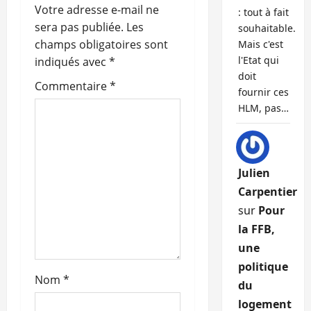
o
Votre adresse e-mail ne
: tout à fait
sera pas publiée.
Les
souhaitable.
n
champs obligatoires sont
Mais c'est
l'Etat qui
indiqués avec
*
d
doit
Commentaire
*
fournir ces
’
HLM, pas…
a
r
Julien
t
Carpentier
sur
Pour
i
la FFB,
c
une
politique
l
Nom
*
du
e
logement