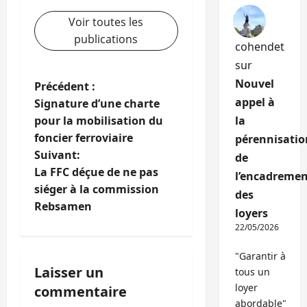
Voir toutes les
publications
cohendet
sur
Nouvel
N
Précédent :
appel à
Signature d’une charte
a
pour la mobilisation du
la
foncier ferroviaire
pérennisatio
v
Suivant:
de
i
La FFC déçue de ne pas
l’encadremen
siéger à la commission
des
g
Rebsamen
loyers
a
22/05/2026
"Garantir à
t
Laisser un
tous un
i
loyer
commentaire
abordable"