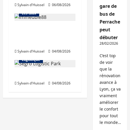
Sylvain d'Huissel
06/08/2026
L'avis des courtiers
gare de
Les taux
bus de
Perrache
Les taux stables en
peut
août, après une
débuter
hausse en juillet
28/02/2026
Abonnés
Sylvain d'Huissel
04/08/2026
Immo d'entreprise
C’est top
Logistique
de voir
que la
Prologis acquiert Segro
rénovation
avance à
Sylvain d'Huissel
04/08/2026
Lyon, ça va
vraiment
améliorer
le confort
pour tout
le monde…