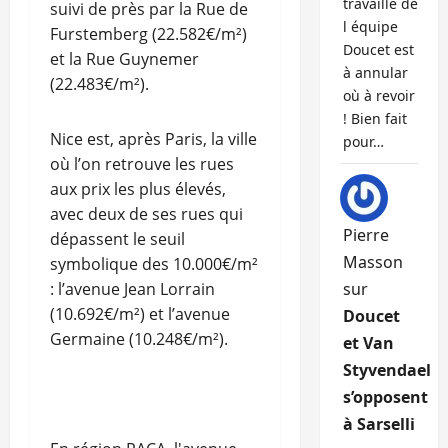
travaille de
suivi de près par la Rue de
l équipe
Furstemberg (22.582€/m²)
Doucet est
et la Rue Guynemer
à annular
(22.483€/m²).
où à revoir
! Bien fait
Nice est, après Paris, la ville
pour…
où l’on retrouve les rues
aux prix les plus élevés,
avec deux de ses rues qui
Pierre
dépassent le seuil
Masson
symbolique des 10.000€/m²
: l’avenue Jean Lorrain
sur
(10.692€/m²) et l’avenue
Doucet
Germaine (10.248€/m²).
et Van
Styvendael
s’opposent
à Sarselli