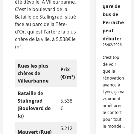
été dévoilé. À Villeurbanne,
gare de
C'est le boulevard de la
bus de
Bataille de Stalingrad, situé
Perrache
face au parc de la Tête-
peut
d'Or, qui est l'artère la plus
débuter
chère de la ville, à 5.538€ le
28/02/2026
m².
C’est top
de voir
Rues les plus
Prix
que la
chères de
(€/m²)
rénovation
Villeurbanne
avance à
Lyon, ça va
Bataille de
vraiment
Stalingrad
5.538
améliorer
(Boulevard de
€
le confort
la)
pour tout
le monde…
5.212
Mauvert (Rue)