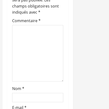
sera pas publiée.
Les
champs obligatoires sont
d
indiqués avec
*
’
Commentaire
*
a
r
t
i
c
l
Nom
*
e
E-mail
*