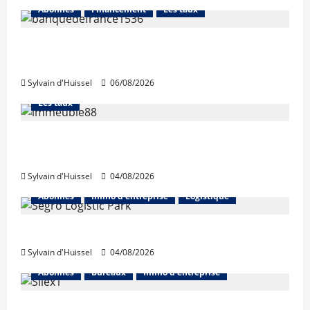
Abonnés
Financement
Les taux
La production de crédit retrouve ses
niveaux d’octobre
Sylvain d'Huissel
06/08/2026
Abonnés
Financement
L'avis des courtiers
Les taux
Les taux stables en août, après une
hausse en juillet
Sylvain d'Huissel
04/08/2026
Abonnés
Immo d'entreprise
Logistique
Prologis acquiert Segro
Sylvain d'Huissel
04/08/2026
Abonnés
Bureaux
Immo d'entreprise
IWG acquiert Wojo