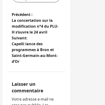
N
Précédent :
La concertation sur la
a
modification n°4 du PLU-
H s’ouvre le 24 avril
v
Suivant:
i
Capelli lance des
programmes à Bron et
g
Saint-Germain-au-Mont-
d’Or
a
t
i
Laisser un
commentaire
o
Votre adresse e-mail ne
n