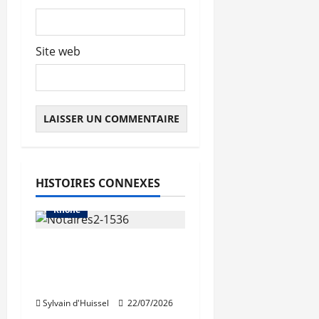
Site web
Abonnés
Auvergne-Rhône-Alpes
Les prix
HISTOIRES CONNEXES
Métropole de Lyon
Rhône
La hausse des volumes
«a brusquement
cessé»
Sylvain d'Huissel
22/07/2026
Abonnés
Les prix