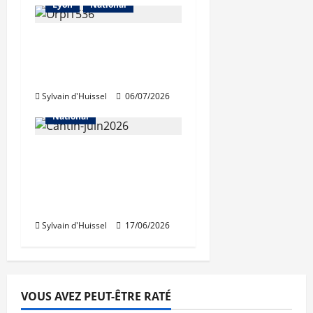
Lyon
National
Légère contraction du
marché immobilier
selon Orpi
Sylvain d'Huissel
06/07/2026
Abonnés
Les prix
National
Pour la FNAIM,
«l’inquiétude persiste»
sur le marché
immobilier
Sylvain d'Huissel
17/06/2026
VOUS AVEZ PEUT-ÊTRE RATÉ