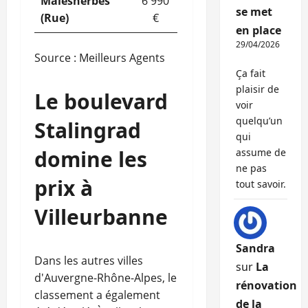
Malesherbes
6 990
se met
(Rue)
€
en place
29/04/2026
Source : Meilleurs Agents
Ça fait
plaisir de
Le boulevard
voir
quelqu’un
Stalingrad
qui
domine les
assume de
ne pas
prix à
tout savoir.
Villeurbanne
Sandra
Dans les autres villes
sur
La
d'Auvergne-Rhône-Alpes, le
rénovation
classement a également
de la