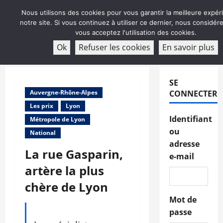
Aller
Nous utilisons des cookies pour vous garantir la meilleure expér
au
notre site. Si vous continuez à utiliser ce dernier, nous considé
contenu
vous acceptez l'utilisation des cookies.
ABONNEMENT
Ok
Refuser les cookies
En savoir plus
Menu
principal
SE
Auvergne-Rhône-Alpes
CONNECTER
Les prix
Lyon
Identifiant
Métropole de Lyon
ou
National
adresse
La rue Gasparin,
e-mail
artère la plus
chère de Lyon
Mot de
passe