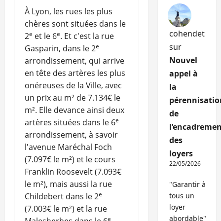
À Lyon, les rues les plus
chères sont situées dans le
cohendet
e
e
2
et le 6
. Et c'est la rue
sur
e
Gasparin, dans le 2
Nouvel
arrondissement, qui arrive
en tête des artères les plus
appel à
onéreuses de la Ville, avec
la
un prix au m² de 7.134€ le
pérennisatio
m². Elle devance ainsi deux
de
e
artères situées dans le 6
l’encadremen
arrondissement, à savoir
des
l'avenue Maréchal Foch
loyers
(7.097€ le m²) et le cours
22/05/2026
Franklin Roosevelt (7.093€
le m²), mais aussi la rue
"Garantir à
e
Childebert dans le 2
tous un
loyer
(7.003€ le m²) et la rue
abordable"
e