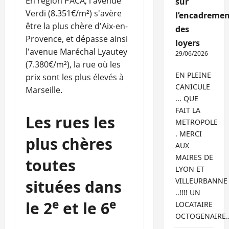
En région PACA, l'avenue
sur
Verdi (8.351€/m²) s'avère
l’encadremen
être la plus chère d'Aix-en-
des
Provence, et dépasse ainsi
loyers
l'avenue Maréchal Lyautey
29/06/2026
(7.380€/m²), la rue où les
EN PLEINE
prix sont les plus élevés à
CANICULE
Marseille.
... QUE
FAIT LA
Les rues les
METROPOLE
. MERCI
plus chères
AUX
MAIRES DE
toutes
LYON ET
VILLEURBANNE
situées dans
..!!!! UN
e
e
le 2
et le 6
LOCATAIRE
OCTOGENAIRE