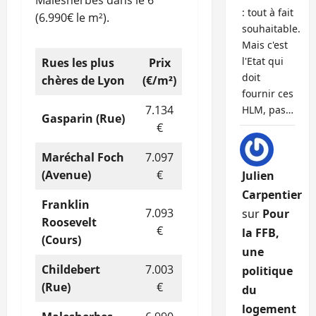
Malesherbes dans le 6
: tout à fait
(6.990€ le m²).
souhaitable.
Mais c'est
l'Etat qui
Rues
les plus
Prix
doit
chères
de Lyon
(€/m²)
fournir ces
7.134
HLM, pas…
Gasparin (Rue)
€
Maréchal Foch
7.097
(Avenue)
€
Julien
Carpentier
Franklin
7.093
sur
Pour
Roosevelt
€
la FFB,
(Cours)
une
Childebert
7.003
politique
(Rue)
€
du
logement