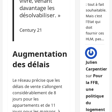
vivre, venant
: tout à fait
davantage les
souhaitable.
désolvabiliser. »
Mais c'est
l'Etat qui
doit
Century 21
fournir ces
HLM, pas…
Augmentation
des délais
Julien
Carpentier
sur
Pour
Le réseau précise que les
la FFB,
délais de vente s’allongent
une
considérablement de 8
politique
jours pour les
du
appartements et de 11
logement
jours pour les maisons, à