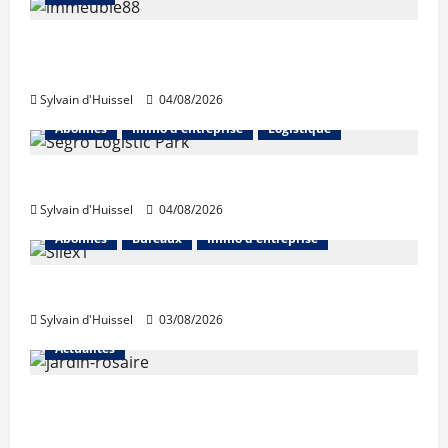
Les taux stables en août, après une
hausse en juillet
Sylvain d'Huissel
04/08/2026
Abonnés
Immo d'entreprise
Logistique
Prologis acquiert Segro
Sylvain d'Huissel
04/08/2026
Abonnés
Bureaux
Immo d'entreprise
IWG acquiert Wojo
Sylvain d'Huissel
03/08/2026
Actualités
Le « secteur Jaricot » du Jardin du Rosaire
rouvre au public