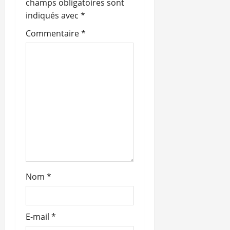
champs obligatoires sont
d
indiqués avec
*
’
Commentaire
*
a
r
t
i
c
l
Nom
*
e
E-mail
*