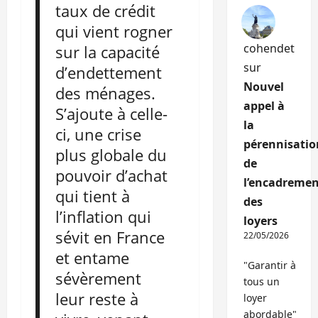
taux de crédit
qui vient rogner
cohendet
sur la capacité
sur
d’endettement
Nouvel
des ménages.
appel à
S’ajoute à celle-
la
ci, une crise
pérennisatio
plus globale du
de
pouvoir d’achat
l’encadremen
qui tient à
des
l’inflation qui
loyers
sévit en France
22/05/2026
et entame
"Garantir à
sévèrement
tous un
leur reste à
loyer
abordable"