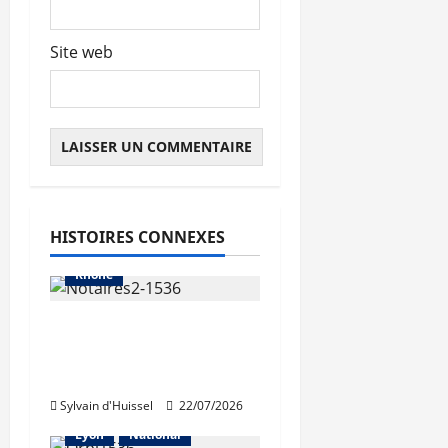
Site web
Abonnés
Auvergne-Rhône-Alpes
Les prix
HISTOIRES CONNEXES
Métropole de Lyon
Rhône
La hausse des volumes
«a brusquement
cessé»
Sylvain d'Huissel
22/07/2026
Abonnés
Les prix
Lyon
National