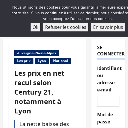
Aller
Nous utilisons des cookies pour vous garantir la meilleure expér
au
notre site. Si vous continuez à utiliser ce dernier, nous considé
contenu
vous acceptez l'utilisation des cookies.
ABONNEMENT
Ok
Refuser les cookies
En savoir plus
Menu
principal
SE
Auvergne-Rhône-Alpes
CONNECTER
Les prix
Lyon
National
Identifiant
Les prix en net
ou
recul selon
adresse
e-mail
Century 21,
notamment à
Lyon
Mot de
passe
La nette baisse des