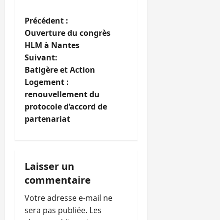
N
Précédent :
Ouverture du congrès
a
HLM à Nantes
Suivant:
v
Batigère et Action
i
Logement :
renouvellement du
g
protocole d’accord de
partenariat
a
t
i
Laisser un
commentaire
o
Votre adresse e-mail ne
n
sera pas publiée.
Les