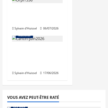
Légère contraction du
marché immobilier
selon Orpi
Sylvain d'Huissel
06/07/2026
Abonnés
Les prix
National
Pour la FNAIM,
«l’inquiétude persiste»
sur le marché
immobilier
Sylvain d'Huissel
17/06/2026
VOUS AVEZ PEUT-ÊTRE RATÉ
Abonnés
Financement
L'avis des courtiers
Les taux