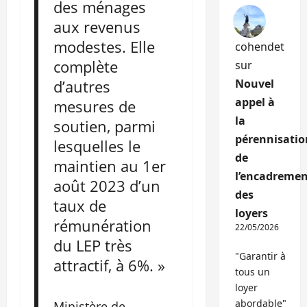
des ménages
aux revenus
modestes. Elle
cohendet
complète
sur
d’autres
Nouvel
appel à
mesures de
la
soutien, parmi
pérennisatio
lesquelles le
de
maintien au 1er
l’encadremen
août 2023 d’un
des
taux de
loyers
rémunération
22/05/2026
du LEP très
"Garantir à
attractif, à 6%. »
tous un
loyer
abordable"
Ministère de