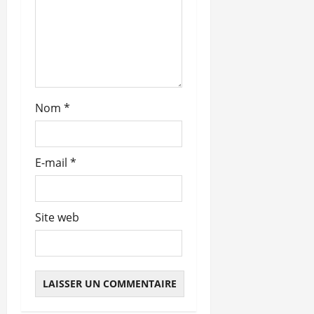
t
i
c
l
Nom
*
e
E-mail
*
Site web