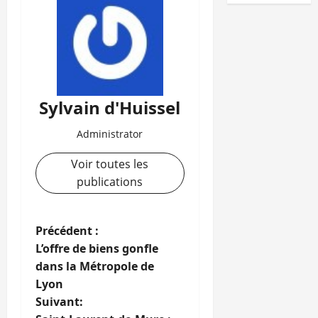
Sylvain d'Huissel
Administrator
Voir toutes les
publications
N
Précédent :
L’offre de biens gonfle
a
dans la Métropole de
Lyon
v
Suivant: