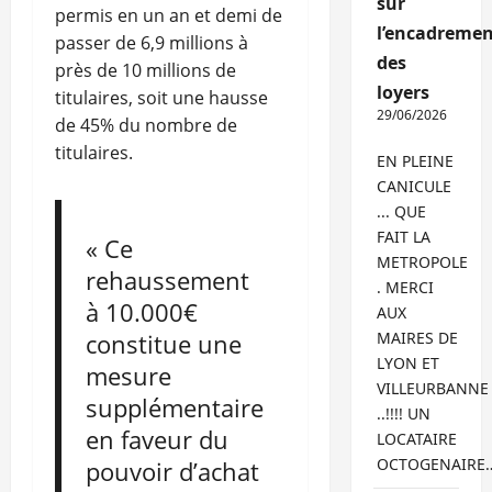
sur
permis en un an et demi de
l’encadremen
passer de 6,9 millions à
des
près de 10 millions de
loyers
titulaires, soit une hausse
29/06/2026
de 45% du nombre de
titulaires.
EN PLEINE
CANICULE
... QUE
FAIT LA
« Ce
METROPOLE
rehaussement
. MERCI
à 10.000€
AUX
constitue une
MAIRES DE
LYON ET
mesure
VILLEURBANNE
supplémentaire
..!!!! UN
en faveur du
LOCATAIRE
OCTOGENAIRE
pouvoir d’achat