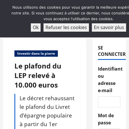
Aller
Nous utilisons des cookies pour vous garantir la meilleure expér
au
notre site. Si vous continuez à utiliser ce dernier, nous considé
contenu
vous acceptez l'utilisation des cookies.
ABONNEMENT
Ok
Refuser les cookies
En savoir plus
Menu
principal
SE
Investir dans la pierre
CONNECTER
Le plafond du
Identifiant
LEP relevé à
ou
10.000 euros
adresse
e-mail
Le décret rehaussant
le plafond du Livret
d’épargne populaire
Mot de
passe
à partir du 1er