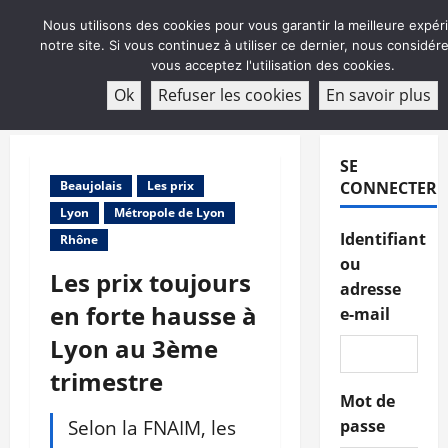
Aller
Nous utilisons des cookies pour vous garantir la meilleure expér
au
notre site. Si vous continuez à utiliser ce dernier, nous considé
contenu
vous acceptez l'utilisation des cookies.
ABONNEMENT
Ok
Refuser les cookies
En savoir plus
Menu
principal
SE
Beaujolais
Les prix
CONNECTER
Lyon
Métropole de Lyon
Identifiant
Rhône
ou
Les prix toujours
adresse
en forte hausse à
e-mail
Lyon au 3ème
trimestre
Mot de
Selon la FNAIM, les
passe