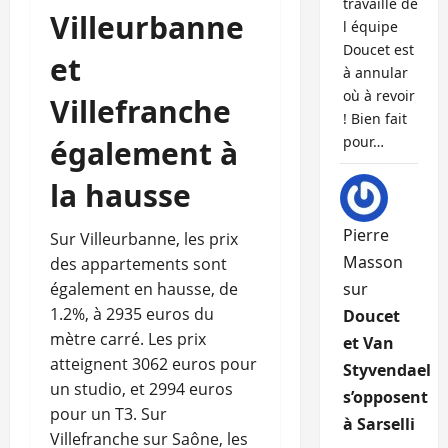
travaille de
Villeurbanne
l équipe
Doucet est
et
à annular
où à revoir
Villefranche
! Bien fait
pour…
également à
la hausse
Pierre
Sur Villeurbanne, les prix
Masson
des appartements sont
également en hausse, de
sur
1.2%, à 2935 euros du
Doucet
mètre carré. Les prix
et Van
atteignent 3062 euros pour
Styvendael
un studio, et 2994 euros
s’opposent
pour un T3. Sur
à Sarselli
Villefranche sur Saône, les