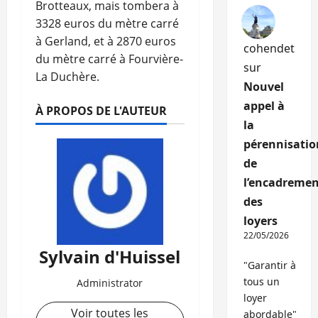
Brotteaux, mais tombera à
3328 euros du mètre carré
à Gerland, et à 2870 euros
cohendet
du mètre carré à Fourvière-
sur
La Duchère.
Nouvel
appel à
À PROPOS DE L'AUTEUR
la
pérennisatio
de
l’encadremen
des
loyers
22/05/2026
Sylvain d'Huissel
"Garantir à
tous un
Administrator
loyer
Voir toutes les
abordable"