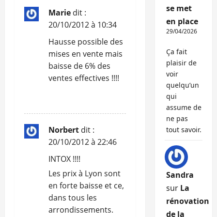
n
se met
Marie
dit :
en place
20/10/2012 à 10:34
d
29/04/2026
Hausse possible des
’
Ça fait
mises en vente mais
plaisir de
baisse de 6% des
a
voir
ventes effectives !!!!
quelqu’un
r
qui
RÉPONDRE
assume de
t
ne pas
i
Norbert
dit :
tout savoir.
20/10/2012 à 22:46
c
INTOX !!!!
l
Les prix à Lyon sont
Sandra
en forte baisse et ce,
sur
La
e
dans tous les
rénovation
arrondissements.
de la