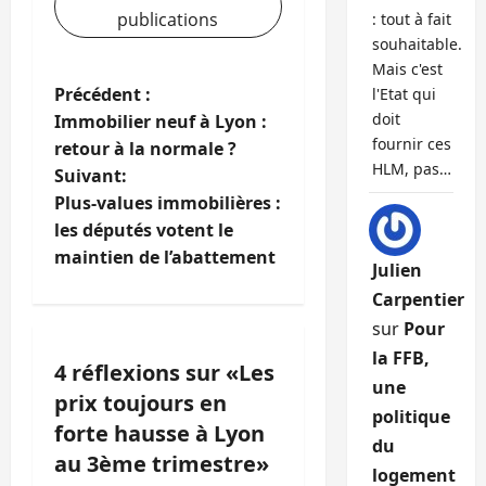
publications
: tout à fait
souhaitable.
Mais c'est
N
Précédent :
l'Etat qui
doit
Immobilier neuf à Lyon :
a
fournir ces
retour à la normale ?
HLM, pas…
Suivant:
v
Plus-values immobilières :
i
les députés votent le
maintien de l’abattement
Julien
g
Carpentier
a
sur
Pour
la FFB,
t
4 réflexions sur «
Les
une
prix toujours en
i
politique
forte hausse à Lyon
du
o
au 3ème trimestre
»
logement