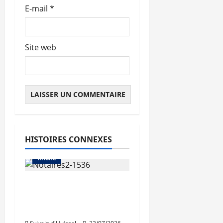
E-mail
*
Site web
Abonnés
Auvergne-Rhône-Alpes
Les prix
HISTOIRES CONNEXES
Métropole de Lyon
Rhône
La hausse des volumes
«a brusquement
cessé»