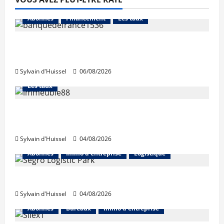
Abonnés
Financement
Les taux
La production de crédit retrouve ses
niveaux d’octobre
Sylvain d'Huissel
06/08/2026
Abonnés
Financement
L'avis des courtiers
Les taux
Les taux stables en août, après une
hausse en juillet
Sylvain d'Huissel
04/08/2026
Abonnés
Immo d'entreprise
Logistique
Prologis acquiert Segro
Sylvain d'Huissel
04/08/2026
Abonnés
Bureaux
Immo d'entreprise