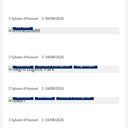
La production de crédit retrouve ses
niveaux d’octobre
Sylvain d'Huissel
06/08/2026
Abonnés
Financement
L'avis des courtiers
Les taux
Les taux stables en août, après une
hausse en juillet
Sylvain d'Huissel
04/08/2026
Abonnés
Immo d'entreprise
Logistique
Prologis acquiert Segro
Sylvain d'Huissel
04/08/2026
Abonnés
Bureaux
Immo d'entreprise
IWG acquiert Wojo
Sylvain d'Huissel
03/08/2026