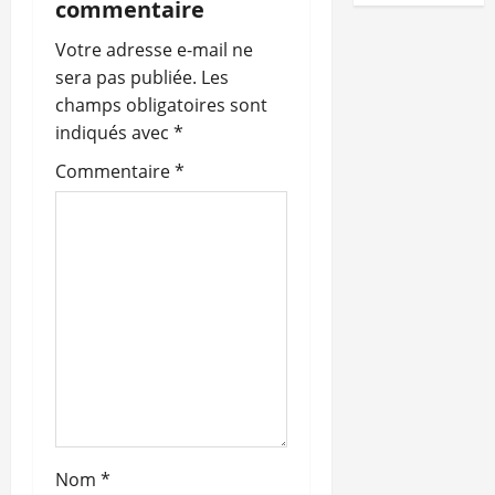
commentaire
o
Votre adresse e-mail ne
n
sera pas publiée.
Les
champs obligatoires sont
d
indiqués avec
*
’
Commentaire
*
a
r
t
i
c
l
Nom
*
e