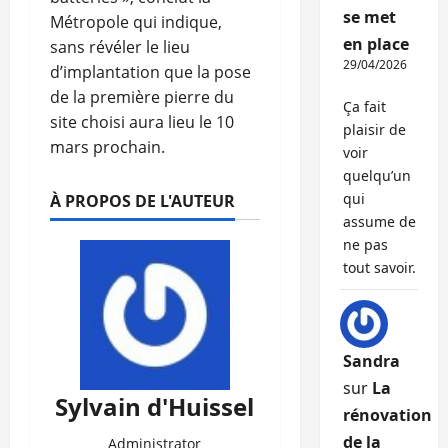
se met
Métropole qui indique,
en place
sans révéler le lieu
29/04/2026
d’implantation que la pose
de la première pierre du
Ça fait
site choisi aura lieu le 10
plaisir de
mars prochain.
voir
quelqu’un
qui
À PROPOS DE L'AUTEUR
assume de
ne pas
tout savoir.
Sandra
sur
La
Sylvain d'Huissel
rénovation
de la
Administrator