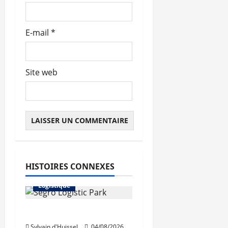
E-mail
*
Site web
Abonnés
HISTOIRES CONNEXES
Immo d'entreprise
Logistique
Prologis acquiert Segro
Sylvain d'Huissel
04/08/2026
Abonnés
Bureaux