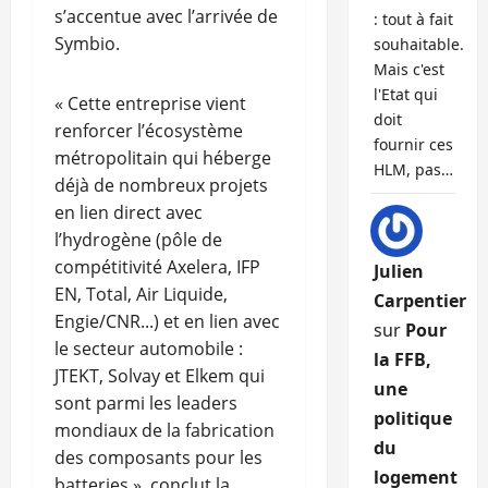
s’accentue avec l’arrivée de
: tout à fait
Symbio.
souhaitable.
Mais c'est
l'Etat qui
« Cette entreprise vient
doit
renforcer l’écosystème
fournir ces
métropolitain qui héberge
HLM, pas…
déjà de nombreux projets
en lien direct avec
l’hydrogène (pôle de
compétitivité Axelera, IFP
Julien
EN, Total, Air Liquide,
Carpentier
Engie/CNR...) et en lien avec
sur
Pour
le secteur automobile :
la FFB,
JTEKT, Solvay et Elkem qui
une
sont parmi les leaders
politique
mondiaux de la fabrication
du
des composants pour les
logement
batteries », conclut la