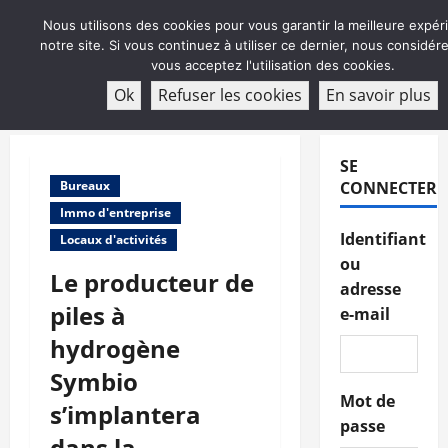
Aller
Nous utilisons des cookies pour vous garantir la meilleure expér
au
notre site. Si vous continuez à utiliser ce dernier, nous considé
contenu
vous acceptez l'utilisation des cookies.
ABONNEMENT
Ok
Refuser les cookies
En savoir plus
Menu
principal
SE
Bureaux
CONNECTER
Immo d'entreprise
Identifiant
Locaux d'activités
ou
Le producteur de
adresse
piles à
e-mail
hydrogène
Symbio
Mot de
s’implantera
passe
dans la