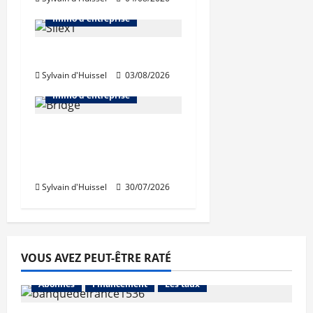
Immo d'entreprise
IWG acquiert Wojo
Sylvain d'Huissel
03/08/2026
Abonnés
Bureaux
Immo d'entreprise
Tassin-la-Demi-Lune :
Dymasco acquiert 350
m² de bureaux
Sylvain d'Huissel
30/07/2026
VOUS AVEZ PEUT-ÊTRE RATÉ
Abonnés
Financement
Les taux