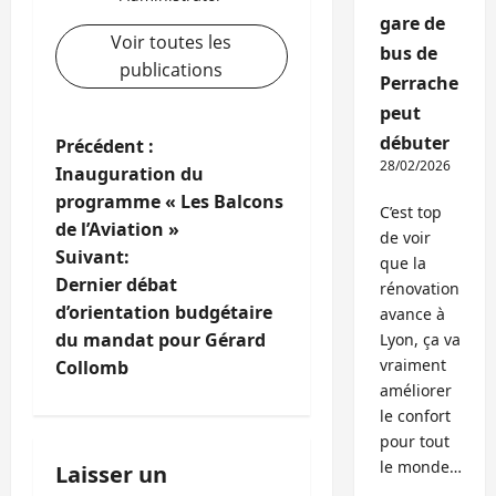
gare de
Voir toutes les
bus de
publications
Perrache
peut
débuter
N
Précédent :
28/02/2026
Inauguration du
a
programme « Les Balcons
C’est top
de l’Aviation »
v
de voir
Suivant:
que la
i
Dernier débat
rénovation
d’orientation budgétaire
avance à
g
du mandat pour Gérard
Lyon, ça va
vraiment
Collomb
a
améliorer
le confort
t
pour tout
le monde…
i
Laisser un