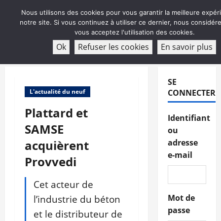
Aller
Nous utilisons des cookies pour vous garantir la meilleure expér
au
notre site. Si vous continuez à utiliser ce dernier, nous considé
contenu
vous acceptez l'utilisation des cookies.
ABONNEMENT
Ok
Refuser les cookies
En savoir plus
Menu
principal
SE
L'actualité du neuf
CONNECTER
Plattard et
Identifiant
SAMSE
ou
acquièrent
adresse
e-mail
Provvedi
Cet acteur de
l’industrie du béton
Mot de
passe
et le distributeur de