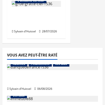
L'actualité du neuf
Nouvelle rechute des
permis de construire
en juin
Sylvain d'Huissel
28/07/2026
VOUS AVEZ PEUT-ÊTRE RATÉ
Abonnés
Financement
Les taux
La production de crédit retrouve ses
niveaux d’octobre
Sylvain d'Huissel
06/08/2026
Abonnés
Financement
L'avis des courtiers
Les taux