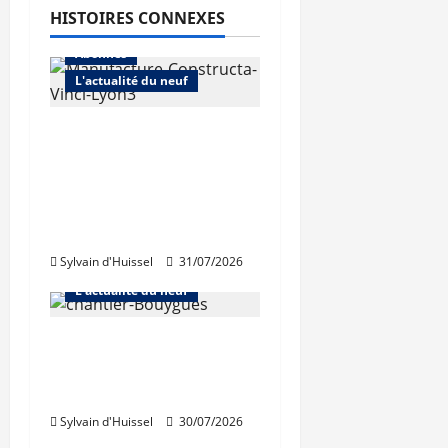
HISTOIRES CONNEXES
Abonnés
L'actualité du neuf
Vinci Immobilier :
baisse des
réservations, mais
croissance des ventes
dans le diffus.
Sylvain d'Huissel
31/07/2026
Abonnés
L'actualité du neuf
L’activité de Bouygues
Immobilier toujours en
repli
Sylvain d'Huissel
30/07/2026
Abonnés