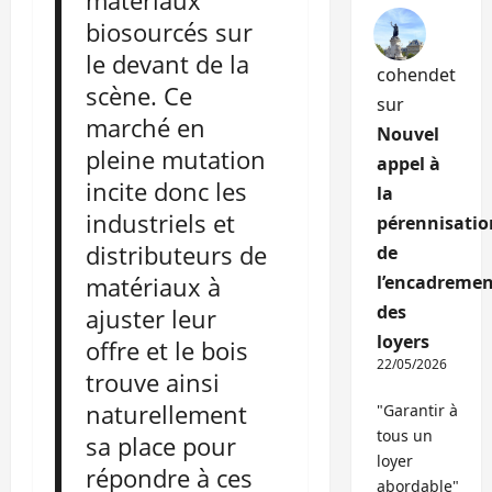
matériaux
biosourcés sur
le devant de la
cohendet
scène. Ce
sur
marché en
Nouvel
pleine mutation
appel à
incite donc les
la
industriels et
pérennisatio
distributeurs de
de
matériaux à
l’encadremen
des
ajuster leur
loyers
offre et le bois
22/05/2026
trouve ainsi
naturellement
"Garantir à
tous un
sa place pour
loyer
répondre à ces
abordable"