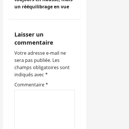
i
un rééquilibrage en vue
g
a
Laisser un
t
commentaire
i
Votre adresse e-mail ne
o
sera pas publiée.
Les
champs obligatoires sont
n
indiqués avec
*
d
Commentaire
*
’
a
r