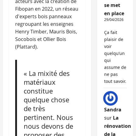
acteurs avec la création de
se met
Fibopan en 2022, un réseau
en place
d'experts bois panneaux
29/04/2026
regroupant les enseignes
Henry Timber, Mauris Bois,
Ça fait
Socobois et Ollier Bois
plaisir de
(Plattard).
voir
quelqu’un
qui
assume de
« La mixité des
ne pas
matériaux
tout savoir.
constitue
quelque chose
de très
Sandra
pertinent. Nous
sur
La
nous devons de
rénovation
proposer des
de la