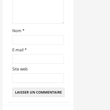
t
i
c
Nom
*
l
e
E-mail
*
Site web