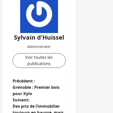
Sylvain d'Huissel
Administrator
Voir toutes les
publications
N
Précédent :
Grenoble : Premier bois
a
pour Xylo
Suivant:
v
Des prix de l’immobilier
toujours en hausse, mais