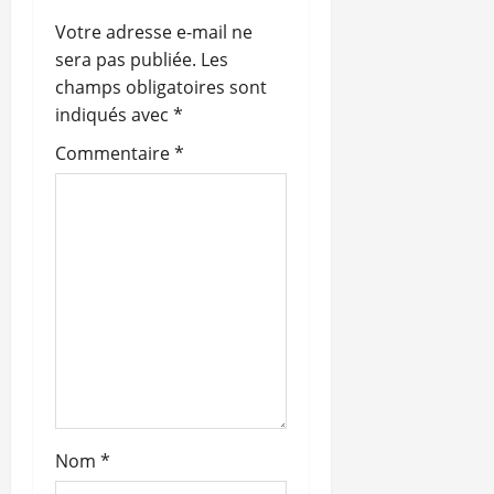
o
Votre adresse e-mail ne
n
sera pas publiée.
Les
champs obligatoires sont
d
indiqués avec
*
’
Commentaire
*
a
r
t
i
c
l
Nom
*
e