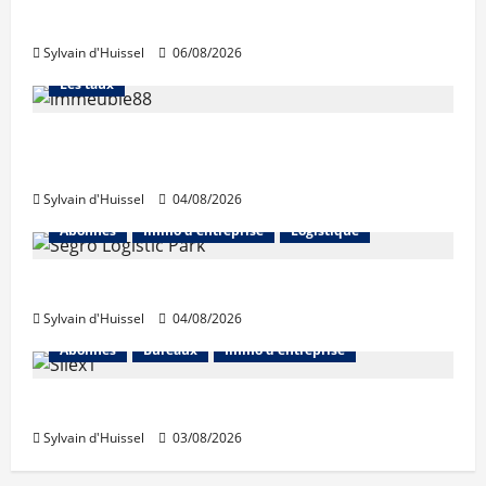
niveaux d’octobre
Sylvain d'Huissel
06/08/2026
Abonnés
Financement
L'avis des courtiers
Les taux
Les taux stables en août, après une
hausse en juillet
Sylvain d'Huissel
04/08/2026
Abonnés
Immo d'entreprise
Logistique
Prologis acquiert Segro
Sylvain d'Huissel
04/08/2026
Abonnés
Bureaux
Immo d'entreprise
IWG acquiert Wojo
Sylvain d'Huissel
03/08/2026