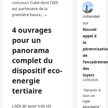
concours Cube dont l’ADI
est partenaire de la
première heure... »
cohendet
sur
4 ouvrages
Nouvel
appel à
pour un
la
panorama
pérennisatio
de
complet du
l’encadremen
dispositif eco-
des
loyers
energie
22/05/2026
tertiaire
"Garantir à
tous un
loyer
L’ADI dit avoir très tôt
abordable"