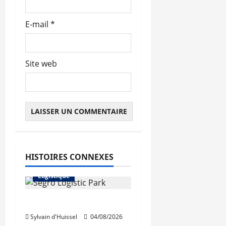
E-mail
*
Site web
Abonnés
HISTOIRES CONNEXES
Immo d'entreprise
Logistique
Prologis acquiert Segro
Sylvain d'Huissel
04/08/2026
Abonnés
Bureaux