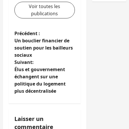
Voir toutes les
publications
N
Précédent :
Un bouclier financier de
a
soutien pour les bailleurs
sociaux
v
Suivant:
i
Élus et gouvernement
échangent sur une
g
politique du logement
plus décentralisée
a
t
i
Laisser un
commentaire