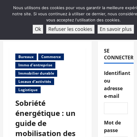
Aller
Nous utilisons des cookies pour vous garantir la meilleure expér
au
notre site. Si vous continuez à utiliser ce dernier, nous considé
contenu
vous acceptez l'utilisation des cookies.
ABONNEMENT
Ok
Refuser les cookies
En savoir plus
Menu
principal
SE
Bureaux
Commerce
CONNECTER
Immo d'entreprise
Identifiant
Immobilier durable
ou
Locaux d'activités
adresse
Logistique
e-mail
Sobriété
énergétique : un
guide de
Mot de
passe
mobilisation des