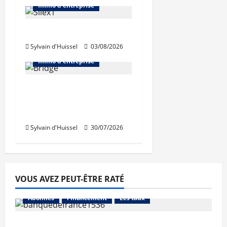
Immo d'entreprise
IWG acquiert Wojo
Sylvain d'Huissel
03/08/2026
Abonnés
Bureaux
Immo d'entreprise
Tassin-la-Demi-Lune :
Dymasco acquiert 350
m² de bureaux
Sylvain d'Huissel
30/07/2026
VOUS AVEZ PEUT-ÊTRE RATÉ
Abonnés
Financement
Les taux
La production de crédit retrouve ses