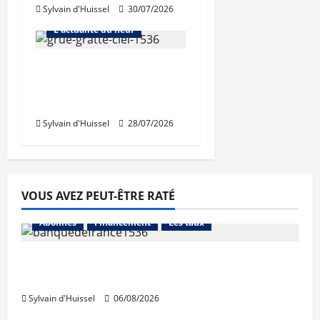
Sylvain d'Huissel
30/07/2026
Abonnés
L'actualité du neuf
Nouvelle rechute des
permis de construire
en juin
Sylvain d'Huissel
28/07/2026
VOUS AVEZ PEUT-ÊTRE RATÉ
Abonnés
Financement
Les taux
La production de crédit retrouve ses
niveaux d’octobre
Sylvain d'Huissel
06/08/2026
Abonnés
Financement
L'avis des courtiers
Les taux