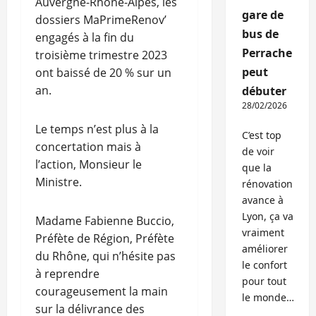
Auvergne-Rhône-Alpes, les
gare de
dossiers MaPrimeRenov’
bus de
engagés à la fin du
Perrache
troisième trimestre 2023
peut
ont baissé de 20 % sur un
an.
débuter
28/02/2026
Le temps n’est plus à la
C’est top
concertation mais à
de voir
l’action, Monsieur le
que la
Ministre.
rénovation
avance à
Lyon, ça va
Madame Fabienne Buccio,
vraiment
Préfète de Région, Préfète
améliorer
du Rhône, qui n’hésite pas
le confort
à reprendre
pour tout
courageusement la main
le monde…
sur la délivrance des