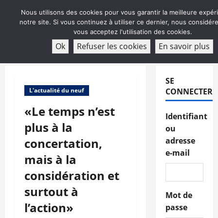
Aller
Nous utilisons des cookies pour vous garantir la meilleure expér
au
notre site. Si vous continuez à utiliser ce dernier, nous considé
contenu
vous acceptez l'utilisation des cookies.
ABONNEMENT
Ok
Refuser les cookies
En savoir plus
Menu
principal
SE
L'actualité du neuf
CONNECTER
«Le temps n’est
Identifiant
plus à la
ou
concertation,
adresse
e-mail
mais à la
considération et
surtout à
Mot de
l’action»
passe