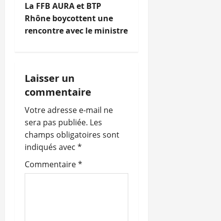
i
La FFB AURA et BTP
Rhône boycottent une
g
rencontre avec le ministre
a
t
Laisser un
i
commentaire
o
Votre adresse e-mail ne
sera pas publiée.
Les
n
champs obligatoires sont
indiqués avec
*
d
Commentaire
*
’
a
r