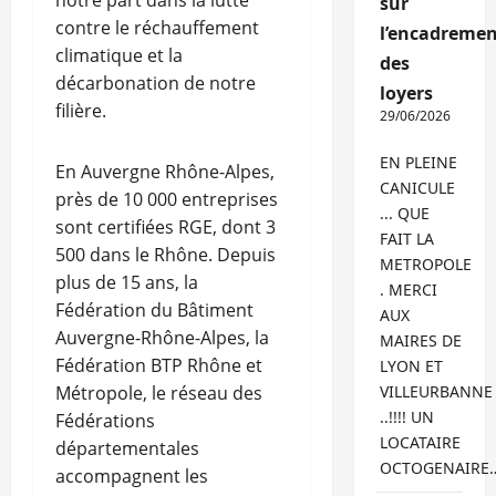
notre part dans la lutte
sur
contre le réchauffement
l’encadremen
climatique et la
des
décarbonation de notre
loyers
filière.
29/06/2026
EN PLEINE
En Auvergne Rhône-Alpes,
CANICULE
près de 10 000 entreprises
... QUE
sont certifiées RGE, dont 3
FAIT LA
500 dans le Rhône. Depuis
METROPOLE
plus de 15 ans, la
. MERCI
Fédération du Bâtiment
AUX
Auvergne-Rhône-Alpes, la
MAIRES DE
Fédération BTP Rhône et
LYON ET
Métropole, le réseau des
VILLEURBANNE
..!!!! UN
Fédérations
LOCATAIRE
départementales
OCTOGENAIRE
accompagnent les