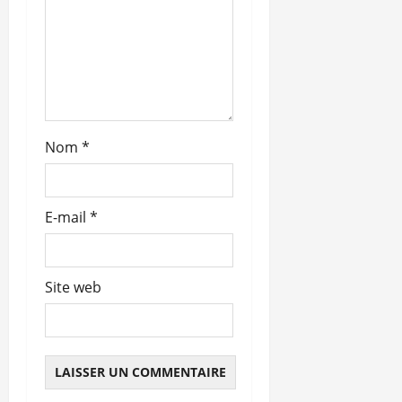
t
i
c
l
Nom
*
e
E-mail
*
Site web