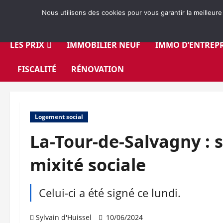
Aller
Nous utilisons des cookies pour vous garantir la meilleure
au
contenu
LES PRIX
IMMOBILIER NEUF
IMMO D’ENTREPR
FISCALITÉ
RÉNOVATION
Logement social
La-Tour-de-Salvagny : 
mixité sociale
Celui-ci a été signé ce lundi.
Sylvain d'Huissel
10/06/2024