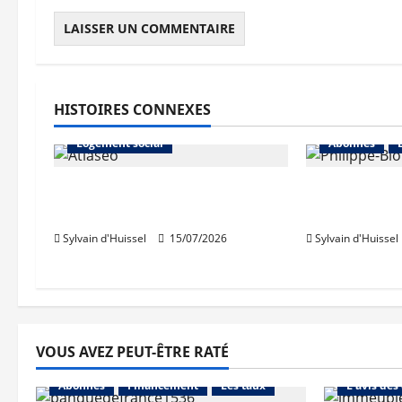
e
HISTOIRES CONNEXES
Abonnés
L'actualité du neuf
Logement social
Abonnés
Bron : pose de la première
Philippe Bio
pierre d’Atlaseo
d’Auvergne 
Sylvain d'Huissel
15/07/2026
Sylvain d'Huissel
VOUS AVEZ PEUT-ÊTRE RATÉ
Abonnés
Abonnés
Financement
Les taux
L'avis des