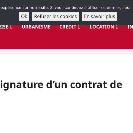
 expérience sur notre site. Si vous continuez à utiliser ce dernier, nous
Ok
Refuser les cookies
En savoir plus
ISE
URBANISME
CRÉDIT
LOCATION
I
signature d’un contrat de