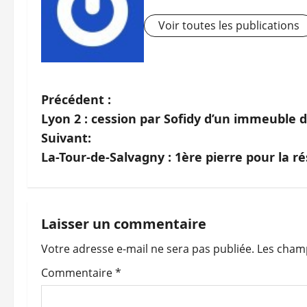
Voir toutes les publications
N
Précédent :
Lyon 2 : cession par Sofidy d’un immeuble 
a
Suivant:
v
La-Tour-de-Salvagny : 1ère pierre pour la r
i
g
Laisser un commentaire
a
Votre adresse e-mail ne sera pas publiée.
Les champ
t
Commentaire
*
i