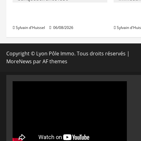
La production de crédit retrouve
Les taux 
ses niveaux d’octobre
une hauss
Sylvain d'Huissel
06/08/2026
Sylvain d'Huis
Copyright © Lyon Pôle Immo. Tous droits réservés
|
MoreNews
par AF themes