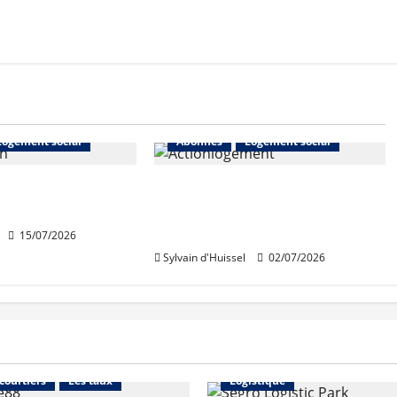
Logement social
Abonnés
Logement social
n élu président
Renouvellement des
Habitat
instances d’Action Logement
Immobilier
15/07/2026
Sylvain d'Huissel
02/07/2026
Financement
Abonnés
Immo d'entreprise
 courtiers
Les taux
Logistique