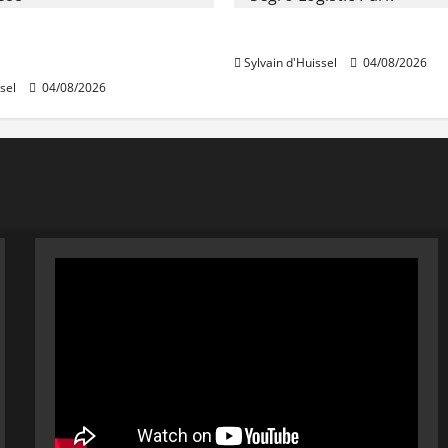
stables en août, après
Prologis acquiert Segro
e en juillet
Sylvain d'Huissel
04/08/2026
sel
04/08/2026