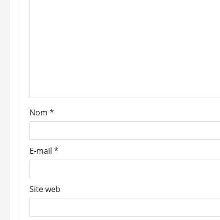
o
n
d
’
a
Nom
*
r
t
E-mail
*
i
c
Site web
l