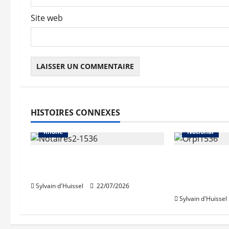
Site web
Abonnés
Auvergne-Rhône-Alpes
HISTOIRES CONNEXES
Les prix
Métropole de Lyon
Abonnés
Rhône
National
La hausse des volumes «a
Légère cont
brusquement cessé»
marché imm
Orpi
Sylvain d'Huissel
22/07/2026
Sylvain d'Huissel