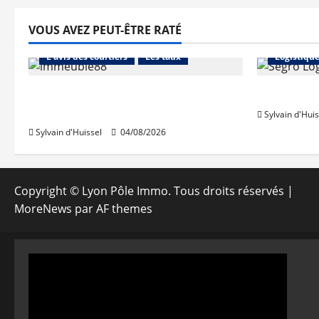
VOUS AVEZ PEUT-ÊTRE RATÉ
Abonnés
Financement
Abonnés
L'avis des courtiers
Les taux
Logistiqu
Les taux stables en août, après
Prologis 
une hausse en juillet
Sylvain d'Huis
Sylvain d'Huissel
04/08/2026
Copyright © Lyon Pôle Immo. Tous droits réservés
|
MoreNews
par AF themes