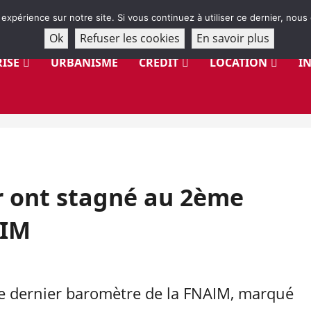
 expérience sur notre site. Si vous continuez à utiliser ce dernier, nous
Ok
Refuser les cookies
En savoir plus
ISE
URBANISME
CRÉDIT
LOCATION
I
er ont stagné au 2ème
AIM
 le dernier baromètre de la FNAIM, marqué