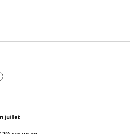
 juillet
 3.7% sur un an