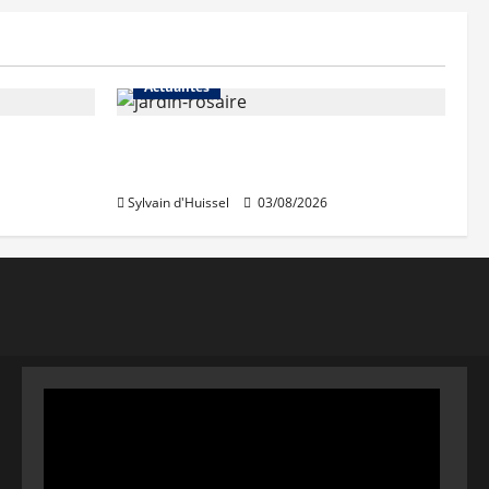
Actualités
Le « secteur Jaricot » du Jardin
du Rosaire rouvre au public
Sylvain d'Huissel
03/08/2026