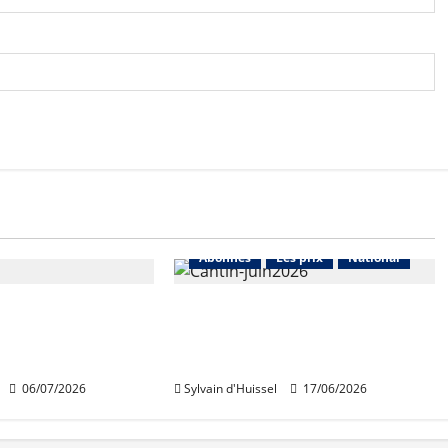
Les prix
Lyon
Abonnés
Les prix
National
raction du
Pour la FNAIM, «l’inquiétude
obilier selon
persiste» sur le marché
immobilier
06/07/2026
Sylvain d'Huissel
17/06/2026