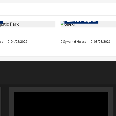
Immo d'entreprise
Abonnés
Bureaux
e
Immo d'entreprise
acquiert Segro
IWG acquiert Wojo
sel
04/08/2026
Sylvain d'Huissel
03/08/2026