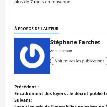
plus de 7 mois en moyenne.
À PROPOS DE L'AUTEUR
Stéphane Farchet
Administrator
Voir toutes les publications
N
Précédent :
Encadrement des loyers : le décret publié fin
a
Suivant:
Lyon : les prix de l’immobilier en baisse de