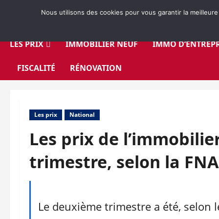
Aller
Nous utilisons des cookies pour vous garantir la meilleure
au
contenu
LES PRIX
IMMOBILIER NEUF
IMMO D’ENTREPR
FISCALITÉ
RÉNOVATION
Les prix
National
Les prix de l’immobili
trimestre, selon la FN
Le deuxième trimestre a été, selon