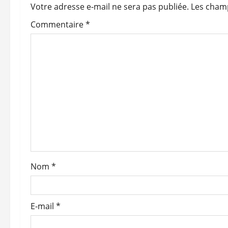
r
Votre adresse e-mail ne sera pas publiée.
Les champ
Commentaire
*
t
i
c
l
e
Nom
*
E-mail
*