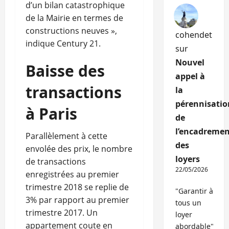
d’un bilan catastrophique
de la Mairie en termes de
constructions neuves »,
cohendet
indique Century 21.
sur
Nouvel
Baisse des
appel à
transactions
la
pérennisatio
à Paris
de
l’encadremen
Parallèlement à cette
des
envolée des prix, le nombre
loyers
de transactions
22/05/2026
enregistrées au premier
trimestre 2018 se replie de
"Garantir à
3% par rapport au premier
tous un
trimestre 2017. Un
loyer
appartement coute en
abordable"