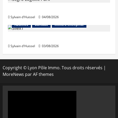
Prologis acquiert Segro
Sylvain d'Huissel
04/08/2026
Abonnés
Bureaux
Immo d'entreprise
IWG acquiert Wojo
Sylvain d'Huissel
03/08/2026
Copyright © Lyon Pôle Immo. Tous droits réservés
|
MoreNews
par AF themes