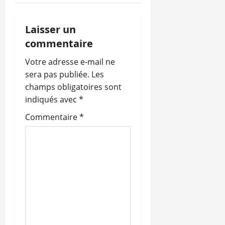
a
t
Laisser un
i
commentaire
o
Votre adresse e-mail ne
sera pas publiée.
Les
n
champs obligatoires sont
indiqués avec
*
d
Commentaire
*
’
a
r
t
i