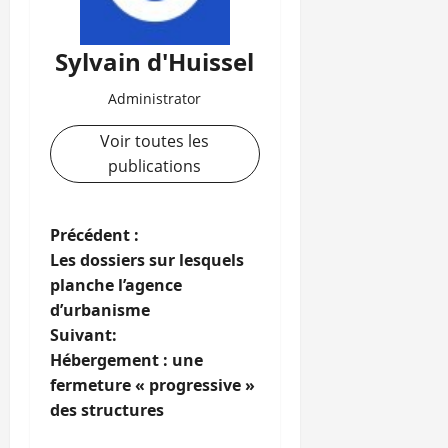
Sylvain d'Huissel
Administrator
Voir toutes les
publications
N
Précédent :
Les dossiers sur lesquels
a
planche l’agence
d’urbanisme
v
Suivant:
i
Hébergement : une
fermeture « progressive »
g
des structures