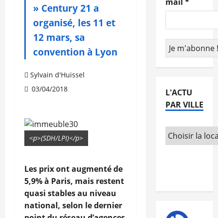
mail
*
» Century 21 a
organisé, les 11 et
12 mars, sa
convention à Lyon
Sylvain d'Huissel
03/04/2018
L'ACTU
PAR VILLE
<p>(SDH/LPI)</p>
Les prix ont augmenté de
5,9% à Paris, mais restent
quasi stables au niveau
national, selon le dernier
point du réseau d’agences