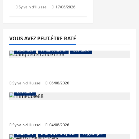
Sylvain d'Huissel
17/06/2026
VOUS AVEZ PEUT-ÊTRE RATÉ
Abonnés
Financement
Les taux
La production de crédit retrouve ses
niveaux d’octobre
Sylvain d'Huissel
06/08/2026
Abonnés
Financement
L'avis des courtiers
Les taux
Les taux stables en août, après une
hausse en juillet
Sylvain d'Huissel
04/08/2026
Abonnés
Immo d'entreprise
Logistique