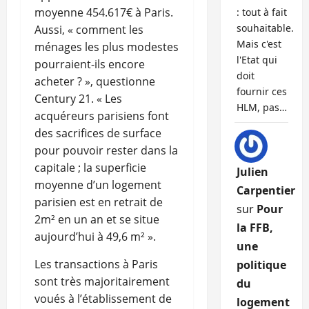
moyenne 454.617€ à Paris.
: tout à fait
souhaitable.
Aussi, « comment les
Mais c'est
ménages les plus modestes
l'Etat qui
pourraient-ils encore
doit
acheter ? », questionne
fournir ces
Century 21. « Les
HLM, pas…
acquéreurs parisiens font
des sacrifices de surface
pour pouvoir rester dans la
capitale ; la superficie
Julien
moyenne d’un logement
Carpentier
parisien est en retrait de
sur
Pour
2m² en un an et se situe
la FFB,
aujourd’hui à 49,6 m² ».
une
Les transactions à Paris
politique
sont très majoritairement
du
voués à l’établissement de
logement