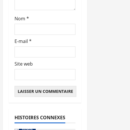
c
l
Nom
*
e
E-mail
*
Site web
Abonnés
Auvergne-Rhône-Alpes
Les prix
HISTOIRES CONNEXES
Métropole de Lyon
Rhône