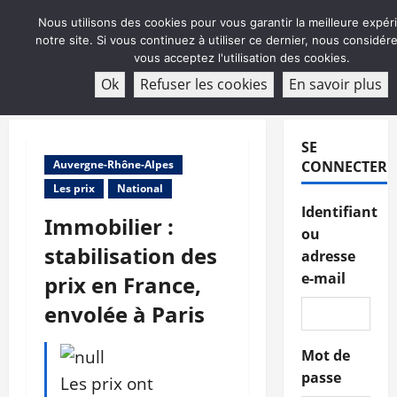
Aller
Nous utilisons des cookies pour vous garantir la meilleure expér
au
notre site. Si vous continuez à utiliser ce dernier, nous considé
contenu
vous acceptez l'utilisation des cookies.
ABONNEMENT
Ok
Refuser les cookies
En savoir plus
Menu
principal
SE
Auvergne-Rhône-Alpes
CONNECTER
Les prix
National
Identifiant
Immobilier :
ou
stabilisation des
adresse
e-mail
prix en France,
envolée à Paris
Mot de
passe
Les prix ont