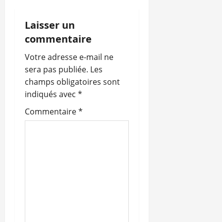
t
Laisser un
i
commentaire
o
Votre adresse e-mail ne
sera pas publiée.
Les
n
champs obligatoires sont
indiqués avec
*
d
Commentaire
*
’
a
r
t
i