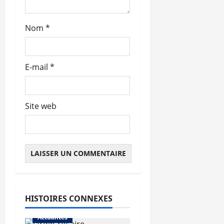
c
l
Nom
*
e
E-mail
*
Site web
HISTOIRES CONNEXES
Actualités