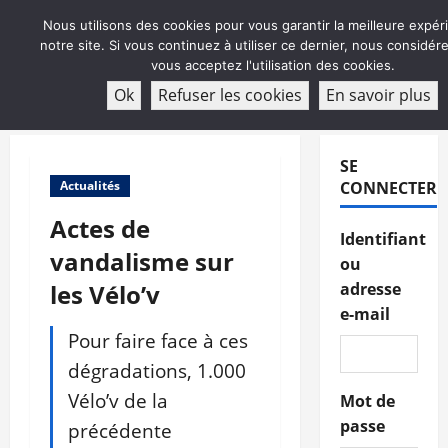
Aller
Nous utilisons des cookies pour vous garantir la meilleure expér
au
notre site. Si vous continuez à utiliser ce dernier, nous considé
contenu
vous acceptez l'utilisation des cookies.
ABONNEMENT
Ok
Refuser les cookies
En savoir plus
Menu
principal
SE
Actualités
CONNECTER
Actes de
Identifiant
vandalisme sur
ou
les Vélo’v
adresse
e-mail
Pour faire face à ces
dégradations, 1.000
Vélo’v de la
Mot de
passe
précédente