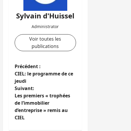
Sylvain d'Huissel
Administrator
Voir toutes les
publications
N
Précédent :
CIEL: le programme de ce
a
jeudi
Suivant:
v
Les premiers « trophées
i
de l’immobilier
d’entreprise » remis au
g
CIEL
a