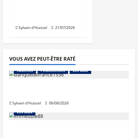
résidence en nue-
propriété à la Croix-
Rousse
Sylvain d'Huissel
21/07/2026
VOUS AVEZ PEUT-ÊTRE RATÉ
Abonnés
Financement
Les taux
La production de crédit retrouve ses
niveaux d’octobre
Sylvain d'Huissel
06/08/2026
Abonnés
Financement
L'avis des courtiers
Les taux
Les taux stables en août, après une
hausse en juillet