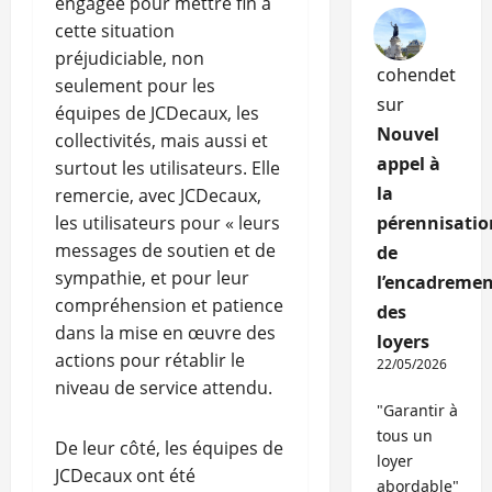
engagée pour mettre fin à
cette situation
préjudiciable, non
cohendet
seulement pour les
sur
équipes de JCDecaux, les
Nouvel
collectivités, mais aussi et
appel à
surtout les utilisateurs. Elle
la
remercie, avec JCDecaux,
les utilisateurs pour « leurs
pérennisatio
messages de soutien et de
de
sympathie, et pour leur
l’encadremen
compréhension et patience
des
dans la mise en œuvre des
loyers
actions pour rétablir le
22/05/2026
niveau de service attendu.
"Garantir à
tous un
De leur côté, les équipes de
loyer
JCDecaux ont été
abordable"