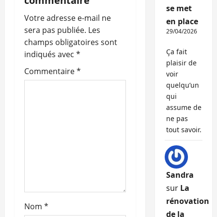
commentaire
se met
i
Votre adresse e-mail ne
en place
o
sera pas publiée.
Les
29/04/2026
champs obligatoires sont
n
Ça fait
indiqués avec
*
plaisir de
d
Commentaire
*
voir
quelqu’un
’
qui
assume de
a
ne pas
tout savoir.
r
t
i
Sandra
sur
La
c
rénovation
Nom
*
l
de la