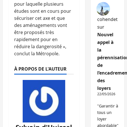
pour laquelle plusieurs
études sont en cours pour
sécuriser cet axe et que
cohendet
des aménagements vont
sur
être proposés très
Nouvel
rapidement pour en
appel à
réduire la dangerosité »,
la
conclut la Métropole.
pérennisatio
de
À PROPOS DE L'AUTEUR
l’encadremen
des
loyers
22/05/2026
"Garantir à
tous un
loyer
abordable"