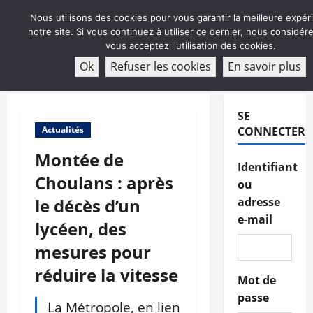
Aller
Nous utilisons des cookies pour vous garantir la meilleure expér
au
notre site. Si vous continuez à utiliser ce dernier, nous considé
contenu
vous acceptez l'utilisation des cookies.
ABONNEMENT
Ok
Refuser les cookies
En savoir plus
Menu
principal
SE
Actualités
CONNECTER
Montée de
Identifiant
Choulans : après
ou
le décès d’un
adresse
e-mail
lycéen, des
mesures pour
réduire la vitesse
Mot de
passe
La Métropole, en lien