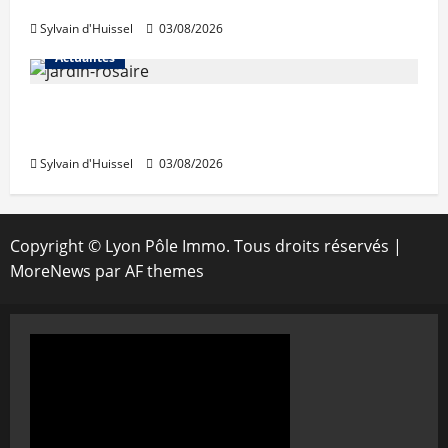
IWG acquiert Wojo
Sylvain d'Huissel
03/08/2026
Actualités
Le « secteur Jaricot » du Jardin du Rosaire
rouvre au public
Sylvain d'Huissel
03/08/2026
Copyright © Lyon Pôle Immo. Tous droits réservés
|
MoreNews
par AF themes