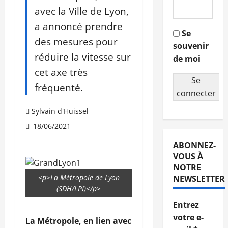
avec la Ville de Lyon,
a annoncé prendre
Se
des mesures pour
souvenir
réduire la vitesse sur
de moi
cet axe très
Se
fréquenté.
connecter
Sylvain d'Huissel
18/06/2021
ABONNEZ-
VOUS À
NOTRE
<p>La Métropole de Lyon
NEWSLETTER
(SDH/LPI)</p>
Entrez
votre e-
La Métropole, en lien avec