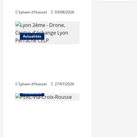
rouvre au public
Sylvain d'Huissel
03/08/2026
Actualités
Les travaux de
rénovation des
trémies de Perrache
débutent ce mardi
Sylvain d'Huissel
27/07/2026
Actualités
Une nouvelle
résidence en nue-
propriété à la Croix-
Rousse