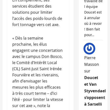
En complément, ses
travaille de
services étudient des
l équipe
solutions pour limiter
Doucet est
à annular
l’accès des poids-lourds de
où à revoir
fort tonnage vers cet axe.
! Bien fait
pour…
« Dès la semaine
prochaine, les élus
engagent une concertation
avec le campus Don Bosco,
Pierre
le Comité d’Intérêt Local
Masson
(CIL) Saint-Just Saint Irénée
sur
Fourvière et les riverains,
Doucet
afin d’envisager les
et Van
mesures les plus efficaces
Styvendael
à très court terme – d’ici
s’opposent
l’été - pour limiter la vitesse
à Sarselli
sur cet axe », note la