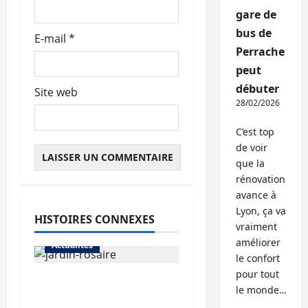
gare de
e
bus de
E-mail
*
Perrache
peut
débuter
Site web
28/02/2026
C’est top
de voir
que la
rénovation
avance à
Lyon, ça va
HISTOIRES CONNEXES
vraiment
améliorer
Actualités
le confort
pour tout
Le « secteur Jaricot »
le monde…
du Jardin du Rosaire