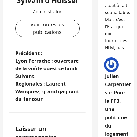
Sylvain d'Huissel
: tout à fait
Administrator
souhaitable.
Mais c'est
Voir toutes les
l'Etat qui
publications
doit
fournir ces
HLM, pas…
N
Précédent :
Lyon Perrache : ouverture
a
de la voûte ouest ce lundi
Suivant:
Julien
v
Régionales : Laurent
Carpentier
i
Wauquiez, grand gagnant
sur
Pour
du 1er tour
la FFB,
g
une
a
politique
du
Laisser un
t
logement