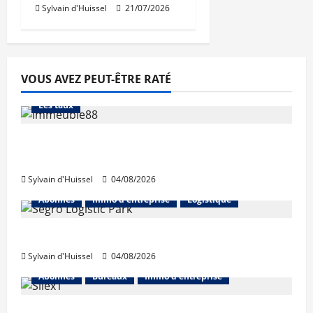
Sylvain d'Huissel
21/07/2026
VOUS AVEZ PEUT-ÊTRE RATÉ
Abonnés
Financement
L'avis des courtiers
Les taux
Les taux stables en août, après une
hausse en juillet
Sylvain d'Huissel
04/08/2026
Abonnés
Immo d'entreprise
Logistique
Prologis acquiert Segro
Sylvain d'Huissel
04/08/2026
Abonnés
Bureaux
Immo d'entreprise