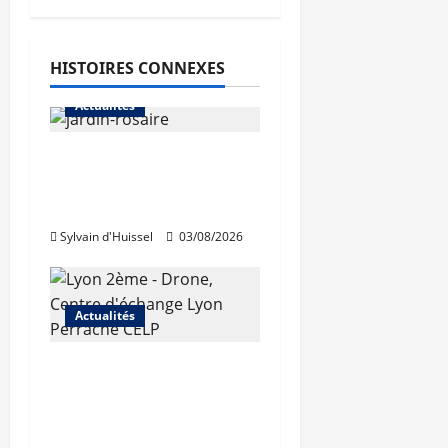
HISTOIRES CONNEXES
Actualités
Le « secteur Jaricot »
du Jardin du Rosaire
rouvre au public
Sylvain d'Huissel
03/08/2026
Actualités
Les travaux de
rénovation des
trémies de Perrache
débutent ce mardi