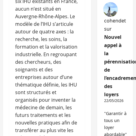
six IHU existants en France,
aucun n’est situé en
Auvergne-Rhône-Alpes. Le
cohendet
modèle de l’IHU s’articule
sur
autour de quatre axes : la
Nouvel
recherche, les soins, la
appel à
formation et la valorisation
la
industrielle. En regroupant
pérennisatio
des chercheurs, des
soignants et des
de
entreprises autour d’une
l’encadremen
thématique définie, les IHU
des
sont structurés et
loyers
organisés pour inventer la
22/05/2026
médecine de demain, les
"Garantir à
futurs traitements et les
tous un
nouvelles pratiques afin de
loyer
transférer au plus vite les
abordable"