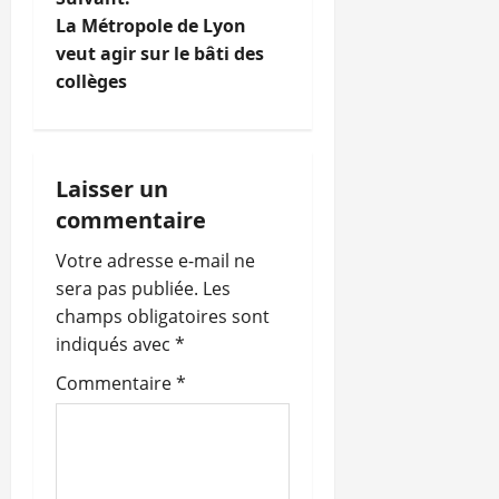
i
La Métropole de Lyon
veut agir sur le bâti des
g
collèges
a
t
Laisser un
i
commentaire
o
Votre adresse e-mail ne
sera pas publiée.
Les
n
champs obligatoires sont
indiqués avec
*
d
Commentaire
*
’
a