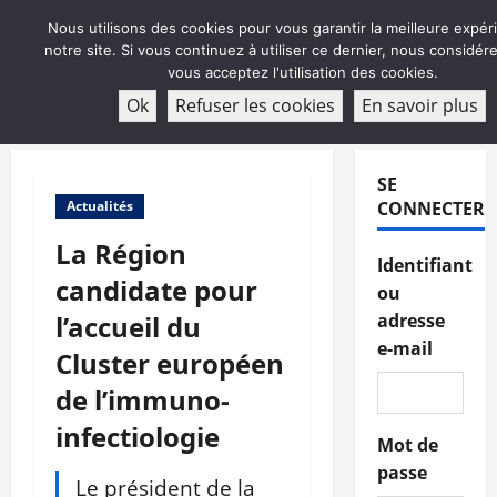
Aller
Nous utilisons des cookies pour vous garantir la meilleure expér
au
notre site. Si vous continuez à utiliser ce dernier, nous considé
contenu
vous acceptez l'utilisation des cookies.
ABONNEMENT
Ok
Refuser les cookies
En savoir plus
Menu
principal
SE
Actualités
CONNECTER
La Région
Identifiant
candidate pour
ou
l’accueil du
adresse
e-mail
Cluster européen
de l’immuno-
infectiologie
Mot de
passe
Le président de la