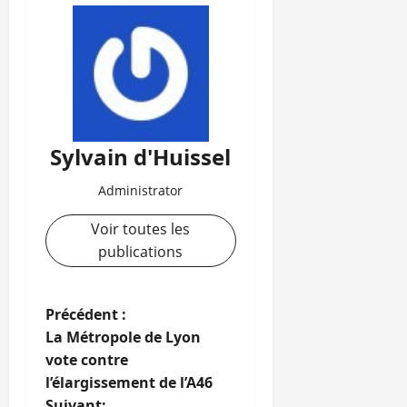
Sylvain d'Huissel
Administrator
Voir toutes les
publications
N
Précédent :
La Métropole de Lyon
a
vote contre
l’élargissement de l’A46
v
Suivant: