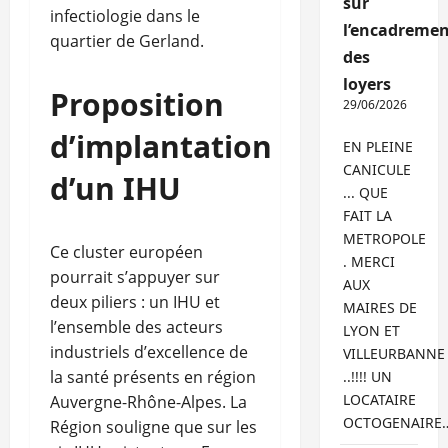
sur
infectiologie dans le
l’encadremen
quartier de Gerland.
des
loyers
Proposition
29/06/2026
d’implantation
EN PLEINE
CANICULE
d’un IHU
... QUE
FAIT LA
METROPOLE
Ce cluster européen
. MERCI
pourrait s’appuyer sur
AUX
deux piliers : un IHU et
MAIRES DE
l’ensemble des acteurs
LYON ET
industriels d’excellence de
VILLEURBANNE
la santé présents en région
..!!!! UN
LOCATAIRE
Auvergne-Rhône-Alpes. La
OCTOGENAIRE
Région souligne que sur les