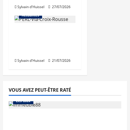
Sylvain d'Huissel
27/07/2026
Actualités
Une nouvelle
résidence en nue-
propriété à la Croix-
Rousse
Sylvain d'Huissel
21/07/2026
VOUS AVEZ PEUT-ÊTRE RATÉ
Abonnés
Financement
L'avis des courtiers
Les taux
Les taux stables en août, après une
hausse en juillet