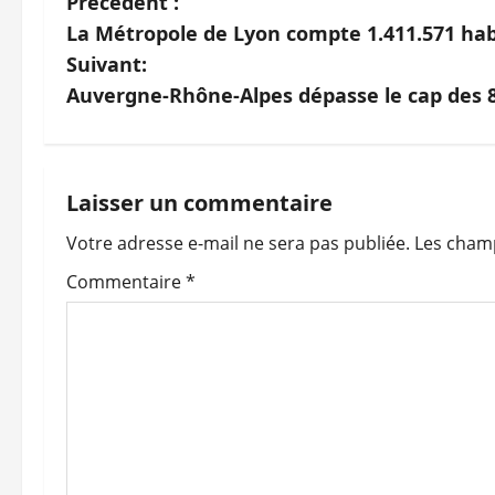
N
Précédent :
La Métropole de Lyon compte 1.411.571 hab
a
Suivant:
v
Auvergne-Rhône-Alpes dépasse le cap des 8
i
g
Laisser un commentaire
a
Votre adresse e-mail ne sera pas publiée.
Les champ
t
Commentaire
*
i
o
n
d