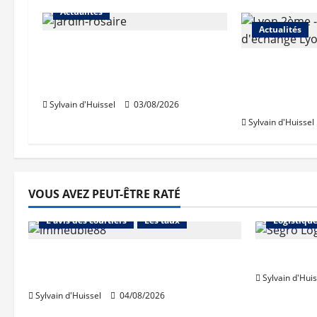
Actualités
Actualités
Le « secteur Jaricot » du
Jardin du Rosaire rouvre au
Les travaux
public
des trémies
débutent c
Sylvain d'Huissel
03/08/2026
Sylvain d'Huissel
VOUS AVEZ PEUT-ÊTRE RATÉ
Abonnés
Financement
Abonnés
L'avis des courtiers
Les taux
Logistiqu
Les taux stables en août, après
Prologis 
une hausse en juillet
Sylvain d'Huis
Sylvain d'Huissel
04/08/2026