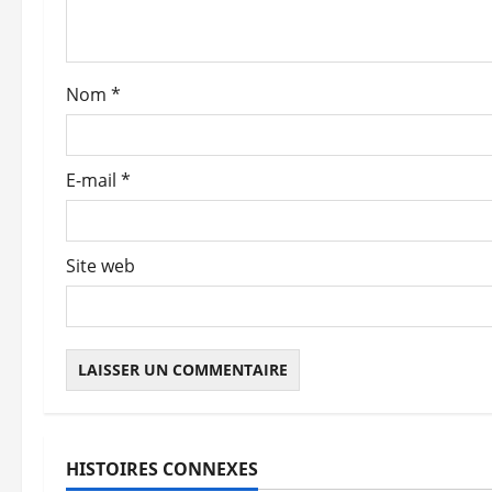
’
a
Nom
*
r
t
E-mail
*
i
c
Site web
l
e
HISTOIRES CONNEXES