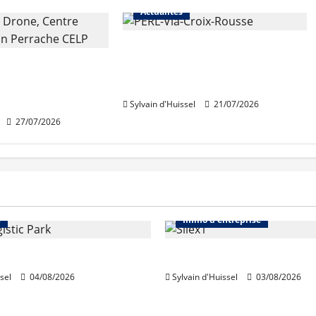
Actualités
Une nouvelle résidence en
 de rénovation
nue-propriété à la Croix-
 de Perrache
Rousse
e mardi
Sylvain d'Huissel
21/07/2026
27/07/2026
Immo d'entreprise
Abonnés
Bureaux
e
Immo d'entreprise
acquiert Segro
IWG acquiert Wojo
sel
04/08/2026
Sylvain d'Huissel
03/08/2026