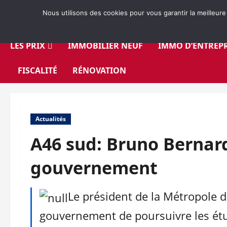
Aller
Nous utilisons des cookies pour vous garantir la meilleure
au
contenu
LES PRIX
IMMOBILIER NEUF
IMMO D’ENTREPR
FISCALITÉ
RÉNOVATION
Actualités
A46 sud: Bruno Bernard
gouvernement
Le président de la Métropole de
gouvernement de poursuivre les étu