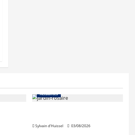
Actualités
Le « secteur Jaricot » du Jardin
du Rosaire rouvre au public
Sylvain d'Huissel
03/08/2026