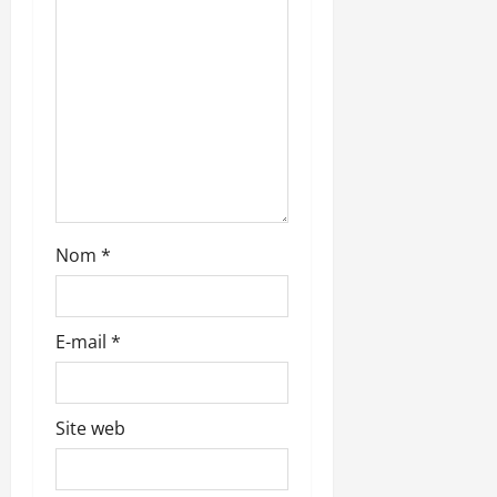
’
a
r
t
i
c
Nom
*
l
E-mail
*
e
Site web