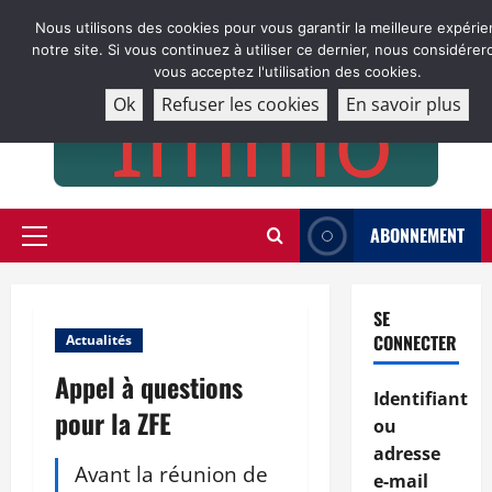
Aller
Nous utilisons des cookies pour vous garantir la meilleure expérie
au
notre site. Si vous continuez à utiliser ce dernier, nous considére
contenu
vous acceptez l'utilisation des cookies.
Ok
Refuser les cookies
En savoir plus
ABONNEMENT
Menu
principal
SE
CONNECTER
Actualités
Appel à questions
Identifiant
pour la ZFE
ou
adresse
Avant la réunion de
e-mail