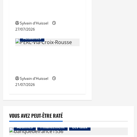
des trémies de Perrache
débutent ce mardi
Sylvain d'Huissel
27/07/2026
Actualités
Une nouvelle résidence en
nue-propriété à la Croix-
Rousse
Sylvain d'Huissel
21/07/2026
VOUS AVEZ PEUT-ÊTRE RATÉ
Abonnés
Financement
Les taux