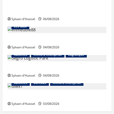
La production de crédit retrouve ses niveaux
d’octobre
Sylvain d'Huissel
06/08/2026
Abonnés
Financement
L'avis des courtiers
Les taux
Les taux stables en août, après une hausse en juillet
Sylvain d'Huissel
04/08/2026
Abonnés
Immo d'entreprise
Logistique
Prologis acquiert Segro
Sylvain d'Huissel
04/08/2026
Abonnés
Bureaux
Immo d'entreprise
IWG acquiert Wojo
Sylvain d'Huissel
03/08/2026