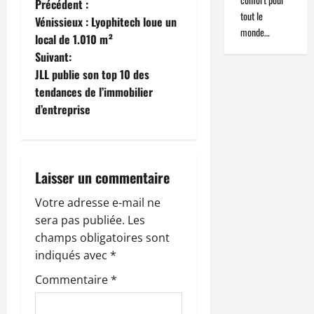
N
Précédent :
tout le
Vénissieux : Lyophitech loue un
a
monde…
local de 1.010 m²
Suivant:
v
JLL publie son top 10 des
i
tendances de l’immobilier
d’entreprise
g
a
Laisser un commentaire
t
Votre adresse e-mail ne
i
sera pas publiée.
Les
o
champs obligatoires sont
indiqués avec
*
n
Commentaire
*
d