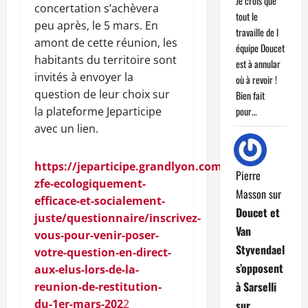
Je crois que
concertation s’achèvera
tout le
peu après, le 5 mars. En
travaille de l
amont de cette réunion, les
équipe Doucet
habitants du territoire sont
est à annular
invités à envoyer la
où à revoir !
question de leur choix sur
Bien fait
la plateforme Jeparticipe
pour…
avec un lien.
https://jeparticipe.grandlyon.com/project/une-
Pierre
zfe-ecologiquement-
Masson
sur
efficace-et-socialement-
Doucet et
juste/questionnaire/inscrivez-
Van
vous-pour-venir-poser-
Styvendael
votre-question-en-direct-
s’opposent
aux-elus-lors-de-la-
à Sarselli
reunion-de-restitution-
du-1er-mars-202
2
sur