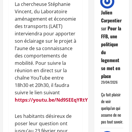
La chercheuse Stéphanie
Vincent, du Laboratoire
Julien
aménagement et économie
Carpentier
des transports (LAET)
sur
Pour la
interviendra pour apporter
FFB, une
son éclairage sur le projet à
politique
l’aune de sa connaissance
du
des comportements de
logement
mobilité. Pour suivre la
se met en
réunion en direct sur la
place
chaîne YouTube entre
29/04/2026
18h30 et 20h30, il faudra
suivre le lien suivant
Ça fait plaisir
https://youtu.be/Nd9SEEqYRtY
de voir
quelqu’un qui
assume de ne
Les habitants désireux de
pas tout savoir.
poser leur question ont
jusqu’au 23 février pour