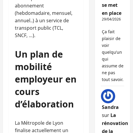
se met
abonnement
(hebdomadaire, mensuel,
en place
29/04/2026
annuel..) à un service de
transport public (TCL,
Ça fait
SNCF, …).
plaisir de
voir
Un plan de
quelqu’un
qui
mobilité
assume de
ne pas
employeur en
tout savoir.
cours
d’élaboration
Sandra
sur
La
La Métropole de Lyon
rénovation
finalise actuellement un
de la