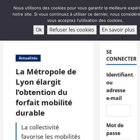
Aller
Nous utilisons des cookies pour vous garantir la meilleure expér
au
notre site. Si vous continuez à utiliser ce dernier, nous considé
contenu
vous acceptez l'utilisation des cookies.
ABONNEMENT
Ok
Refuser les cookies
En savoir plus
Menu
principal
SE
Actualités
CONNECTER
La Métropole de
Identifiant
Lyon élargit
ou
l’obtention du
adresse
e-mail
forfait mobilité
durable
Mot de
La collectivité
passe
favorise les mobilités