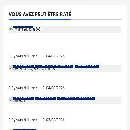
VOUS AVEZ PEUT-ÊTRE RATÉ
Abonnés
Financement
L'avis des courtiers
Les taux
Les taux stables en août, après une
hausse en juillet
Sylvain d'Huissel
04/08/2026
Abonnés
Immo d'entreprise
Logistique
Prologis acquiert Segro
Sylvain d'Huissel
04/08/2026
Abonnés
Bureaux
Immo d'entreprise
IWG acquiert Wojo
Sylvain d'Huissel
03/08/2026
Actualités