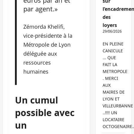
euros par an et
sur
par agent.»
l’encadremen
des
loyers
Zémorda Khelifi,
29/06/2026
vice-présidente à la
Métropole de Lyon
EN PLEINE
CANICULE
déléguée aux
... QUE
ressources
FAIT LA
humaines
METROPOLE
. MERCI
AUX
MAIRES DE
Un cumul
LYON ET
VILLEURBANNE
possible avec
..!!!! UN
LOCATAIRE
un
OCTOGENAIRE