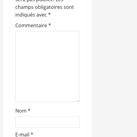
n
champs obligatoires sont
indiqués avec
*
d
Commentaire
*
’
a
r
t
i
c
l
Nom
*
e
E-mail
*