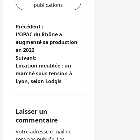
publications
N
Précédent :
L’OPAC du Rhône a
a
augmenté sa production
en 2022
v
Suivant:
i
Location meublée : un
marché sous tension à
g
Lyon, selon Lodgis
a
t
Laisser un
i
commentaire
o
Votre adresse e-mail ne
sera pas publiée.
Les