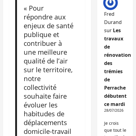
« Pour
Fred
répondre aux
Durand
enjeux de santé
sur
Les
publique et
travaux
contribuer à
de
une meilleure
rénovation
qualité de l’air
des
sur le territoire,
trémies
notre
de
collectivité
Perrache
souhaite faire
débutent
évoluer les
ce mardi
28/07/2026
habitudes de
déplacements
Je crois
domicile-travail
que tout le